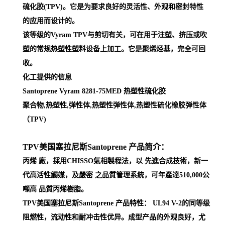
硫化胶(TPV)。它是为要求良好的灵活性、外观和密封特性
的应用而设计的。
该等级的Vyram TPV与剪切有关，可在用于注塑、挤压或吹
塑的常规热塑性塑料设备上加工。它是聚烯烃基，完全可回
收。
化工提供的信息
Santoprene
Vyram 8281-75MED
热塑性硫化胶
聚合物,热塑性,弹性体,热塑性弹性体,热塑性硫化橡胶弹性体
（TPV)
TPV美国塞拉尼斯Santoprene
产品简介：
丙烯 廠，採用CHISSO氣相製程法，以 先進合成技術，新一
代高活性觸媒，及嚴密 之品質管理系統，可年產達510,000公
噸高 品質丙烯樹脂。
TPV美国塞拉尼斯Santoprene
产品特性：
UL94 V-2的同等级
阻燃性，流动性和耐冲击性优异。成型产品的外观良好，尤