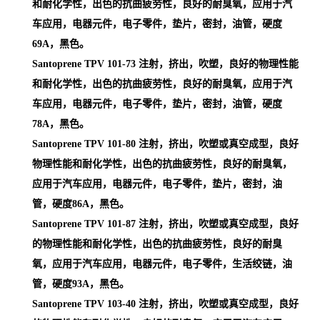
和耐化学性，出色的抗曲疲劳性，良好的耐臭氧，应用于汽
车应用，电器元件，电子零件，垫片，密封，油管，硬度
69A，黑色。
Santoprene TPV 101-73 注射，挤出，吹塑，良好的物理性能
和耐化学性，出色的抗曲疲劳性，良好的耐臭氧，应用于汽
车应用，电器元件，电子零件，垫片，密封，油管，硬度
78A，黑色。
Santoprene TPV 101-80 注射，挤出，吹塑或真空成型，良好
物理性能和耐化学性，出色的抗曲疲劳性，良好的耐臭氧，
应用于汽车应用，电器元件，电子零件，垫片，密封，油
管，硬度86A，黑色。
Santoprene TPV 101-87 注射，挤出，吹塑或真空成型，良好
的物理性能和耐化学性，出色的抗曲疲劳性，良好的耐臭
氧，应用于汽车应用，电器元件，电子零件，生活绞链，油
管，硬度93A，黑色。
Santoprene TPV 103-40 注射，挤出，吹塑或真空成型，良好