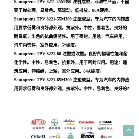
Santoprene TPV 8211-85M350 注射成型，非湿性产品，不需
要干燥处理，易着色。高流动，低排放。86A硬度。
Santoprene TPV 8221-55M300 注塑成型，专为汽车的内饰应
用要求低雾和良好都外观。抗紫外。中性，易着色。良好的
耐臭氧，出色的抗曲疲劳性。用于密封。用途：汽车应用，
汽车内饰件，室外应用。5*硬度。
Santoprene TPV 8221-60 注塑或吹塑。良好的物理性能和耐
化学性。中性，易着色，抗紫外。用于密封应用。用途：建
筑应用，伸缩缝，上釉，室外应用。64A硬度。
Santoprene TPV 8221-65M300 注塑成型。专为汽车的内饰应
用要求低雾和良好都外观。抗紫外。中性，易着色。良好的?