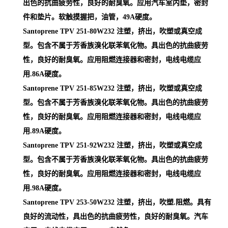
出色的抗曲疲劳性，良好的耐臭氧。应用汽车室内垫，密封
件和垫片。软触摸握把，油管，49A硬度。
Santoprene TPV 251-80W232 注塑，挤出，吹塑或真空成
型。包含不属于芳香族溴化联苯氧化物。具出色的抗曲疲劳
性，良好的耐臭氧。应用阻燃连接器和密封，电线电缆应
用.86A硬度。
Santoprene TPV 251-85W232 注塑，挤出，吹塑或真空成
型。包含不属于芳香族溴化联苯氧化物。具出色的抗曲疲劳
性，良好的耐臭氧。应用阻燃连接器和密封，电线电缆应
用.89A硬度。
Santoprene TPV 251-92W232 注塑，挤出，吹塑或真空成
型。包含不属于芳香族溴化联苯氧化物。具出色的抗曲疲劳
性，良好的耐臭氧。应用阻燃连接器和密封，电线电缆应
用.98A硬度。
Santoprene TPV 253-50W232 注塑，挤出，吹塑.阻燃。具有
良好的流动性，具出色的抗曲疲劳性，良好的耐臭氧。汽车