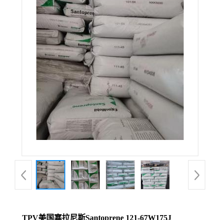
TPV美国塞拉尼斯Santoprene 121-67W175J