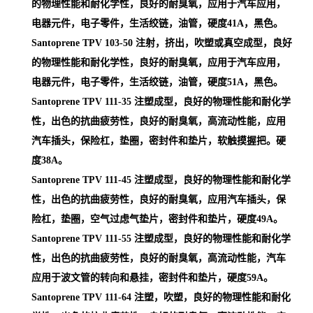
的物理性能和耐化学性，良好的耐臭氧，应用于汽车应用，
电器元件，电子零件，生活绞链，油管，硬度41A，黑色。
Santoprene TPV 103-50 注射，挤出，吹塑或真空成型，良好
的物理性能和耐化学性，良好的耐臭氧，应用于汽车应用，
电器元件，电子零件，生活绞链，油管，硬度51A，黑色。
Santoprene TPV 111-35 注塑成型，良好的物理性能和耐化学
性，出色的抗曲疲劳性，良好的耐臭氧，高流动性能，应用
汽车插头，保险杠，垫圈，密封件和垫片，软触摸握把。硬
度38A。
Santoprene TPV 111-45 注塑成型，良好的物理性能和耐化学
性，出色的抗曲疲劳性，良好的耐臭氧，应用汽车插头，保
险杠，垫圈，空气过虑气垫片，密封件和垫片，硬度49A。
Santoprene TPV 111-55 注塑成型，良好的物理性能和耐化学
性，出色的抗曲疲劳性，良好的耐臭氧，高流动性能，汽车
应用于波文管的转向和悬挂，密封件和垫片，硬度59A。
Santoprene TPV 111-64 注塑，吹塑，良好的物理性能和耐化