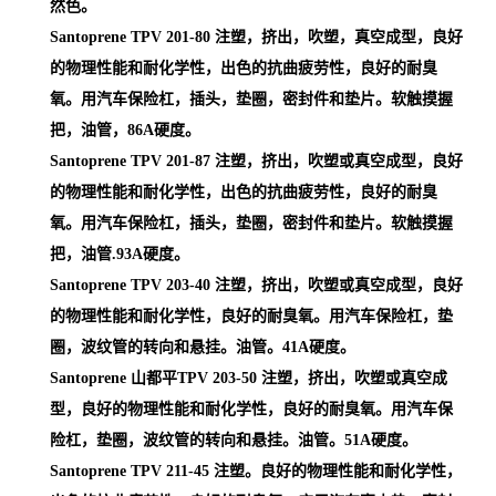
然色。
Santoprene TPV 201-80 注塑，挤出，吹塑，真空成型，良好
的物理性能和耐化学性，出色的抗曲疲劳性，良好的耐臭
氧。用汽车保险杠，插头，垫圈，密封件和垫片。软触摸握
把，油管，86A硬度。
Santoprene TPV 201-87 注塑，挤出，吹塑或真空成型，良好
的物理性能和耐化学性，出色的抗曲疲劳性，良好的耐臭
氧。用汽车保险杠，插头，垫圈，密封件和垫片。软触摸握
把，油管.93A硬度。
Santoprene TPV 203-40 注塑，挤出，吹塑或真空成型，良好
的物理性能和耐化学性，良好的耐臭氧。用汽车保险杠，垫
圈，波纹管的转向和悬挂。油管。41A硬度。
Santoprene 山都平TPV 203-50 注塑，挤出，吹塑或真空成
型，良好的物理性能和耐化学性，良好的耐臭氧。用汽车保
险杠，垫圈，波纹管的转向和悬挂。油管。51A硬度。
Santoprene TPV 211-45 注塑。良好的物理性能和耐化学性，