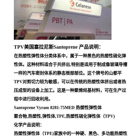
TPV美国塞拉尼斯Santoprene
产品说明：
在热塑性弹性体分类体系中，属于一种黑色的热塑性硫化弹
性体。这种材料适合于共挤出,特别是适用于制成像玻璃导槽
一样的汽车密封体系的静态根部部位。这个牌号的山都平
TPV对剪切力较为敏感，可以在传统的热塑性体挤出或者热
压成型的设备上加工。这是一种聚烯烃基材料，可在生产过
程中进行回收利用。
Santoprene
Vyram
8281-75MED 热塑性弹性体
聚合物,热塑性,弹性体,TPE,热塑性硫化弹性体（TPV)
化学产品说明：
热塑性弹性体（TPE)家族中的一种硬、黑色、多功能热塑性