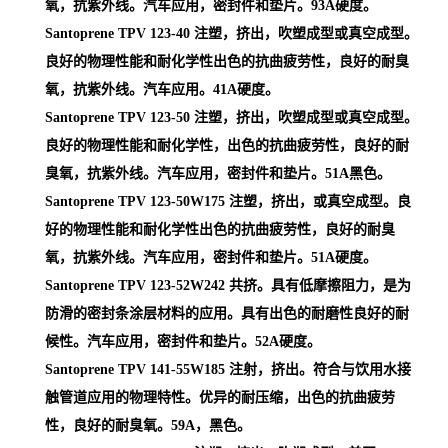
氧，抗紫外线。汽车应用，密封件和垫片。93A硬度。
Santoprene TPV 123-40 注塑，挤出，吹塑成型或真空成型。
良好的物理性能和耐化学性出色的抗曲疲劳性，良好的耐臭
氧，抗紫外线。汽车应用。41A硬度。
Santoprene TPV 123-50 注塑，挤出，吹塑成型或真空成型。
良好的物理性能和耐化学性，出色的抗曲疲劳性，良好的耐
臭氧，抗紫外线。汽车应用，密封件和垫片。51A黑色。
Santoprene TPV 123-50W175 注塑，挤出，或真空成型。良
好的物理性能和耐化学性出色的抗曲疲劳性，良好的耐臭
氧，抗紫外线。汽车应用，密封件和垫片。51A硬度。
Santoprene TPV 123-52W242 共挤。具有低摩擦阻力，是为
防滑的密封条涂层材料的应用。具有出色的耐磨性良好的耐
候性。汽车应用，密封件和垫片。52A硬度。
Santoprene TPV 141-55W185 注射，挤出。符合与饮用水接
触管道应用的物理特性。优异的耐压缩，出色的抗曲疲劳
性，良好的耐臭氧。59A，黑色。