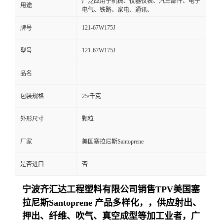
广泛应用于机械、仪器仪表、汽车部件、电子
用途
电气、铁路、家电、通讯、
121-67W175J
牌号
121-67W175J
型号
品名
包装规格
25/千克
外形尺寸
颗粒
厂家
美国塞拉尼斯Santoprene
是否进口
否
宁波齐汇达工程塑料有限公司销售TPV美国塞
拉尼斯Santoprene
产品多样化，
，供应射出、
押出、纤维、吹气、真空成型等加工业者，广