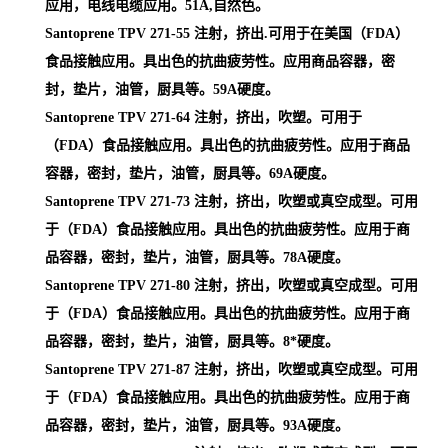
应用，电线电缆应用。51A,自然色。
Santoprene TPV 271-55 注射，挤出.可用于在美国（FDA）
食品接触应用。具出色的抗曲疲劳性。应用商品容器，密
封，垫片，油管，厨具等。59A硬度。
Santoprene TPV 271-64 注射，挤出，吹塑。可用于
（FDA）食品接触应用。具出色的抗曲疲劳性。应用于商品
容器，密封，垫片，油管，厨具等。69A硬度。
Santoprene TPV 271-73 注射，挤出，吹塑或真空成型。可用
于（FDA）食品接触应用。具出色的抗曲疲劳性。应用于商
品容器，密封，垫片，油管，厨具等。78A硬度。
Santoprene TPV 271-80 注射，挤出，吹塑或真空成型。可用
于（FDA）食品接触应用。具出色的抗曲疲劳性。应用于商
品容器，密封，垫片，油管，厨具等。8*硬度。
Santoprene TPV 271-87 注射，挤出，吹塑或真空成型。可用
于（FDA）食品接触应用。具出色的抗曲疲劳性。应用于商
品容器，密封，垫片，油管，厨具等。93A硬度。