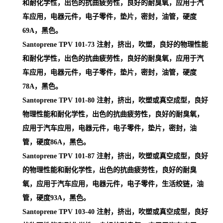
和耐化学性，出色的抗曲疲劳性，良好的耐臭氧，应用于汽
车应用，电器元件，电子零件，垫片，密封，油管，硬度
69A，黑色。
Santoprene TPV 101-73 注射，挤出，吹塑，良好的物理性能
和耐化学性，出色的抗曲疲劳性，良好的耐臭氧，应用于汽
车应用，电器元件，电子零件，垫片，密封，油管，硬度
78A，黑色。
Santoprene TPV 101-80 注射，挤出，吹塑或真空成型，良好
物理性能和耐化学性，出色的抗曲疲劳性，良好的耐臭氧，
应用于汽车应用，电器元件，电子零件，垫片，密封，油
管，硬度86A，黑色。
Santoprene TPV 101-87 注射，挤出，吹塑或真空成型，良好
的物理性能和耐化学性，出色的抗曲疲劳性，良好的耐臭
氧，应用于汽车应用，电器元件，电子零件，生活绞链，油
管，硬度93A，黑色。
Santoprene TPV 103-40 注射，挤出，吹塑或真空成型，良好