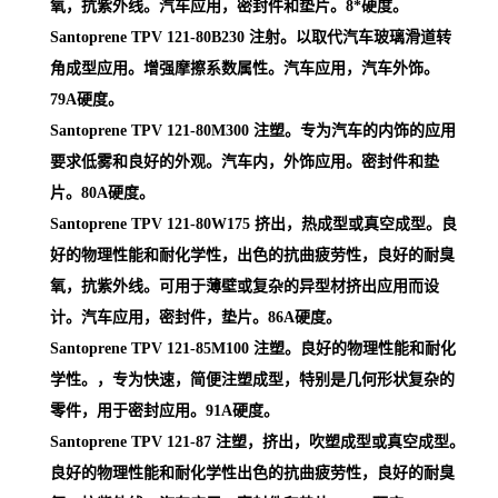
氧，抗紫外线。汽车应用，密封件和垫片。8*硬度。
Santoprene TPV 121-80B230 注射。以取代汽车玻璃滑道转
角成型应用。增强摩擦系数属性。汽车应用，汽车外饰。
79A硬度。
Santoprene TPV 121-80M300 注塑。专为汽车的内饰的应用
要求低雾和良好的外观。汽车内，外饰应用。密封件和垫
片。80A硬度。
Santoprene TPV 121-80W175 挤出，热成型或真空成型。良
好的物理性能和耐化学性，出色的抗曲疲劳性，良好的耐臭
氧，抗紫外线。可用于薄壁或复杂的异型材挤出应用而设
计。汽车应用，密封件，垫片。86A硬度。
Santoprene TPV 121-85M100 注塑。良好的物理性能和耐化
学性。，专为快速，简便注塑成型，特别是几何形状复杂的
零件，用于密封应用。91A硬度。
Santoprene TPV 121-87 注塑，挤出，吹塑成型或真空成型。
良好的物理性能和耐化学性出色的抗曲疲劳性，良好的耐臭