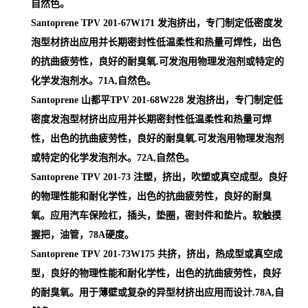
自然色。
Santoprene TPV 201-67W171 发泡挤出，专门制定低密度发
泡型材挤出应用并长期密封性低温柔性和热量可焊性，出色
的抗曲疲劳性，良好的耐臭氧.可发泡用物理发泡剂或特定的
化学发泡剂水。71A,自然色。
Santoprene 山都平TPV 201-68W228 发泡挤出，专门制定低
密度发泡型材挤出应用并长期密封性低温柔性和热量可焊
性，出色的抗曲疲劳性，良好的耐臭氧.可发泡用物理发泡剂
或特定的化学发泡剂水。72A,自然色。
Santoprene TPV 201-73 注塑，挤出，吹塑或真空成型。良好
的物理性能和耐化学性，出色的抗曲疲劳性，良好的耐臭
氧。应用汽车保险杠，插头，垫圈，密封件和垫片。软触摸
握把，油管，78A硬度。
Santoprene TPV 201-73W175 共挤，挤出，热成型或真空成
型，良好的物理性能和耐化学性，出色的抗曲疲劳性，良好
的耐臭氧。用于薄壁或复杂的异型材挤出应用而设计.78A,自