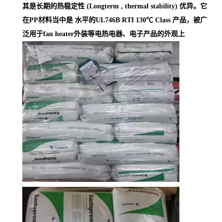
其是长期的热稳定性 (Longterm , thermal stability) 优异。它
在PP材料当中是 水平的UL746B RTI 130℃ Class 产品，被广
泛用于fan heater外装等电热电器、电子产品的外观上