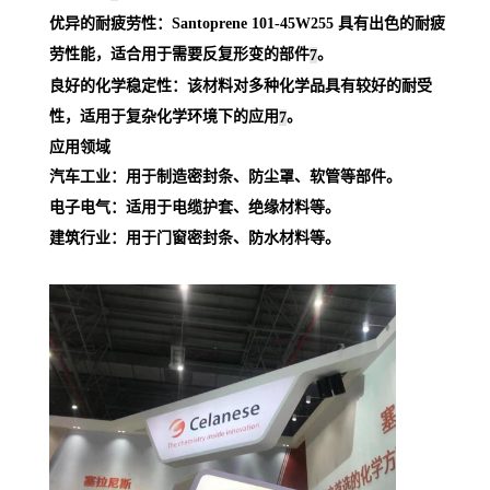
优异的耐疲劳性
：Santoprene 101-45W255 具有出色的耐疲
劳性能，适合用于需要反复形变的部件
。
7
良好的化学稳定性
：该材料对多种化学品具有较好的耐受
性，适用于复杂化学环境下的应用
。
7
应用领域
汽车工业
：用于制造密封条、防尘罩、软管等部件。
电子电气
：适用于电缆护套、绝缘材料等。
建筑行业
：用于门窗密封条、防水材料等。