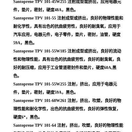
Santoprene TPV 101-45W255 注射成型或挤出，应用电器元
件，垫片，密封，硬度48A，黑色。
Santoprene TPV 101-55 注射成型或挤出，良好的物理性能和
耐化学性，具有出色的抗曲疲劳性，良好的耐臭氧，应用于
汽车应用，电器元件，电子零件，垫片，密封，油管，硬度
59A，黑色。
Santoprene TPV 101-55W185 注射成型或挤出，良好的流动
性和物理性能，具有出色的抗曲疲劳性，良好的耐臭氧，良
好的耐压缩，应用于工业管道密封件和垫片，硬度60A,黑
色。
Santoprene TPV 101-55W255 注射，挤出，应用于电器元
件，垫片，密封，硬度59A，黑色。
Santoprene TPV 101-60W261 注射，挤出，吹塑，良好的物
理性能和耐化学性，出色的抗曲疲劳性，良好的弹性恢复，
硬度6*，黑色。
Santoprene TPV 101-64 注射，挤出，吹塑，良好的物理性能