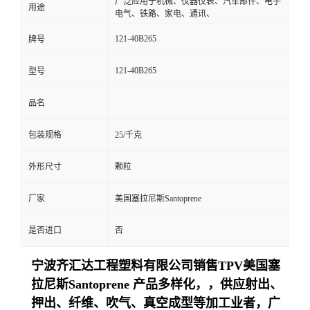
广泛应用于机械、仪器仪表、汽车部件、电子
用途
电气、铁路、家电、通讯、
121-40B265
牌号
121-40B265
型号
品名
包装规格
25/千克
外形尺寸
颗粒
厂家
美国塞拉尼斯Santoprene
是否进口
否
宁波齐汇达工程塑料有限公司销售TPV美国塞
拉尼斯Santoprene
产品多样化，
，供应射出、
押出、纤维、吹气、真空成型等加工业者，广