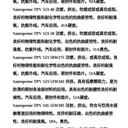
氧，抗紫外线。汽车应用，密封件和垫片。93A硬度。
Santoprene TPV 123-40 注塑，挤出，吹塑成型或真空成型。
良好的物理性能和耐化学性出色的抗曲疲劳性，良好的耐臭
氧，抗紫外线。汽车应用。41A硬度。
Santoprene TPV 123-50 注塑，挤出，吹塑成型或真空成型。
良好的物理性能和耐化学性，出色的抗曲疲劳性，良好的耐
臭氧，抗紫外线。汽车应用，密封件和垫片。51A黑色。
Santoprene TPV 123-50W175 注塑，挤出，或真空成型。良
好的物理性能和耐化学性出色的抗曲疲劳性，良好的耐臭
氧，抗紫外线。汽车应用，密封件和垫片。51A硬度。
Santoprene TPV 123-52W242 共挤。具有低摩擦阻力，是为
防滑的密封条涂层材料的应用。具有出色的耐磨性良好的耐
候性。汽车应用，密封件和垫片。52A硬度。
Santoprene TPV 141-55W185 注射，挤出。符合与饮用水接
触管道应用的物理特性。优异的耐压缩，出色的抗曲疲劳
性，良好的耐臭氧。59A，黑色。