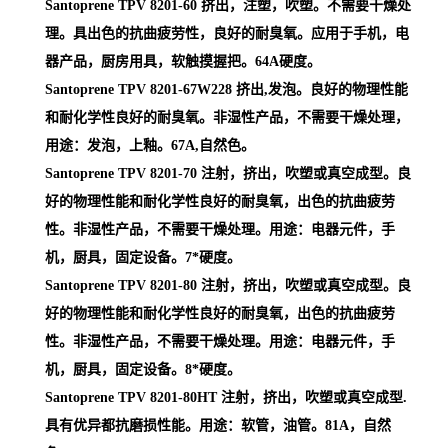
Santoprene TPV 8201-60 挤出，注塑，吹塑。不需要干燥处
理。具出色的抗曲疲劳性，良好的耐臭氧。应用于手机，电
器产品，厨房用具，软触摸握把。64A硬度。
Santoprene TPV 8201-67W228 挤出,发泡。良好的物理性能
和耐化学性良好的耐臭氧。非湿性产品，不需要干燥处理，
用途：发泡，上釉。67A,自然色。
Santoprene TPV 8201-70 注射，挤出，吹塑或真空成型。良
好的物理性能和耐化学性良好的耐臭氧，出色的抗曲疲劳
性。非湿性产品，不需要干燥处理。用途：电器元件，手
机，厨具，固定设备。7*硬度。
Santoprene TPV 8201-80 注射，挤出，吹塑或真空成型。良
好的物理性能和耐化学性良好的耐臭氧，出色的抗曲疲劳
性。非湿性产品，不需要干燥处理。用途：电器元件，手
机，厨具，固定设备。8*硬度。
Santoprene TPV 8201-80HT 注射，挤出，吹塑或真空成型.
具有优异都抗磨损性能。用途：软管，油管。81A，自然