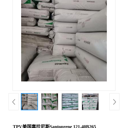
TPV美国塞拉尼斯Santoprene 121-40B265