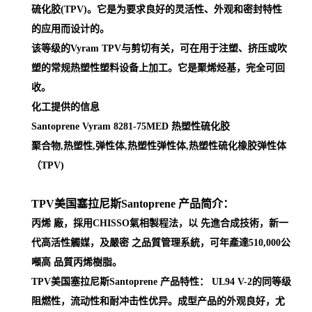
硫化胶(TPV)。它是为要求良好的灵活性、外观和密封特性
的应用而设计的。
该等级的Vyram TPV与剪切有关，可在用于注塑、挤压或吹
塑的常规热塑性塑料设备上加工。它是聚烯烃基，完全可回
收。
化工提供的信息
Santoprene
Vyram 8281-75MED
热塑性硫化胶
聚合物,热塑性,弹性体,热塑性弹性体,热塑性硫化橡胶弹性体
（TPV)
TPV美国塞拉尼斯Santoprene
产品简介：
丙烯 廠，採用CHISSO氣相製程法，以 先進合成技術，新一
代高活性觸媒，及嚴密 之品質管理系統，可年產達510,000公
噸高 品質丙烯樹脂。
TPV美国塞拉尼斯Santoprene
产品特性：
UL94 V-2的同等级
阻燃性，流动性和耐冲击性优异。成型产品的外观良好，尤