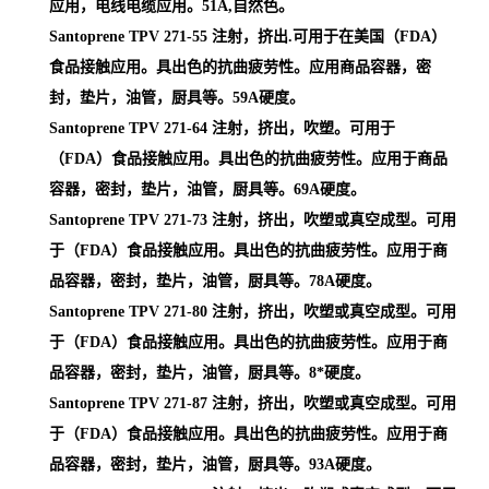
应用，电线电缆应用。51A,自然色。
Santoprene TPV 271-55 注射，挤出.可用于在美国（FDA）
食品接触应用。具出色的抗曲疲劳性。应用商品容器，密
封，垫片，油管，厨具等。59A硬度。
Santoprene TPV 271-64 注射，挤出，吹塑。可用于
（FDA）食品接触应用。具出色的抗曲疲劳性。应用于商品
容器，密封，垫片，油管，厨具等。69A硬度。
Santoprene TPV 271-73 注射，挤出，吹塑或真空成型。可用
于（FDA）食品接触应用。具出色的抗曲疲劳性。应用于商
品容器，密封，垫片，油管，厨具等。78A硬度。
Santoprene TPV 271-80 注射，挤出，吹塑或真空成型。可用
于（FDA）食品接触应用。具出色的抗曲疲劳性。应用于商
品容器，密封，垫片，油管，厨具等。8*硬度。
Santoprene TPV 271-87 注射，挤出，吹塑或真空成型。可用
于（FDA）食品接触应用。具出色的抗曲疲劳性。应用于商
品容器，密封，垫片，油管，厨具等。93A硬度。