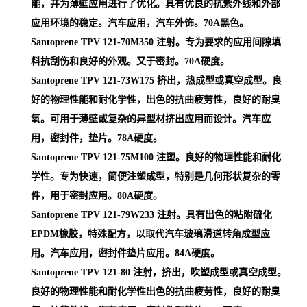
能，并为薄壁应用进行了优化。具有优良的抗紫外线和外部
应用环境的稳定。汽车应用，汽车外饰。70A黑色。
Santoprene TPV 121-70M350 注射。专为要求的应用间隙填
料抗刮伤和良好的外观。又于密封。70A硬度。
Santoprene TPV 121-73W175 挤出，热成型或真空成型。良
好的物理性能和耐化学性，出色的抗曲疲劳性，良好的耐臭
氧。可用于薄壁或复杂的异型材挤出应用而设计。汽车应
用，密封件，垫片。78A硬度。
Santoprene TPV 121-75M100 注塑。良好的物理性能和耐化
学性。专为快速，简便注塑成型，特别是几何形状复杂的零
件，用于密封应用。80A硬度。
Santoprene TPV 121-79W233 注射。具有出色的粘附硫化
EPDM橡胶，特殊配方，以取代汽车玻璃滑道转角成型应
用。汽车应用，密封件垫片应用。84A硬度。
Santoprene TPV 121-80 注射，挤出，吹塑成型或真空成型。
良好的物理性能和耐化学性出色的抗曲疲劳性，良好的耐臭