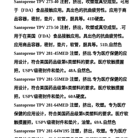
Santoprene TPV 273-40 注射，挤出，吹塑或真空成型。可用
于（FDA）食品接触应用。具出色的抗曲疲劳性。应用于商
品容器，密封，垫片，软管，厨具等。41D硬度。
Santoprene TPV 273-50 注射，挤出，吹塑或真空成型。.可
用于在美国（FDA）食品接触应用。具出色的抗曲疲劳性。
应用商品容器，密封，垫片，软管，厨具等。51D,自然色
Santoprene TPV 281-45MED 注塑，挤出.专为医疗保健的应
用设计，符合美国药品级第6类塑料的要求。医疗软触摸握
把，USPV级密封件和垫片。48A.自然色。
Santoprene TPV 281-55MED 注塑，挤出.专为医疗保健的应
用设计，符合美国药品级第6类塑料的要求。医疗软触摸握
把，USPV级密封件和垫片。60A硬度。
Santoprene TPV 281-64MED 注塑，挤出，吹塑。专为医疗
保健的应用设计，符合美国药品级第6类塑料的要求。医疗软
触摸握把，USPV级密封件和垫片，油管。69A.自然色
Santoprene TPV 281-64W195 注塑，挤出，吹塑。专为医疗