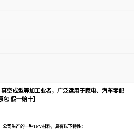
、真空成型等加工业者，广泛运用于家电、汽车零配
原包 假一赔十】
ese）公司生产的一种TPV材料，具有以下特性：