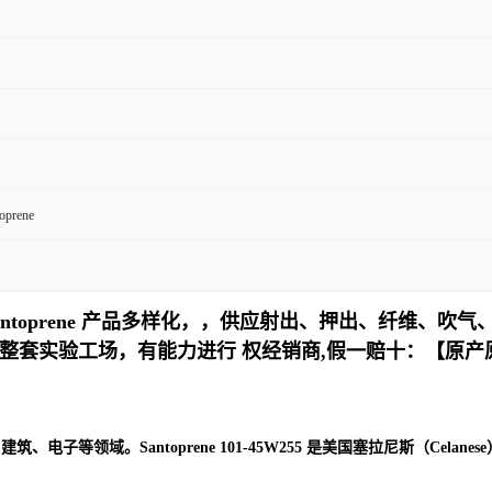
rene
prene
产品多样化，
，供应射出、押出、纤维、吹气
整套实验工场，有能力进行
权经销商,假一赔十：【原产
等领域。Santoprene 101-45W255 是美国塞拉尼斯（Celan