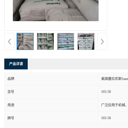
产品详请
品牌
美国塞拉尼斯Santop
103-50
货号
用途
广泛应用于机械
103-50
牌号