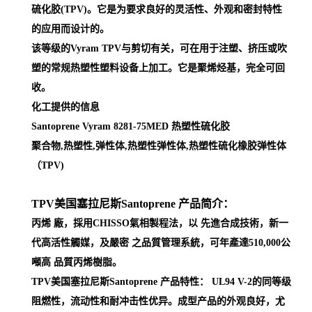
硫化胶(TPV)。它是为要求良好的灵活性、外观和密封特性
的应用而设计的。
该等级的Vyram TPV与剪切有关，可在用于注塑、挤压或吹
塑的常规热塑性塑料设备上加工。它是聚烯烃基，完全可回
收。
化工提供的信息
Santoprene
Vyram 8281-75MED
热塑性硫化胶
聚合物,热塑性,弹性体,热塑性弹性体,热塑性硫化橡胶弹性体
（TPV)
TPV美国塞拉尼斯Santoprene
产品简介：
丙烯 廠，採用CHISSO氣相製程法，以 先進合成技術，新一
代高活性觸媒，及嚴密 之品質管理系統，可年產達510,000公
噸高 品質丙烯樹脂。
TPV美国塞拉尼斯Santoprene
产品特性：
UL94 V-2的同等级
阻燃性，流动性和耐冲击性优异。成型产品的外观良好，尤