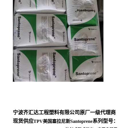
宁波齐汇达工程塑料有限公司原厂一
级代理商
现货供应
系列型号：
TPV美国塞拉尼斯Santoprene