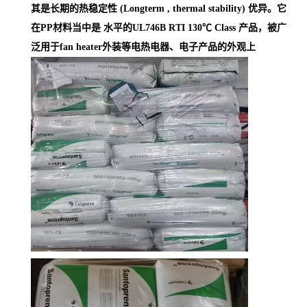
其是长期的热稳定性 (Longterm , thermal stability) 优异。它
在PP材料当中是 水平的UL746B RTI 130℃ Class 产品，被广
泛用于fan heater外装等电热电器、电子产品的外观上