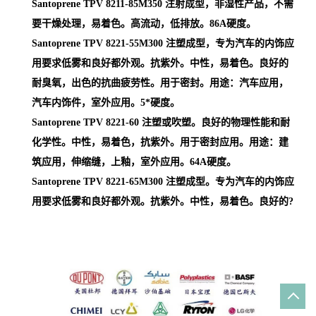
Santoprene TPV 8211-85M350 注射成型，非湿性产品，不需
要干燥处理，易着色。高流动，低排放。86A硬度。
Santoprene TPV 8221-55M300 注塑成型，专为汽车的内饰应
用要求低雾和良好都外观。抗紫外。中性，易着色。良好的
耐臭氧，出色的抗曲疲劳性。用于密封。用途：汽车应用，
汽车内饰件，室外应用。5*硬度。
Santoprene TPV 8221-60 注塑或吹塑。良好的物理性能和耐
化学性。中性，易着色，抗紫外。用于密封应用。用途：建
筑应用，伸缩缝，上釉，室外应用。64A硬度。
Santoprene TPV 8221-65M300 注塑成型。专为汽车的内饰应
用要求低雾和良好都外观。抗紫外。中性，易着色。良好的?