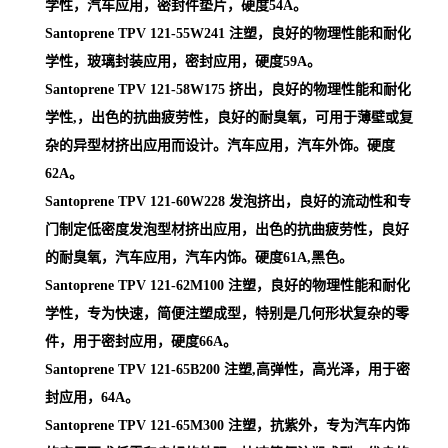
学性，汽车应用，密封件垫片，硬度54A。
Santoprene TPV 121-55W241 注塑，良好的物理性能和耐化
学性，玻璃封装应用，密封应用，硬度59A。
Santoprene TPV 121-58W175 挤出，良好的物理性能和耐化
学性,，出色的抗曲疲劳性，良好的耐臭氧，可用于薄壁或复
杂的异型材挤出应用而设计。汽车应用，汽车外饰。硬度
62A。
Santoprene TPV 121-60W228 发泡挤出，良好的流动性和专
门制定低密度发泡型材挤出应用，出色的抗曲疲劳性，良好
的耐臭氧，汽车应用，汽车内饰。硬度61A,黑色。
Santoprene TPV 121-62M100 注塑，良好的物理性能和耐化
学性，专为快速，简便注塑成型，特别是几何形状复杂的零
件，用于密封应用，硬度66A。
Santoprene TPV 121-65B200 注塑,高弹性，高光泽，用于密
封应用，64A。
Santoprene TPV 121-65M300 注塑，抗紫外，专为汽车内饰