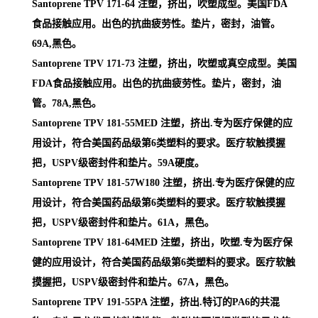
Santoprene TPV 171-64 注塑，挤出，吹塑成型。美国FDA
食品接触应用。出色的抗曲疲劳性。垫片，密封，油管。
69A,黑色。
Santoprene TPV 171-73 注塑，挤出，吹塑或真空成型。美国
FDA食品接触应用。出色的抗曲疲劳性。垫片，密封，油
管。78A,黑色。
Santoprene TPV 181-55MED 注塑，挤出.专为医疗保健的应
用设计，符合美国药品级第6类塑料的要求。医疗软触摸握
把，USPV级密封件和垫片。59A硬度。
Santoprene TPV 181-57W180 注塑，挤出.专为医疗保健的应
用设计，符合美国药品级第6类塑料的要求。医疗软触摸握
把，USPV级密封件和垫片。61A，黑色。
Santoprene TPV 181-64MED 注塑，挤出，吹塑.专为医疗保
健的应用设计，符合美国药品级第6类塑料的要求。医疗软触
摸握把，USPV级密封件和垫片。67A，黑色。
Santoprene TPV 191-55PA 注塑，挤出.特订的PA6的共混