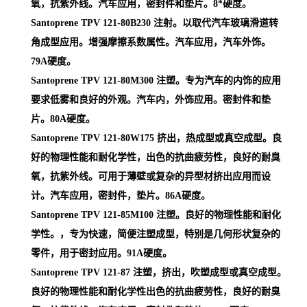
氧，抗紫外线。汽车应用，密封件和垫片。8*硬度。
Santoprene TPV 121-80B230 注射。以取代汽车玻璃滑道转
角成型应用。增强摩擦系数属性。汽车应用，汽车外饰。
79A硬度。
Santoprene TPV 121-80M300 注塑。专为汽车的内饰的应用
要求低雾和良好的外观。汽车内，外饰应用。密封件和垫
片。80A硬度。
Santoprene TPV 121-80W175 挤出，热成型或真空成型。良
好的物理性能和耐化学性，出色的抗曲疲劳性，良好的耐臭
氧，抗紫外线。可用于薄壁或复杂的异型材挤出应用而设
计。汽车应用，密封件，垫片。86A硬度。
Santoprene TPV 121-85M100 注塑。良好的物理性能和耐化
学性。，专为快速，简便注塑成型，特别是几何形状复杂的
零件，用于密封应用。91A硬度。
Santoprene TPV 121-87 注塑，挤出，吹塑成型或真空成型。
良好的物理性能和耐化学性出色的抗曲疲劳性，良好的耐臭