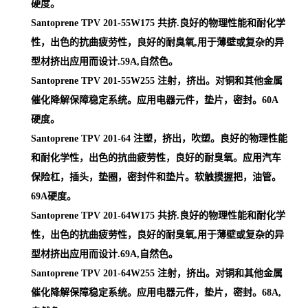
硬度。
Santoprene TPV 201-55W175 共挤.良好的物理性能和耐化学
性，出色的抗曲疲劳性，良好的耐臭氧,用于薄壁或复杂的异
型材挤出应用而设计.59A,自然色。
Santoprene TPV 201-55W255 注射，挤出。对铜和其他金属
催化降解保障稳定系统。应用电器元件，垫片，密封。60A
硬度。
Santoprene TPV 201-64 注塑，挤出，吹塑。良好的物理性能
和耐化学性，出色的抗曲疲劳性，良好的耐臭氧。应用汽车
保险杠，插头，垫圈，密封件和垫片。软触摸握把，油管。
69A硬度。
Santoprene TPV 201-64W175 共挤.良好的物理性能和耐化学
性，出色的抗曲疲劳性，良好的耐臭氧,用于薄壁或复杂的异
型材挤出应用而设计.69A,自然色。
Santoprene TPV 201-64W255 注射，挤出。对铜和其他金属
催化降解保障稳定系统。应用电器元件，垫片，密封。68A,