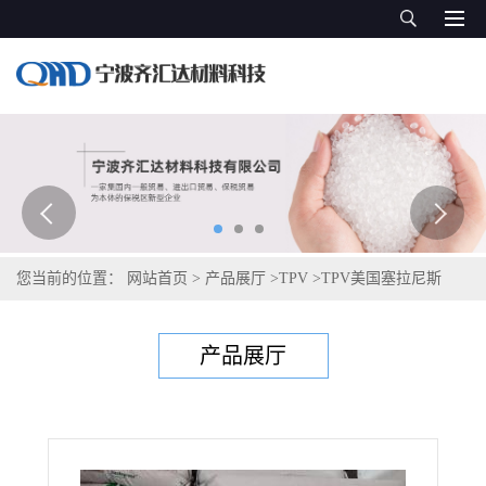
您当前的位置：
网站首页
>
产品展厅
>
TPV
>
TPV美国塞拉尼斯
Santoprene 101-80
产品展厅