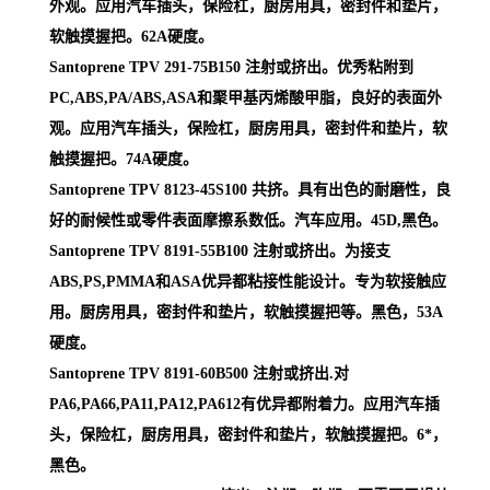
外观。应用汽车插头，保险杠，厨房用具，密封件和垫片，
软触摸握把。62A硬度。
Santoprene TPV 291-75B150 注射或挤出。优秀粘附到
PC,ABS,PA/ABS,ASA和聚甲基丙烯酸甲脂，良好的表面外
观。应用汽车插头，保险杠，厨房用具，密封件和垫片，软
触摸握把。74A硬度。
Santoprene TPV 8123-45S100 共挤。具有出色的耐磨性，良
好的耐候性或零件表面摩擦系数低。汽车应用。45D,黑色。
Santoprene TPV 8191-55B100 注射或挤出。为接支
ABS,PS,PMMA和ASA优异都粘接性能设计。专为软接触应
用。厨房用具，密封件和垫片，软触摸握把等。黑色，53A
硬度。
Santoprene TPV 8191-60B500 注射或挤出.对
PA6,PA66,PA11,PA12,PA612有优异都附着力。应用汽车插
头，保险杠，厨房用具，密封件和垫片，软触摸握把。6*，
黑色。