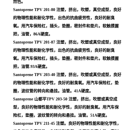
然色。
Santoprene TPV 201-80 注塑，挤出，吹塑，真空成型，良好
的物理性能和耐化学性，出色的抗曲疲劳性，良好的耐臭
氧。用汽车保险杠，插头，垫圈，密封件和垫片。软触摸握
把，油管，86A硬度。
Santoprene TPV 201-87 注塑，挤出，吹塑或真空成型，良好
的物理性能和耐化学性，出色的抗曲疲劳性，良好的耐臭
氧。用汽车保险杠，插头，垫圈，密封件和垫片。软触摸握
把，油管.93A硬度。
Santoprene TPV 203-40 注塑，挤出，吹塑或真空成型，良好
的物理性能和耐化学性，良好的耐臭氧。用汽车保险杠，垫
圈，波纹管的转向和悬挂。油管。41A硬度。
Santoprene 山都平TPV 203-50 注塑，挤出，吹塑或真空成
型，良好的物理性能和耐化学性，良好的耐臭氧。用汽车保
险杠，垫圈，波纹管的转向和悬挂。油管。51A硬度。
Santoprene TPV 211-45 注塑。良好的物理性能和耐化学性，