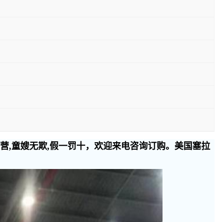
经营,童嫂无欺,假一罚十，欢迎来电咨询订购。美国塞拉