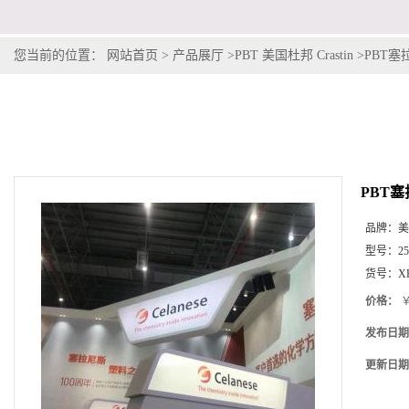
您当前的位置：
网站首页
>
产品展厅
>
PBT 美国杜邦 Crastin
>
PBT塞拉
PBT塞拉
品牌：
美
型号：
2
货号：
X
价格：
￥
发布日期
更新日期