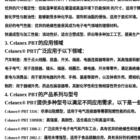
优异的尺寸稳定性
：低吸湿率使其在潮湿或高温环境下仍能保持 的尺寸，适用于
耐化学性与耐油性
：能够耐受多种化学品、溶剂和油脂的侵蚀，适用于恶劣环境
。
良好的电气性能
：优异的绝缘性能使其成为电子电气领域的理想材料
。
快速成型与加工性能
：流动性好，适合注塑成型、挤出等多种加工工艺，提高生产
3. Celanex PBT的应用领域
Celanex® PBT广泛应用于以下领域：
汽车制造
：用于点火线圈、底盘、开关、插座、电器连接器等部件，其高强度和耐
电子电气
：用于连接器、插头、插座、线圈芯、继电器、开关等零件，满足高绝缘
家电与消费品
：用于家用电器的外壳、手柄、基座等部件，以及钟表外壳、照相机
制药
：用于器械外壳、药品包装容器等，其耐化学性和生物相容性符合行业标准
。
4. Celanex PBT的产品系列与型号
Celanex® PBT提供多种型号以满足不同应用需求，以下是
Celanex® PBT 3316
：非渗出阻燃型，适用于电气连接器等需要阻燃性能的应用
。
Celanex® PBT 3309HR
：高强度、高刚性，适合高应力和高温环境
。
Celanex® PBT 3300-2
：广泛应用于电子电气和汽车工业，具有优异的绝缘性和轻
Celanex® PBT 2002-2
：通用未增强型，适用于食品接触应用，具有良好的机械性