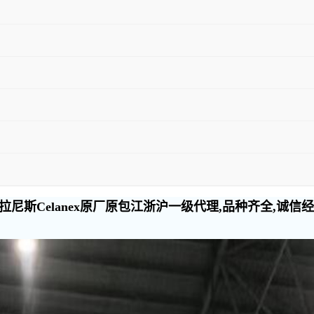
尼斯Celanex原厂原包江浙沪一级代理,品种齐全,诚信