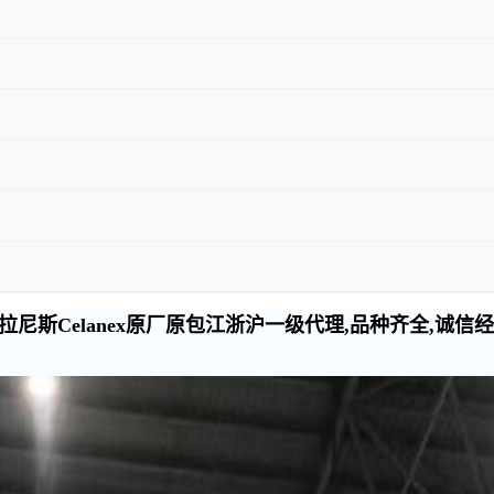
尼斯Celanex原厂原包江浙沪一级代理,品种齐全,诚信