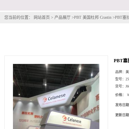
您当前的位置：
网站首页
>
产品展厅
>
PBT 美国杜邦 Crastin
>
PBT塞拉
PBT塞拉
品牌：
美
型号：
2
货号：
J6
价格：
￥
发布日期
更新日期