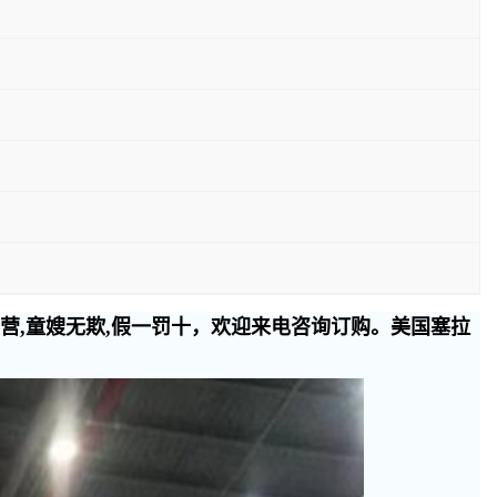
经营,童嫂无欺,假一罚十，欢迎来电咨询订购。美国塞拉