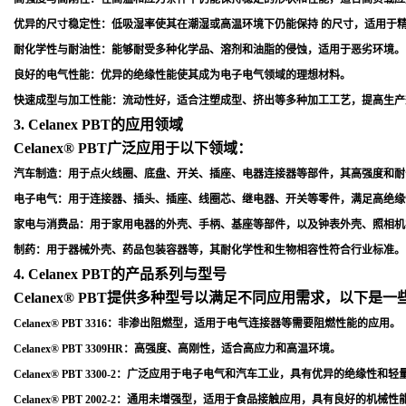
优异的尺寸稳定性
：低吸湿率使其在潮湿或高温环境下仍能保持 的尺寸，适用于
耐化学性与耐油性
：能够耐受多种化学品、溶剂和油脂的侵蚀，适用于恶劣环境
。
良好的电气性能
：优异的绝缘性能使其成为电子电气领域的理想材料
。
快速成型与加工性能
：流动性好，适合注塑成型、挤出等多种加工工艺，提高生产
3. Celanex PBT的应用领域
Celanex® PBT广泛应用于以下领域：
汽车制造
：用于点火线圈、底盘、开关、插座、电器连接器等部件，其高强度和耐
电子电气
：用于连接器、插头、插座、线圈芯、继电器、开关等零件，满足高绝缘
家电与消费品
：用于家用电器的外壳、手柄、基座等部件，以及钟表外壳、照相机
制药
：用于器械外壳、药品包装容器等，其耐化学性和生物相容性符合行业标准
。
4. Celanex PBT的产品系列与型号
Celanex® PBT提供多种型号以满足不同应用需求，以下是
Celanex® PBT 3316
：非渗出阻燃型，适用于电气连接器等需要阻燃性能的应用
。
Celanex® PBT 3309HR
：高强度、高刚性，适合高应力和高温环境
。
Celanex® PBT 3300-2
：广泛应用于电子电气和汽车工业，具有优异的绝缘性和轻
Celanex® PBT 2002-2
：通用未增强型，适用于食品接触应用，具有良好的机械性