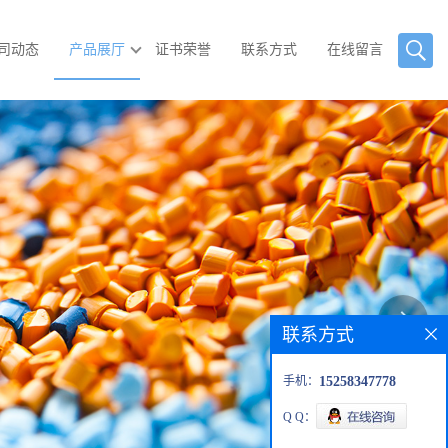
司动态
产品展厅
证书荣誉
联系方式
在线留言
联系方式
手机：
15258347778
Q Q：