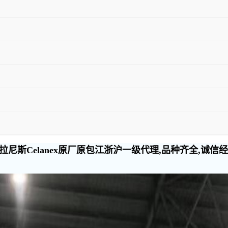
尼斯Celanex原厂原包江浙沪一级代理,品种齐全,诚信