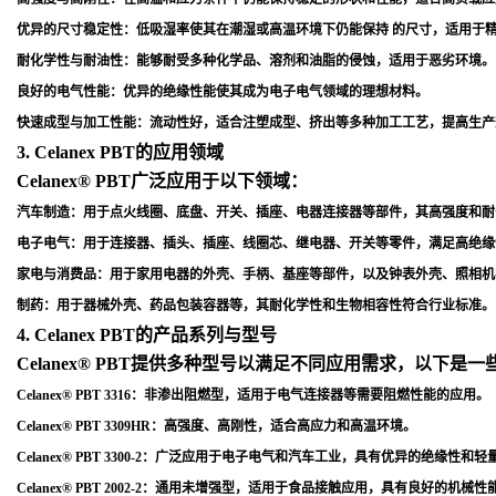
优异的尺寸稳定性
：低吸湿率使其在潮湿或高温环境下仍能保持 的尺寸，适用于
耐化学性与耐油性
：能够耐受多种化学品、溶剂和油脂的侵蚀，适用于恶劣环境
。
良好的电气性能
：优异的绝缘性能使其成为电子电气领域的理想材料
。
快速成型与加工性能
：流动性好，适合注塑成型、挤出等多种加工工艺，提高生产
3. Celanex PBT的应用领域
Celanex® PBT广泛应用于以下领域：
汽车制造
：用于点火线圈、底盘、开关、插座、电器连接器等部件，其高强度和耐
电子电气
：用于连接器、插头、插座、线圈芯、继电器、开关等零件，满足高绝缘
家电与消费品
：用于家用电器的外壳、手柄、基座等部件，以及钟表外壳、照相机
制药
：用于器械外壳、药品包装容器等，其耐化学性和生物相容性符合行业标准
。
4. Celanex PBT的产品系列与型号
Celanex® PBT提供多种型号以满足不同应用需求，以下是
Celanex® PBT 3316
：非渗出阻燃型，适用于电气连接器等需要阻燃性能的应用
。
Celanex® PBT 3309HR
：高强度、高刚性，适合高应力和高温环境
。
Celanex® PBT 3300-2
：广泛应用于电子电气和汽车工业，具有优异的绝缘性和轻
Celanex® PBT 2002-2
：通用未增强型，适用于食品接触应用，具有良好的机械性