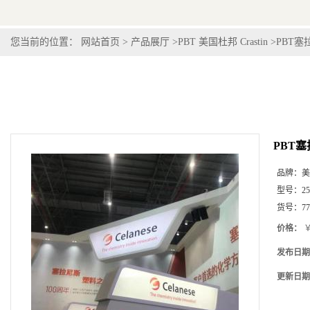
您当前的位置：
网站首页
>
产品展厅
>
PBT 美国杜邦 Crastin
>
PBT塞拉
PBT塞拉
品牌：
美
型号：
2
货号：
77
价格：
￥
发布日期
更新日期