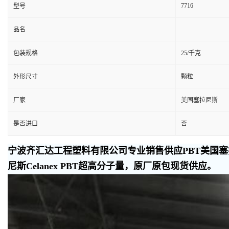
7716
型号
品名
包装规格
25/千克
外形尺寸
颗粒
厂家
美国塞拉尼斯
是否进口
否
宁波齐汇达工程塑料有限公司专业销售供应PBT美国塞拉
尼斯Celanex PBT超高分子量，原厂原包现货供应。