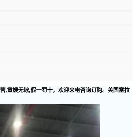
经营,童嫂无欺,假一罚十，欢迎来电咨询订购。美国塞拉