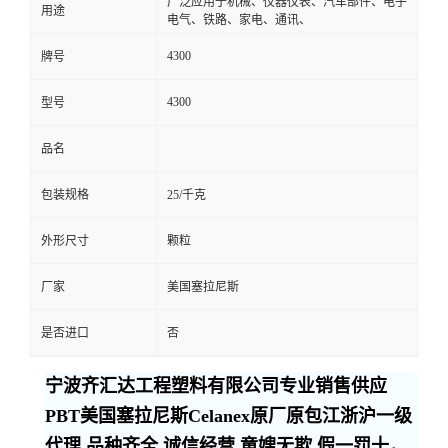
广泛应用于机械、仪器仪表、汽车部件、电子
用途
电气、铁路、家电、通讯、
4300
牌号
4300
型号
品名
包装规格
25/千克
外形尺寸
颗粒
厂家
美国塞拉尼斯
是否进口
否
宁波齐汇达工程塑料有限公司专业销售供应
PBT美国塞拉尼斯Celanex原厂原包江浙沪一级
代理,品种齐全,诚信经营,童嫂无欺,假一罚十，