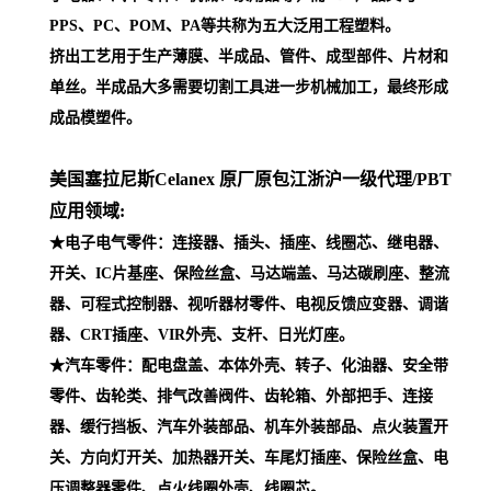
PPS、PC、POM、PA等共称为五大泛用工程塑料。
挤出工艺用于生产薄膜、半成品、管件、成型部件、片材和
单丝。半成品大多需要切割工具进一步机械加工，最终形成
成品模塑件。
美国塞拉尼斯Celanex 原厂原包江浙沪一级代理
/PBT
应用领域:
★电子电气零件：连接器、插头、插座、线圈芯、继电器、
开关、IC片基座、保险丝盒、马达端盖、马达碳刷座、整流
器、可程式控制器、视听器材零件、电视反馈应变器、调谐
器、CRT插座、VIR外壳、支杆、日光灯座。
★汽车零件：配电盘盖、本体外壳、转子、化油器、安全带
零件、齿轮类、排气改善阀件、齿轮箱、外部把手、连接
器、缓行挡板、汽车外装部品、机车外装部品、点火装置开
关、方向灯开关、加热器开关、车尾灯插座、保险丝盒、电
压调整器零件、点火线圈外壳、线圈芯。