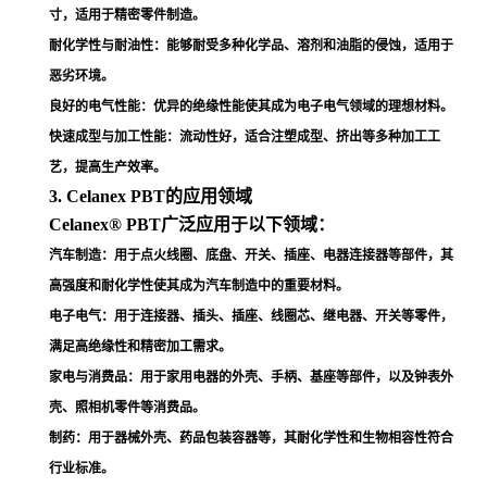
寸，适用于精密零件制造
。
耐化学性与耐油性
：能够耐受多种化学品、溶剂和油脂的侵蚀，适用于
恶劣环境
。
良好的电气性能
：优异的绝缘性能使其成为电子电气领域的理想材料
。
快速成型与加工性能
：流动性好，适合注塑成型、挤出等多种加工工
艺，提高生产效率
。
3. Celanex PBT的应用领域
Celanex® PBT广泛应用于以下领域：
汽车制造
：用于点火线圈、底盘、开关、插座、电器连接器等部件，其
高强度和耐化学性使其成为汽车制造中的重要材料
。
电子电气
：用于连接器、插头、插座、线圈芯、继电器、开关等零件，
满足高绝缘性和精密加工需求
。
家电与消费品
：用于家用电器的外壳、手柄、基座等部件，以及钟表外
壳、照相机零件等消费品
。
制药
：用于器械外壳、药品包装容器等，其耐化学性和生物相容性符合
行业标准
。