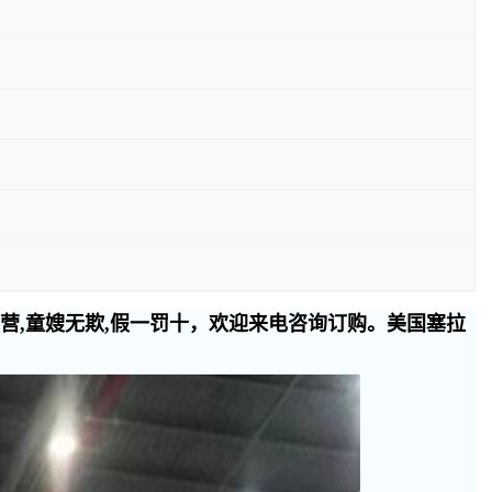
经营,童嫂无欺,假一罚十，欢迎来电咨询订购。美国塞拉