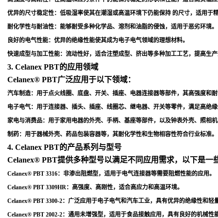
优异的尺寸稳定性
：低吸湿率使其在潮湿或高温环境下仍能保持 的尺寸，适用于
耐化学性与耐油性
：能够耐受多种化学品、溶剂和油脂的侵蚀，适用于恶劣环境
。
良好的电气性能
：优异的绝缘性能使其成为电子电气领域的理想材料
。
快速成型与加工性能
：流动性好，适合注塑成型、挤出等多种加工工艺，提高生产
3. Celanex PBT的应用领域
Celanex® PBT广泛应用于以下领域：
汽车制造
：用于点火线圈、底盘、开关、插座、电器连接器等部件，其高强度和耐
电子电气
：用于连接器、插头、插座、线圈芯、继电器、开关等零件，满足高绝缘
家电与消费品
：用于家用电器的外壳、手柄、基座等部件，以及钟表外壳、照相机
制药
：用于器械外壳、药品包装容器等，其耐化学性和生物相容性符合行业标准
。
4. Celanex PBT的产品系列与型号
Celanex® PBT提供多种型号以满足不同应用需求，以下是
Celanex® PBT 3316
：非渗出阻燃型，适用于电气连接器等需要阻燃性能的应用
。
Celanex® PBT 3309HR
：高强度、高刚性，适合高应力和高温环境
。
Celanex® PBT 3300-2
：广泛应用于电子电气和汽车工业，具有优异的绝缘性和轻
Celanex® PBT 2002-2
：通用未增强型，适用于食品接触应用，具有良好的机械性