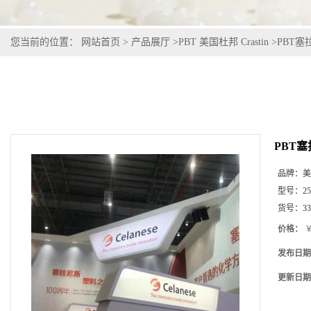
您当前的位置：
网站首页
>
产品展厅
>
PBT 美国杜邦 Crastin
>
PBT塞拉
PBT塞拉
品牌：
美
型号：
2
货号：
33
价格：
￥
发布日期
更新日期