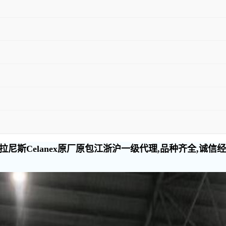
尼斯Celanex原厂原包江浙沪一级代理,品种齐全,诚信