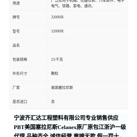
广泛应用于机械、仪器仪表、汽车部件、电子
用途
电气、铁路、家电、通讯、
3209HR
牌号
3209HR
型号
品名
包装规格
25/千克
外形尺寸
颗粒
厂家
美国塞拉尼斯
是否进口
否
宁波齐汇达工程塑料有限公司专业销售供应
PBT美国塞拉尼斯Celanex原厂原包江浙沪一级
代理,品种齐全,诚信经营,童嫂无欺,假一罚十，