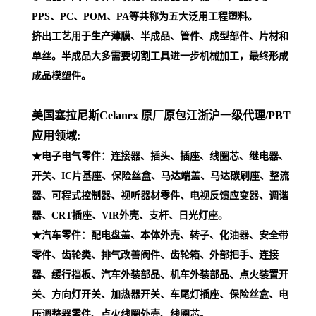
PPS、PC、POM、PA等共称为五大泛用工程塑料。
挤出工艺用于生产薄膜、半成品、管件、成型部件、片材和
单丝。半成品大多需要切割工具进一步机械加工，最终形成
成品模塑件。
美国塞拉尼斯Celanex 原厂原包江浙沪一级代理
/PBT
应用领域:
★电子电气零件：连接器、插头、插座、线圈芯、继电器、
开关、IC片基座、保险丝盒、马达端盖、马达碳刷座、整流
器、可程式控制器、视听器材零件、电视反馈应变器、调谐
器、CRT插座、VIR外壳、支杆、日光灯座。
★汽车零件：配电盘盖、本体外壳、转子、化油器、安全带
零件、齿轮类、排气改善阀件、齿轮箱、外部把手、连接
器、缓行挡板、汽车外装部品、机车外装部品、点火装置开
关、方向灯开关、加热器开关、车尾灯插座、保险丝盒、电
压调整器零件、点火线圈外壳、线圈芯。