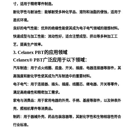
寸，适用于精密零件制造
。
耐化学性与耐油性
：能够耐受多种化学品、溶剂和油脂的侵蚀，适用于
恶劣环境
。
良好的电气性能
：优异的绝缘性能使其成为电子电气领域的理想材料
。
快速成型与加工性能
：流动性好，适合注塑成型、挤出等多种加工工
艺，提高生产效率
。
3. Celanex PBT的应用领域
Celanex® PBT广泛应用于以下领域：
汽车制造
：用于点火线圈、底盘、开关、插座、电器连接器等部件，其
高强度和耐化学性使其成为汽车制造中的重要材料
。
电子电气
：用于连接器、插头、插座、线圈芯、继电器、开关等零件，
满足高绝缘性和精密加工需求
。
家电与消费品
：用于家用电器的外壳、手柄、基座等部件，以及钟表外
壳、照相机零件等消费品
。
制药
：用于器械外壳、药品包装容器等，其耐化学性和生物相容性符合
行业标准
。