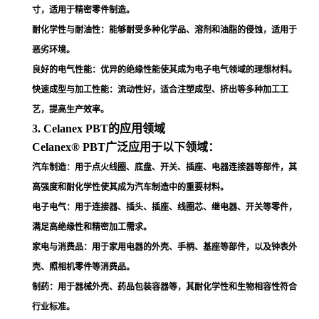
寸，适用于精密零件制造
。
耐化学性与耐油性
：能够耐受多种化学品、溶剂和油脂的侵蚀，适用于
恶劣环境
。
良好的电气性能
：优异的绝缘性能使其成为电子电气领域的理想材料
。
快速成型与加工性能
：流动性好，适合注塑成型、挤出等多种加工工
艺，提高生产效率
。
3. Celanex PBT的应用领域
Celanex® PBT广泛应用于以下领域：
汽车制造
：用于点火线圈、底盘、开关、插座、电器连接器等部件，其
高强度和耐化学性使其成为汽车制造中的重要材料
。
电子电气
：用于连接器、插头、插座、线圈芯、继电器、开关等零件，
满足高绝缘性和精密加工需求
。
家电与消费品
：用于家用电器的外壳、手柄、基座等部件，以及钟表外
壳、照相机零件等消费品
。
制药
：用于器械外壳、药品包装容器等，其耐化学性和生物相容性符合
行业标准
。