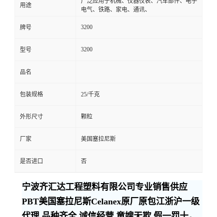
广泛应用于机械、仪器仪表、汽车部件、电子
用途
电气、铁路、家电、通讯、
3200
牌号
3200
型号
品名
包装规格
25/千克
外形尺寸
颗粒
厂家
美国塞拉尼斯
是否进口
否
宁波齐汇达工程塑料有限公司专业销售供应
PBT美国塞拉尼斯Celanex原厂原包江浙沪一级
代理,品种齐全,诚信经营,童嫂无欺,假一罚十，