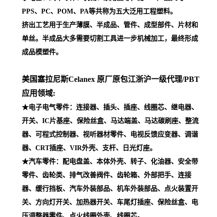
PPS、PC、POM、PA等共称为五大泛用工程塑料。
挤出工艺用于生产薄膜、半成品、管件、成型部件、片材和
单丝。半成品大多需要切割工具进一步机械加工，最终形成
成品模塑件。
美国塞拉尼斯Celanex 原厂原包江浙沪一级代理
/PBT
应用领域:
★电子电气零件：连接器、插头、插座、线圈芯、继电器、
开关、IC片基座、保险丝盒、马达端盖、马达碳刷座、整流
器、可程式控制器、视听器材零件、电视反馈应变器、调谐
器、CRT插座、VIR外壳、支杆、日光灯座。
★汽车零件：配电盘盖、本体外壳、转子、化油器、安全带
零件、齿轮类、排气改善阀件、齿轮箱、外部把手、连接
器、缓行挡板、汽车外装部品、机车外装部品、点火装置开
关、方向灯开关、加热器开关、车尾灯插座、保险丝盒、电
压调整器零件、点火线圈外壳、线圈芯。