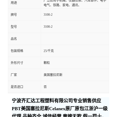
广泛应用于机械、仪器仪表、汽车部件、电子
用途
电气、铁路、家电、通讯、
3100-2
牌号
3100-2
型号
品名
包装规格
25/千克
外形尺寸
颗粒
厂家
美国塞拉尼斯
是否进口
否
宁波齐汇达工程塑料有限公司专业销售供应
PBT美国塞拉尼斯Celanex原厂原包江浙沪一级
代理,品种齐全,诚信经营,童嫂无欺,假一罚十，