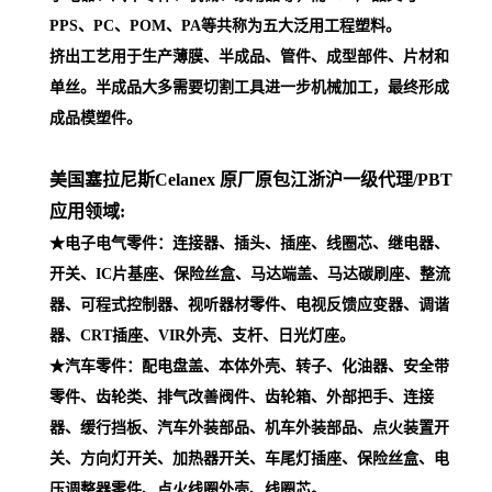
PPS、PC、POM、PA等共称为五大泛用工程塑料。
挤出工艺用于生产薄膜、半成品、管件、成型部件、片材和
单丝。半成品大多需要切割工具进一步机械加工，最终形成
成品模塑件。
美国塞拉尼斯Celanex 原厂原包江浙沪一级代理
/PBT
应用领域:
★电子电气零件：连接器、插头、插座、线圈芯、继电器、
开关、IC片基座、保险丝盒、马达端盖、马达碳刷座、整流
器、可程式控制器、视听器材零件、电视反馈应变器、调谐
器、CRT插座、VIR外壳、支杆、日光灯座。
★汽车零件：配电盘盖、本体外壳、转子、化油器、安全带
零件、齿轮类、排气改善阀件、齿轮箱、外部把手、连接
器、缓行挡板、汽车外装部品、机车外装部品、点火装置开
关、方向灯开关、加热器开关、车尾灯插座、保险丝盒、电
压调整器零件、点火线圈外壳、线圈芯。