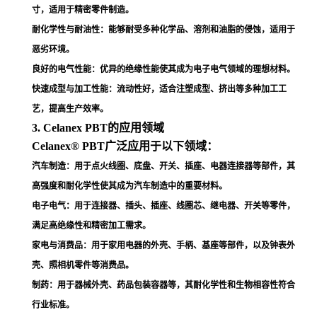
寸，适用于精密零件制造
。
耐化学性与耐油性
：能够耐受多种化学品、溶剂和油脂的侵蚀，适用于
恶劣环境
。
良好的电气性能
：优异的绝缘性能使其成为电子电气领域的理想材料
。
快速成型与加工性能
：流动性好，适合注塑成型、挤出等多种加工工
艺，提高生产效率
。
3. Celanex PBT的应用领域
Celanex® PBT广泛应用于以下领域：
汽车制造
：用于点火线圈、底盘、开关、插座、电器连接器等部件，其
高强度和耐化学性使其成为汽车制造中的重要材料
。
电子电气
：用于连接器、插头、插座、线圈芯、继电器、开关等零件，
满足高绝缘性和精密加工需求
。
家电与消费品
：用于家用电器的外壳、手柄、基座等部件，以及钟表外
壳、照相机零件等消费品
。
制药
：用于器械外壳、药品包装容器等，其耐化学性和生物相容性符合
行业标准
。