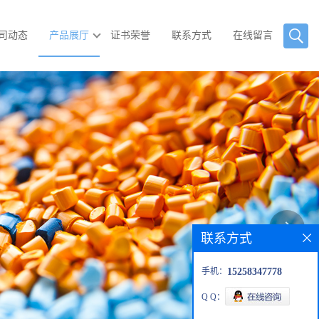
司动态
产品展厅
证书荣誉
联系方式
在线留言
联系方式
手机：
15258347778
Q Q：