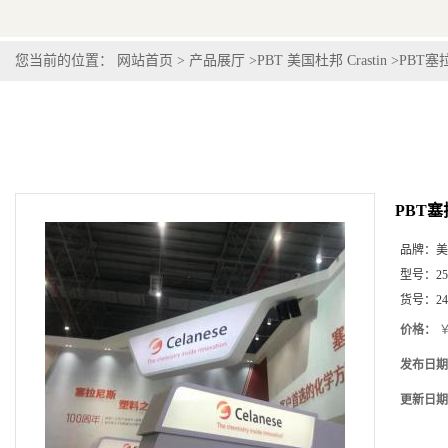
您当前的位置：
网站首页
>
产品展厅
>
PBT 美国杜邦 Crastin
>
PBT塞拉
PBT塞拉
品牌：
美
型号：
2
货号：
2
价格：
￥
发布日期
更新日期