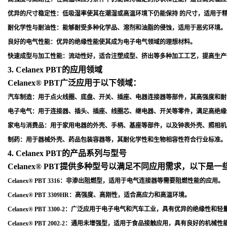
优异的尺寸稳定性
：低吸湿率使其在潮湿或高温环境下仍能保持 的尺寸，适用于
耐化学性与耐油性
：能够耐受多种化学品、溶剂和油脂的侵蚀，适用于恶劣环境
。
良好的电气性能
：优异的绝缘性能使其成为电子电气领域的理想材料
。
快速成型与加工性能
：流动性好，适合注塑成型、挤出等多种加工工艺，提高生产
3. Celanex PBT的应用领域
Celanex® PBT广泛应用于以下领域：
汽车制造
：用于点火线圈、底盘、开关、插座、电器连接器等部件，其高强度和耐
电子电气
：用于连接器、插头、插座、线圈芯、继电器、开关等零件，满足高绝缘
家电与消费品
：用于家用电器的外壳、手柄、基座等部件，以及钟表外壳、照相机
制药
：用于器械外壳、药品包装容器等，其耐化学性和生物相容性符合行业标准
。
4. Celanex PBT的产品系列与型号
Celanex® PBT提供多种型号以满足不同应用需求，以下是
Celanex® PBT 3316
：非渗出阻燃型，适用于电气连接器等需要阻燃性能的应用
。
Celanex® PBT 3309HR
：高强度、高刚性，适合高应力和高温环境
。
Celanex® PBT 3300-2
：广泛应用于电子电气和汽车工业，具有优异的绝缘性和轻
Celanex® PBT 2002-2
：通用未增强型，适用于食品接触应用，具有良好的机械性