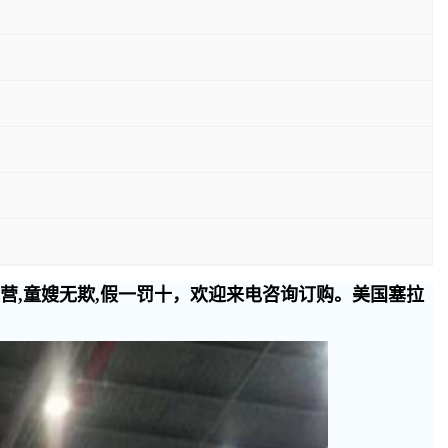
经营,童嫂无欺,假一罚十，欢迎来电咨询订购。美国塞拉