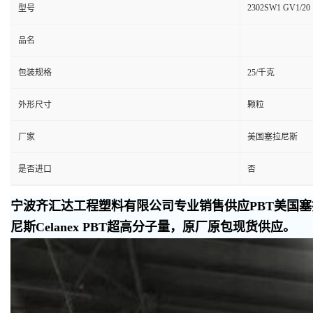
2302SW1 GV1/20
型号
品名
包装规格
25/千克
外形尺寸
颗粒
厂家
美国塞拉尼斯
是否进口
否
宁波齐汇达工程塑料有限公司专业销售供应PBT美国塞拉
尼斯Celanex PBT超高分子量，原厂原包现货供应。