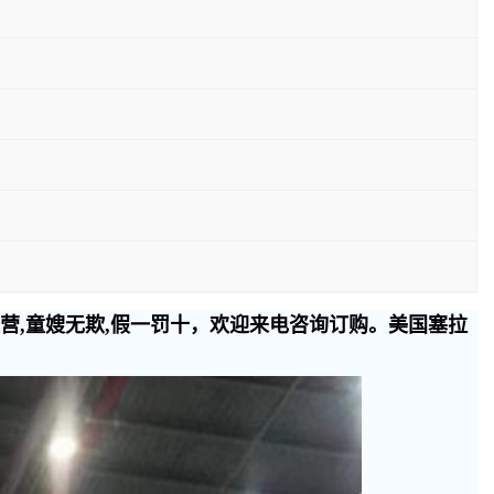
经营,童嫂无欺,假一罚十，欢迎来电咨询订购。美国塞拉