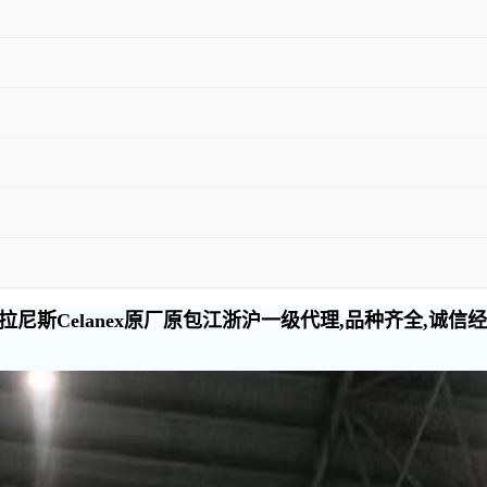
尼斯Celanex原厂原包江浙沪一级代理,品种齐全,诚信