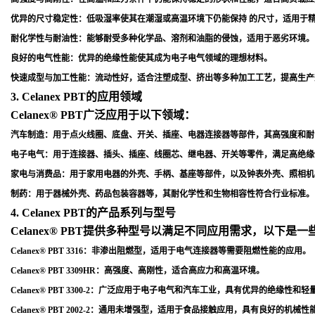
优异的尺寸稳定性
：低吸湿率使其在潮湿或高温环境下仍能保持 的尺寸，适用于
耐化学性与耐油性
：能够耐受多种化学品、溶剂和油脂的侵蚀，适用于恶劣环境
。
良好的电气性能
：优异的绝缘性能使其成为电子电气领域的理想材料
。
快速成型与加工性能
：流动性好，适合注塑成型、挤出等多种加工工艺，提高生产
3. Celanex PBT的应用领域
Celanex® PBT广泛应用于以下领域：
汽车制造
：用于点火线圈、底盘、开关、插座、电器连接器等部件，其高强度和耐
电子电气
：用于连接器、插头、插座、线圈芯、继电器、开关等零件，满足高绝缘
家电与消费品
：用于家用电器的外壳、手柄、基座等部件，以及钟表外壳、照相机
制药
：用于器械外壳、药品包装容器等，其耐化学性和生物相容性符合行业标准
。
4. Celanex PBT的产品系列与型号
Celanex® PBT提供多种型号以满足不同应用需求，以下是
Celanex® PBT 3316
：非渗出阻燃型，适用于电气连接器等需要阻燃性能的应用
。
Celanex® PBT 3309HR
：高强度、高刚性，适合高应力和高温环境
。
Celanex® PBT 3300-2
：广泛应用于电子电气和汽车工业，具有优异的绝缘性和轻
Celanex® PBT 2002-2
：通用未增强型，适用于食品接触应用，具有良好的机械性