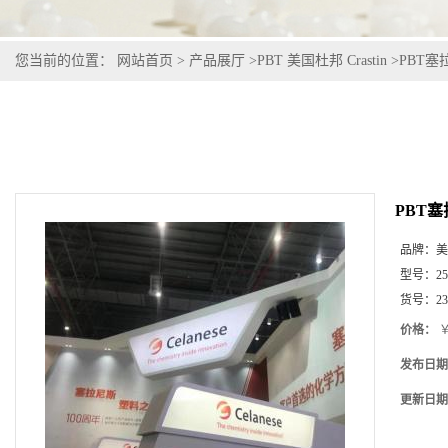
您当前的位置：
网站首页
>
产品展厅
>
PBT 美国杜邦 Crastin
>
PBT塞拉尼
PBT塞拉
品牌：
美
型号：
2
货号：
2
价格：
￥
发布日期
更新日期