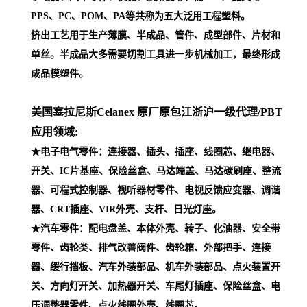
PPS、PC、POM、PA等共称为五大泛用工程塑料。
挤出工艺用于生产薄膜、半成品、管件、成型部件、片材和
单丝。半成品大多需要切割工具进一步机械加工，最终形成
成品模塑件。
美国塞拉尼斯Celanex 原厂原包江浙沪一级代理
/PBT
应用领域:
★电子电气零件：连接器、插头、插座、线圈芯、继电器、
开关、IC片基座、保险丝盒、马达端盖、马达碳刷座、整流
器、可程式控制器、视听器材零件、电视反馈应变器、调谐
器、CRT插座、VIR外壳、支杆、日光灯座。
★汽车零件：配电盘盖、本体外壳、转子、化油器、安全带
零件、齿轮类、排气改善阀件、齿轮箱、外部把手、连接
器、缓行挡板、汽车外装部品、机车外装部品、点火装置开
关、方向灯开关、加热器开关、车尾灯插座、保险丝盒、电
压调整器零件、点火线圈外壳、线圈芯。