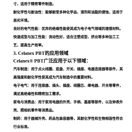
寸，适用于精密零件制造
。
耐化学性与耐油性
：能够耐受多种化学品、溶剂和油脂的侵蚀，适用于
恶劣环境
。
良好的电气性能
：优异的绝缘性能使其成为电子电气领域的理想材料
。
快速成型与加工性能
：流动性好，适合注塑成型、挤出等多种加工工
艺，提高生产效率
。
3. Celanex PBT的应用领域
Celanex® PBT广泛应用于以下领域：
汽车制造
：用于点火线圈、底盘、开关、插座、电器连接器等部件，其
高强度和耐化学性使其成为汽车制造中的重要材料
。
电子电气
：用于连接器、插头、插座、线圈芯、继电器、开关等零件，
满足高绝缘性和精密加工需求
。
家电与消费品
：用于家用电器的外壳、手柄、基座等部件，以及钟表外
壳、照相机零件等消费品
。
制药
：用于器械外壳、药品包装容器等，其耐化学性和生物相容性符合
行业标准
。