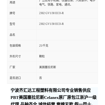
广泛应用于机械、仪器仪表、汽车部件、电子
用途
电气、铁路、家电、通讯、
2302 GV1/30 ECO-R
牌号
2302 GV1/30 ECO-R
型号
品名
包装规格
25/千克
外形尺寸
颗粒
厂家
美国塞拉尼斯
是否进口
否
宁波齐汇达工程塑料有限公司专业销售供应
PBT美国塞拉尼斯Celanex原厂原包江浙沪一级
代理,品种齐全,诚信经营,童嫂无欺,假一罚十，