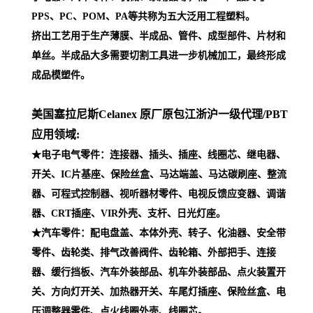
PPS、PC、POM、PA等共称为五大泛用工程塑料。
挤出工艺用于生产薄膜、半成品、管件、成型部件、片材和
单丝。半成品大多需要切割工具进一步机械加工，最终形成
成品模塑件。
美国塞拉尼斯Celanex 原厂原包江浙沪一级代理
/PBT
应用领域:
★电子电气零件：连接器、插头、插座、线圈芯、继电器、
开关、IC片基座、保险丝盒、马达端盖、马达碳刷座、整流
器、可程式控制器、视听器材零件、电视反馈应变器、调谐
器、CRT插座、VIR外壳、支杆、日光灯座。
★汽车零件：配电盘盖、本体外壳、转子、化油器、安全带
零件、齿轮类、排气改善阀件、齿轮箱、外部把手、连接
器、缓行挡板、汽车外装部品、机车外装部品、点火装置开
关、方向灯开关、加热器开关、车尾灯插座、保险丝盒、电
压调整器零件、点火线圈外壳、线圈芯。