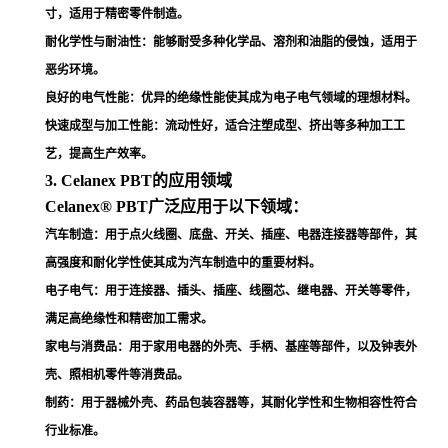
寸，适用于精密零件制造
。
耐化学性与耐油性
：能够耐受多种化学品、溶剂和油脂的侵蚀，适用于
恶劣环境
。
良好的电气性能
：优异的绝缘性能使其成为电子电气领域的理想材料
。
快速成型与加工性能
：流动性好，适合注塑成型、挤出等多种加工工
艺，提高生产效率
。
3. Celanex PBT的应用领域
Celanex® PBT广泛应用于以下领域：
汽车制造
：用于点火线圈、底盘、开关、插座、电器连接器等部件，其
高强度和耐化学性使其成为汽车制造中的重要材料
。
电子电气
：用于连接器、插头、插座、线圈芯、继电器、开关等零件，
满足高绝缘性和精密加工需求
。
家电与消费品
：用于家用电器的外壳、手柄、基座等部件，以及钟表外
壳、照相机零件等消费品
。
制药
：用于器械外壳、药品包装容器等，其耐化学性和生物相容性符合
行业标准
。