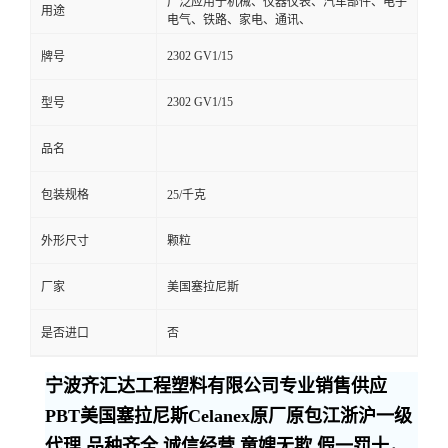
广泛应用于机械、仪器仪表、汽车部件、电子
用途
电气、铁路、家电、通讯、
2302 GV1/15
牌号
2302 GV1/15
型号
品名
包装规格
25/千克
外形尺寸
颗粒
厂家
美国塞拉尼斯
是否进口
否
宁波齐汇达工程塑料有限公司专业销售供应
PBT美国塞拉尼斯Celanex原厂原包江浙沪一级
代理,品种齐全,诚信经营,童嫂无欺,假一罚十，