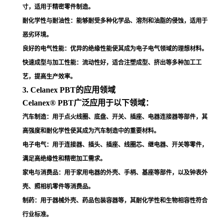
寸，适用于精密零件制造
。
耐化学性与耐油性
：能够耐受多种化学品、溶剂和油脂的侵蚀，适用于
恶劣环境
。
良好的电气性能
：优异的绝缘性能使其成为电子电气领域的理想材料
。
快速成型与加工性能
：流动性好，适合注塑成型、挤出等多种加工工
艺，提高生产效率
。
3. Celanex PBT的应用领域
Celanex® PBT广泛应用于以下领域：
汽车制造
：用于点火线圈、底盘、开关、插座、电器连接器等部件，其
高强度和耐化学性使其成为汽车制造中的重要材料
。
电子电气
：用于连接器、插头、插座、线圈芯、继电器、开关等零件，
满足高绝缘性和精密加工需求
。
家电与消费品
：用于家用电器的外壳、手柄、基座等部件，以及钟表外
壳、照相机零件等消费品
。
制药
：用于器械外壳、药品包装容器等，其耐化学性和生物相容性符合
行业标准
。