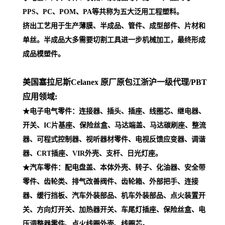
PPS、PC、POM、PA等共称为五大泛用工程塑料。
挤出工艺用于生产薄膜、半成品、管件、成型部件、片材和
单丝。半成品大多需要切割工具进一步机械加工，最终形成
成品模塑件。
美国塞拉尼斯Celanex 原厂原包江浙沪一级代理
/PBT
应用领域:
★电子电气零件：连接器、插头、插座、线圈芯、继电器、
开关、IC片基座、保险丝盒、马达端盖、马达碳刷座、整流
器、可程式控制器、视听器材零件、电视反馈应变器、调谐
器、CRT插座、VIR外壳、支杆、日光灯座。
★汽车零件：配电盘盖、本体外壳、转子、化油器、安全带
零件、齿轮类、排气改善阀件、齿轮箱、外部把手、连接
器、缓行挡板、汽车外装部品、机车外装部品、点火装置开
关、方向灯开关、加热器开关、车尾灯插座、保险丝盒、电
压调整器零件、点火线圈外壳、线圈芯。