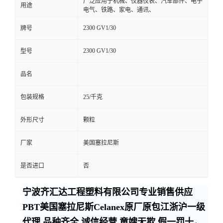
广泛应用于机械、仪器仪表、汽车部件、电子
用途
电气、铁路、家电、通讯、
2300 GV1/30
牌号
2300 GV1/30
型号
品名
包装规格
25/千克
外形尺寸
颗粒
厂家
美国塞拉尼斯
是否进口
否
宁波齐汇达工程塑料有限公司专业销售供应
PBT美国塞拉尼斯Celanex原厂原包江浙沪一级
代理,品种齐全,诚信经营,童嫂无欺,假一罚十，