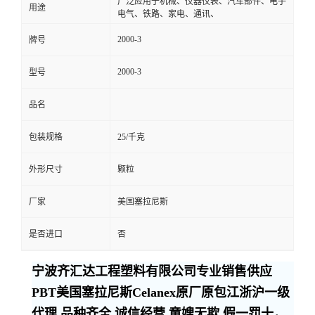
广泛应用于机械、仪器仪表、汽车部件、电子
用途
电气、铁路、家电、通讯、
2000-3
牌号
2000-3
型号
品名
包装规格
25/千克
外形尺寸
颗粒
厂家
美国塞拉尼斯
是否进口
否
宁波齐汇达工程塑料有限公司专业销售供应
PBT美国塞拉尼斯Celanex原厂原包江浙沪一级
代理,品种齐全,诚信经营,童嫂无欺,假一罚十，