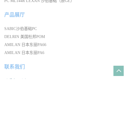
PC ML144R LEXAN 沙伯基础（原GE）
产品展厅
SABIC沙伯基础PC
DELRIN 美国杜邦POM
AMILAN 日本东丽PA66
AMILAN 日本东丽PA6
联系我们
联系人：张经理
电话：152-5834-7778
邮箱：599831678@qq.com
地址：宁波华东物资城