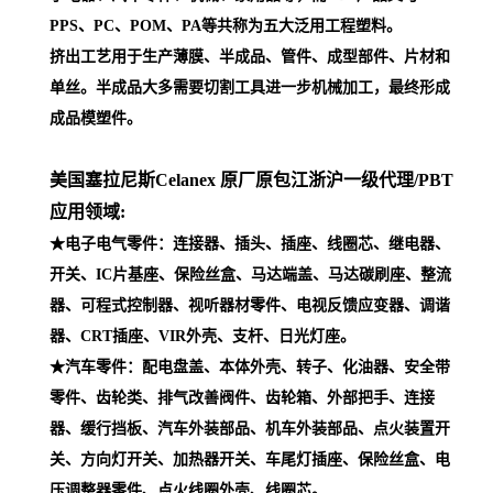
PPS、PC、POM、PA等共称为五大泛用工程塑料。
挤出工艺用于生产薄膜、半成品、管件、成型部件、片材和
单丝。半成品大多需要切割工具进一步机械加工，最终形成
成品模塑件。
美国塞拉尼斯Celanex 原厂原包江浙沪一级代理
/PBT
应用领域:
★电子电气零件：连接器、插头、插座、线圈芯、继电器、
开关、IC片基座、保险丝盒、马达端盖、马达碳刷座、整流
器、可程式控制器、视听器材零件、电视反馈应变器、调谐
器、CRT插座、VIR外壳、支杆、日光灯座。
★汽车零件：配电盘盖、本体外壳、转子、化油器、安全带
零件、齿轮类、排气改善阀件、齿轮箱、外部把手、连接
器、缓行挡板、汽车外装部品、机车外装部品、点火装置开
关、方向灯开关、加热器开关、车尾灯插座、保险丝盒、电
压调整器零件、点火线圈外壳、线圈芯。