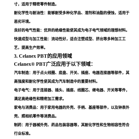
寸，适用于精密零件制造
。
耐化学性与耐油性
：能够耐受多种化学品、溶剂和油脂的侵蚀，适用于
恶劣环境
。
良好的电气性能
：优异的绝缘性能使其成为电子电气领域的理想材料
。
快速成型与加工性能
：流动性好，适合注塑成型、挤出等多种加工工
艺，提高生产效率
。
3. Celanex PBT的应用领域
Celanex® PBT广泛应用于以下领域：
汽车制造
：用于点火线圈、底盘、开关、插座、电器连接器等部件，其
高强度和耐化学性使其成为汽车制造中的重要材料
。
电子电气
：用于连接器、插头、插座、线圈芯、继电器、开关等零件，
满足高绝缘性和精密加工需求
。
家电与消费品
：用于家用电器的外壳、手柄、基座等部件，以及钟表外
壳、照相机零件等消费品
。
制药
：用于器械外壳、药品包装容器等，其耐化学性和生物相容性符合
行业标准
。