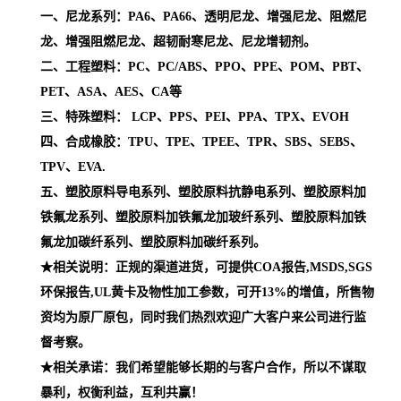
环保报告,UL黄卡及物性加工参数，可开13%的增值，所售物
资均为原厂原包，同时我们热烈欢迎广大客户来公司进行监
督考察。
★相关承诺：我们希望能够长期的与客户合作，所以不谋取
暴利，权衡利益，互利共赢！
★订购说明：货物送达后，请一时间检查外包装，如发现物
流过程中出现大量包装损坏及原料外漏的，请让物流人员出
具证明并保存，并在24小时内与我司相关人员取得联系，我
们会以 速度解决问题。
宁波齐汇达工程塑料有限公司专业销售供应PBT美国塞拉尼
斯Celanex 原厂原包江浙沪一级代理，美国塞拉尼斯PBT品种
齐全,杜绝一切副牌，假料，水口料以次充新。更多关于宁波
齐汇达有限公司供应商供应PBT等工程塑料的详细信息，欢
迎来电咨询，期待与你的合作，共创美好未来