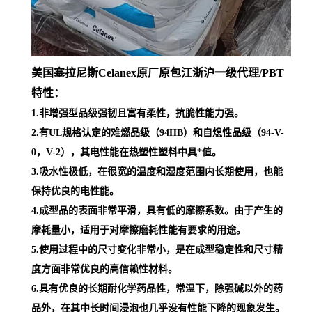
摩耗量小，适用于对摩擦磨耗性能有要求的用途。
5.使用过程中的尺寸变化非常小，是在成型稳定性和尺寸精
度方面非常优良的高信赖性材料。
6.具有优良的长期耐化学药品性，常温下，除强碱以外的药
品外，在其中长时间浸泡也几乎没有性能下降的现象发生。
7.不但是非增强型品级，增强型品级的流动性也非常好，成
型加工性优良。
8.通过采用与其它高分子进行相融合的技术，开发出了满足
各种性能要求的高分子合金。
美国塞拉尼斯Celanex PBT原厂原包江浙沪一级代
理
/PBT加工工艺：
PBT为热塑性塑料，为适用于不同加工业者使用，一般多少
会加入添加剂，或与其它塑料掺混，随着添加物比例不同，
可制造不同规格的产品。由于PBT具有耐热性、耐候性、耐
药品性、电气特性佳、吸水性小、光泽良好，广泛应用于电