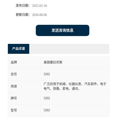
广泛应用于机械、仪器仪表、汽车部件、电子
用途
电气、铁路、家电、通讯、
5202
牌号
5202
型号
品名
包装规格
25/千克
外形尺寸
颗粒
厂家
美国塞拉尼斯
是否进口
否
宁波齐汇达工程塑料有限公司专业销售供应
PBT美国塞拉尼斯Celanex原厂原包江浙沪一级
代理,品种齐全,诚信经营,童嫂无欺,假一罚十，