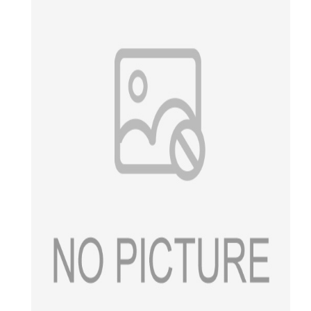
温馨提示：因塑料行情波动频繁，网页上的报价可能会与当
天实际报价有所差异，请用QQ或电话直接询价。若需要材料
详细物性资料及环保证书等，请联系我司工作人员索取。感
谢您的配合与支持！
批发说明：
本公司经珠三角地区为基准，积极开拓市场，业务辐射全
国，并与国内外大型塑胶生产商建立了长期友好的合作关