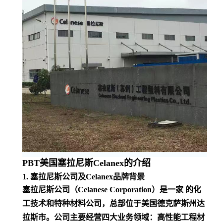
PBT美国塞拉尼斯Celanex的介绍
1. 塞拉尼斯公司及Celanex品牌背景
塞拉尼斯公司（Celanese Corporation）是一家 的化
工技术和特种材料公司，总部位于美国德克萨斯州达
拉斯市。公司主要经营四大业务领域：高性能工程材
料、特种消费品、特种工业品和乙酰基中间体。作为
的乙酰基产品生产商之一，塞拉尼斯的产品广泛应用
于多个高价值终端市场
。
Celanex®是塞拉尼斯旗下的高性能工程塑料品牌，专
注于PBT材料的研发与生产。PBT是一种半结晶热塑
性聚酯，以其优异的机械性能、耐化学性和电气性能
在多个行业中占据重要地位
。
2. Celanex PBT的主要特性
Celanex® PBT具有以下突出特性：
高强度与高刚性
：在高温和应力条件下仍能保持稳定的形状和性能，适
合高负载应用
。