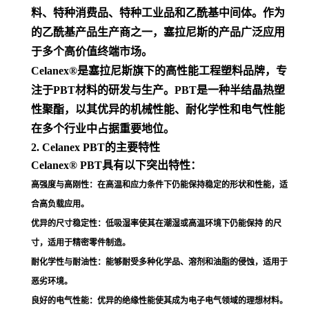
优异的尺寸稳定性
：低吸湿率使其在潮湿或高温环境下仍能保持 的尺
寸，适用于精密零件制造
。
耐化学性与耐油性
：能够耐受多种化学品、溶剂和油脂的侵蚀，适用于
恶劣环境
。
良好的电气性能
：优异的绝缘性能使其成为电子电气领域的理想材料
。
快速成型与加工性能
：流动性好，适合注塑成型、挤出等多种加工工
艺，提高生产效率
。
3. Celanex PBT的应用领域
Celanex® PBT广泛应用于以下领域：
汽车制造
：用于点火线圈、底盘、开关、插座、电器连接器等部件，其
高强度和耐化学性使其成为汽车制造中的重要材料
。
电子电气
：用于连接器、插头、插座、线圈芯、继电器、开关等零件，
满足高绝缘性和精密加工需求
。
家电与消费品
：用于家用电器的外壳、手柄、基座等部件，以及钟表外
壳、照相机零件等消费品
。
制药
：用于器械外壳、药品包装容器等，其耐化学性和生物相容性符合