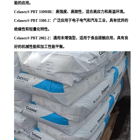
美国塞拉尼斯Celanex原厂原包江浙沪一级代理
/PBT
特性：
1.非增强型品级强韧且富有柔性，抗脆性能力强。
2.有UL规格认定的难燃品级（94HB）和自熄性品级（94-V-
0，V-2），其电性能在热塑性塑料中具*值。
3.吸水性极低，在很宽的温度和湿度范围内长期使用，也能
保持优良的电性能。
4.成型品的表面非常平滑，具有低的摩擦系数。由于产生的