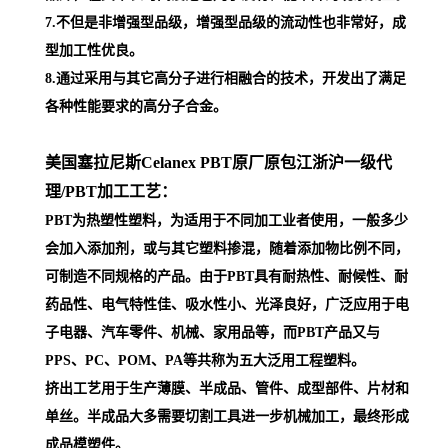
子电器、汽车零件、机械、家用品等，而PBT产品又与
PPS、PC、POM、PA等共称为五大泛用工程塑料。
挤出工艺用于生产薄膜、半成品、管件、成型部件、片材和
单丝。半成品大多需要切割工具进一步机械加工，最终形成
成品模塑件。
美国塞拉尼斯Celanex 原厂原包江浙沪一级代理
/PBT
应用领域:
★电子电气零件：连接器、插头、插座、线圈芯、继电器、
开关、IC片基座、保险丝盒、马达端盖、马达碳刷座、整流
器、可程式控制器、视听器材零件、电视反馈应变器、调谐
器、CRT插座、VIR外壳、支杆、日光灯座。
★汽车零件：配电盘盖、本体外壳、转子、化油器、安全带
零件、齿轮类、排气改善阀件、齿轮箱、外部把手、连接
器、缓行挡板、汽车外装部品、机车外装部品、点火装置开
关、方向灯开关、加热器开关、车尾灯插座、保险丝盒、电