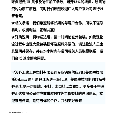
环保报告,UL黄卡及物性加工参数，可开13%的增值，所售物
资均为原厂原包，同时我们热烈欢迎广大客户来公司进行监
督考察。
★相关承诺：我们希望能够长期的与客户合作，所以不谋取
暴利，权衡利益，互利共赢！
★订购说明：货物送达后，请一时间检查外包装，如发现物
流过程中出现大量包装损坏及原料外漏的，请让物流人员出
具证明并保存，并在24小时内与我司相关人员取得联系，我
们会以 速度解决问题。
宁波齐汇达工程塑料有限公司专业销售供应PBT美国塞拉尼
斯Celanex 原厂原包江浙沪一级代理，美国塞拉尼斯PBT品种
齐全,杜绝一切副牌，假料，水口料以次充新。更多关于宁波
齐汇达有限公司供应商供应PBT等工程塑料的详细信息，欢
迎来电咨询，期待与你的合作，共创美好未来