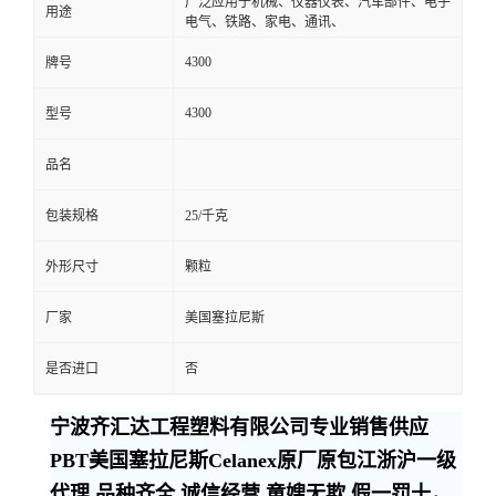
广泛应用于机械、仪器仪表、汽车部件、电子
用途
电气、铁路、家电、通讯、
4300
牌号
4300
型号
品名
包装规格
25/千克
外形尺寸
颗粒
厂家
美国塞拉尼斯
是否进口
否
宁波齐汇达工程塑料有限公司专业销售供应
PBT美国塞拉尼斯Celanex原厂原包江浙沪一级
代理,品种齐全,诚信经营,童嫂无欺,假一罚十，