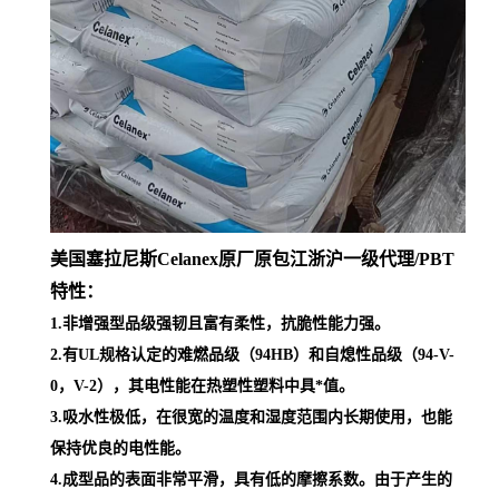
美国塞拉尼斯Celanex原厂原包江浙沪一级代理
/PBT
特性：
1.非增强型品级强韧且富有柔性，抗脆性能力强。
2.有UL规格认定的难燃品级（94HB）和自熄性品级（94-V-
0，V-2），其电性能在热塑性塑料中具*值。
3.吸水性极低，在很宽的温度和湿度范围内长期使用，也能
保持优良的电性能。
4.成型品的表面非常平滑，具有低的摩擦系数。由于产生的