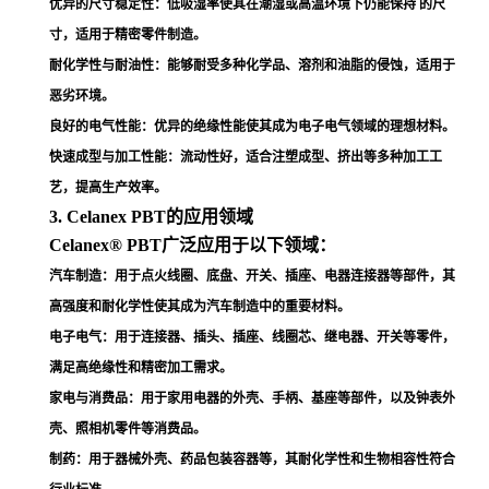
优异的尺寸稳定性
：低吸湿率使其在潮湿或高温环境下仍能保持 的尺
寸，适用于精密零件制造
。
耐化学性与耐油性
：能够耐受多种化学品、溶剂和油脂的侵蚀，适用于
恶劣环境
。
良好的电气性能
：优异的绝缘性能使其成为电子电气领域的理想材料
。
快速成型与加工性能
：流动性好，适合注塑成型、挤出等多种加工工
艺，提高生产效率
。
3. Celanex PBT的应用领域
Celanex® PBT广泛应用于以下领域：
汽车制造
：用于点火线圈、底盘、开关、插座、电器连接器等部件，其
高强度和耐化学性使其成为汽车制造中的重要材料
。
电子电气
：用于连接器、插头、插座、线圈芯、继电器、开关等零件，
满足高绝缘性和精密加工需求
。
家电与消费品
：用于家用电器的外壳、手柄、基座等部件，以及钟表外
壳、照相机零件等消费品
。
制药
：用于器械外壳、药品包装容器等，其耐化学性和生物相容性符合