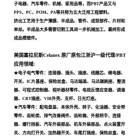
子电器、汽车零件、机械、家用品等，而PBT产品又与
PPS、PC、POM、PA等共称为五大泛用工程塑料。
挤出工艺用于生产薄膜、半成品、管件、成型部件、片材和
单丝。半成品大多需要切割工具进一步机械加工，最终形成
成品模塑件。
美国塞拉尼斯Celanex 原厂原包江浙沪一级代理
/PBT
应用领域:
★电子电气零件：连接器、插头、插座、线圈芯、继电器、
开关、IC片基座、保险丝盒、马达端盖、马达碳刷座、整流
器、可程式控制器、视听器材零件、电视反馈应变器、调谐
器、CRT插座、VIR外壳、支杆、日光灯座。
★汽车零件：配电盘盖、本体外壳、转子、化油器、安全带
零件、齿轮类、排气改善阀件、齿轮箱、外部把手、连接
器、缓行挡板、汽车外装部品、机车外装部品、点火装置开
关、方向灯开关、加热器开关、车尾灯插座、保险丝盒、电