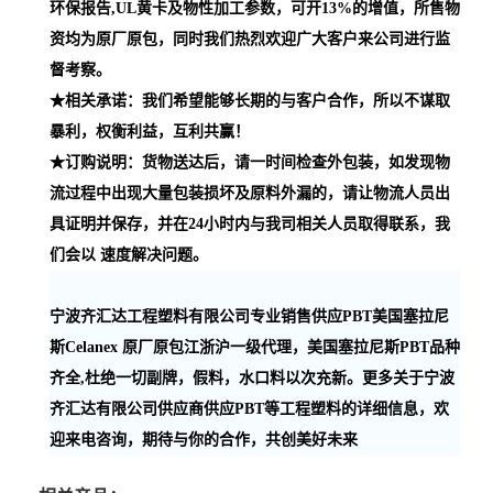
环保报告,UL黄卡及物性加工参数，可开13%的增值，所售物
资均为原厂原包，同时我们热烈欢迎广大客户来公司进行监
督考察。
★相关承诺：我们希望能够长期的与客户合作，所以不谋取
暴利，权衡利益，互利共赢！
★订购说明：货物送达后，请一时间检查外包装，如发现物
流过程中出现大量包装损坏及原料外漏的，请让物流人员出
具证明并保存，并在24小时内与我司相关人员取得联系，我
们会以 速度解决问题。
宁波齐汇达工程塑料有限公司专业销售供应PBT美国塞拉尼
斯Celanex 原厂原包江浙沪一级代理，美国塞拉尼斯PBT品种
齐全,杜绝一切副牌，假料，水口料以次充新。更多关于宁波
齐汇达有限公司供应商供应PBT等工程塑料的详细信息，欢
迎来电咨询，期待与你的合作，共创美好未来