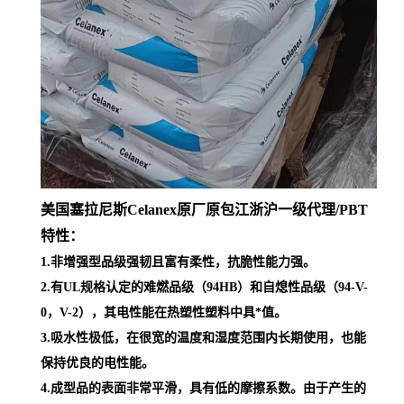
美国塞拉尼斯Celanex原厂原包江浙沪一级代理
/PBT
特性：
1.非增强型品级强韧且富有柔性，抗脆性能力强。
2.有UL规格认定的难燃品级（94HB）和自熄性品级（94-V-
0，V-2），其电性能在热塑性塑料中具*值。
3.吸水性极低，在很宽的温度和湿度范围内长期使用，也能
保持优良的电性能。
4.成型品的表面非常平滑，具有低的摩擦系数。由于产生的