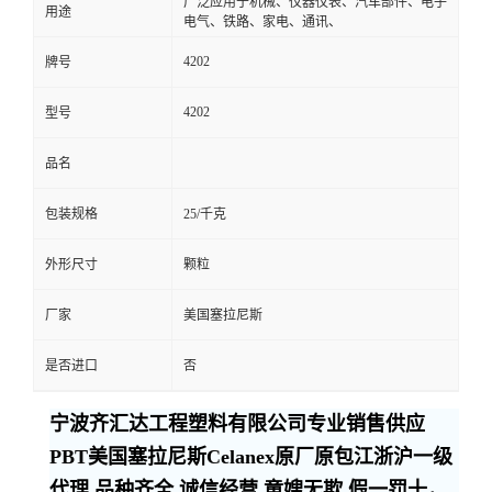
广泛应用于机械、仪器仪表、汽车部件、电子
用途
电气、铁路、家电、通讯、
4202
牌号
4202
型号
品名
包装规格
25/千克
外形尺寸
颗粒
厂家
美国塞拉尼斯
是否进口
否
宁波齐汇达工程塑料有限公司专业销售供应
PBT美国塞拉尼斯Celanex原厂原包江浙沪一级
代理,品种齐全,诚信经营,童嫂无欺,假一罚十，