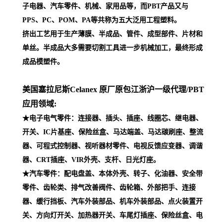
子电器、汽车零件、机械、家用品等，而PBT产品又与
PPS、PC、POM、PA等共称为五大泛用工程塑料。
挤出工艺用于生产薄膜、半成品、管件、成型部件、片材和
单丝。半成品大多需要切割工具进一步机械加工，最终形成
成品模塑件。
美国塞拉尼斯Celanex 原厂原包江浙沪一级代理
/PBT
应用领域:
★电子电气零件：连接器、插头、插座、线圈芯、继电器、
开关、IC片基座、保险丝盒、马达端盖、马达碳刷座、整流
器、可程式控制器、视听器材零件、电视反馈应变器、调谐
器、CRT插座、VIR外壳、支杆、日光灯座。
★汽车零件：配电盘盖、本体外壳、转子、化油器、安全带
零件、齿轮类、排气改善阀件、齿轮箱、外部把手、连接
器、缓行挡板、汽车外装部品、机车外装部品、点火装置开
关、方向灯开关、加热器开关、车尾灯插座、保险丝盒、电