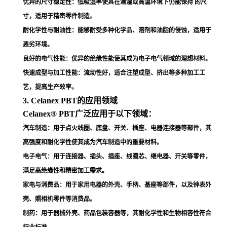
优异的尺寸稳定性
：低吸湿率使其在潮湿或高温环境下仍能保持 的尺
寸，适用于精密零件制造
。
耐化学性与耐油性
：能够耐受多种化学品、溶剂和油脂的侵蚀，适用于
恶劣环境
。
良好的电气性能
：优异的绝缘性能使其成为电子电气领域的理想材料
。
快速成型与加工性能
：流动性好，适合注塑成型、挤出等多种加工工
艺，提高生产效率
。
3. Celanex PBT的应用领域
Celanex® PBT广泛应用于以下领域：
汽车制造
：用于点火线圈、底盘、开关、插座、电器连接器等部件，其
高强度和耐化学性使其成为汽车制造中的重要材料
。
电子电气
：用于连接器、插头、插座、线圈芯、继电器、开关等零件，
满足高绝缘性和精密加工需求
。
家电与消费品
：用于家用电器的外壳、手柄、基座等部件，以及钟表外
壳、照相机零件等消费品
。
制药
：用于器械外壳、药品包装容器等，其耐化学性和生物相容性符合