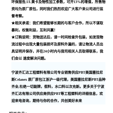
环保报告,UL黄卡及物性加工参数，可开13%的增值，所售物
资均为原厂原包，同时我们热烈欢迎广大客户来公司进行监
督考察。
★相关承诺：我们希望能够长期的与客户合作，所以不谋取
暴利，权衡利益，互利共赢！
★订购说明：货物送达后，请一时间检查外包装，如发现物
流过程中出现大量包装损坏及原料外漏的，请让物流人员出
具证明并保存，并在24小时内与我司相关人员取得联系，我
们会以 速度解决问题。
宁波齐汇达工程塑料有限公司专业销售供应PBT美国塞拉尼
斯Celanex 原厂原包江浙沪一级代理，美国塞拉尼斯PBT品种
齐全,杜绝一切副牌，假料，水口料以次充新。更多关于宁波
齐汇达有限公司供应商供应PBT等工程塑料的详细信息，欢
迎来电咨询，期待与你的合作，共创美好未来