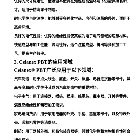
优异的尺寸稳定性
：低吸湿率使其在潮湿或高温环境下仍能保持 的尺
寸，适用于精密零件制造
。
耐化学性与耐油性
：能够耐受多种化学品、溶剂和油脂的侵蚀，适用于
恶劣环境
。
良好的电气性能
：优异的绝缘性能使其成为电子电气领域的理想材料
。
快速成型与加工性能
：流动性好，适合注塑成型、挤出等多种加工工
艺，提高生产效率
。
3. Celanex PBT的应用领域
Celanex® PBT广泛应用于以下领域：
汽车制造
：用于点火线圈、底盘、开关、插座、电器连接器等部件，其
高强度和耐化学性使其成为汽车制造中的重要材料
。
电子电气
：用于连接器、插头、插座、线圈芯、继电器、开关等零件，
满足高绝缘性和精密加工需求
。
家电与消费品
：用于家用电器的外壳、手柄、基座等部件，以及钟表外
壳、照相机零件等消费品
。
制药
：用于器械外壳、药品包装容器等，其耐化学性和生物相容性符合