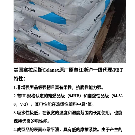
美国塞拉尼斯Celanex原厂原包江浙沪一级代理
/PBT
特性：
1.非增强型品级强韧且富有柔性，抗脆性能力强。
2.有UL规格认定的难燃品级（94HB）和自熄性品级（94-V-
0，V-2），其电性能在热塑性塑料中具*值。
3.吸水性极低，在很宽的温度和湿度范围内长期使用，也能
保持优良的电性能。
4.成型品的表面非常平滑，具有低的摩擦系数。由于产生的