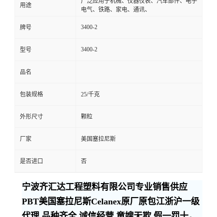
广泛应用于机械、仪器仪表、汽车部件、电子
用途
电气、铁路、家电、通讯、
3400-2
牌号
3400-2
型号
品名
包装规格
25/千克
外形尺寸
颗粒
厂家
美国塞拉尼斯
是否进口
否
宁波齐汇达工程塑料有限公司专业销售供应
PBT美国塞拉尼斯Celanex原厂原包江浙沪一级
代理,品种齐全,诚信经营,童嫂无欺,假一罚十，