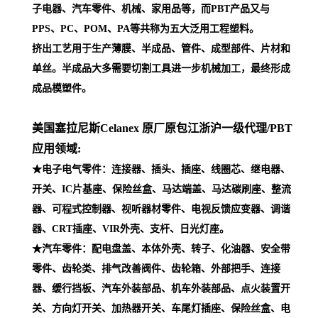
子电器、汽车零件、机械、家用品等，而PBT产品又与
PPS、PC、POM、PA等共称为五大泛用工程塑料。
挤出工艺用于生产薄膜、半成品、管件、成型部件、片材和
单丝。半成品大多需要切割工具进一步机械加工，最终形成
成品模塑件。
美国塞拉尼斯Celanex 原厂原包江浙沪一级代理
/PBT
应用领域:
★电子电气零件：连接器、插头、插座、线圈芯、继电器、
开关、IC片基座、保险丝盒、马达端盖、马达碳刷座、整流
器、可程式控制器、视听器材零件、电视反馈应变器、调谐
器、CRT插座、VIR外壳、支杆、日光灯座。
★汽车零件：配电盘盖、本体外壳、转子、化油器、安全带
零件、齿轮类、排气改善阀件、齿轮箱、外部把手、连接
器、缓行挡板、汽车外装部品、机车外装部品、点火装置开
关、方向灯开关、加热器开关、车尾灯插座、保险丝盒、电