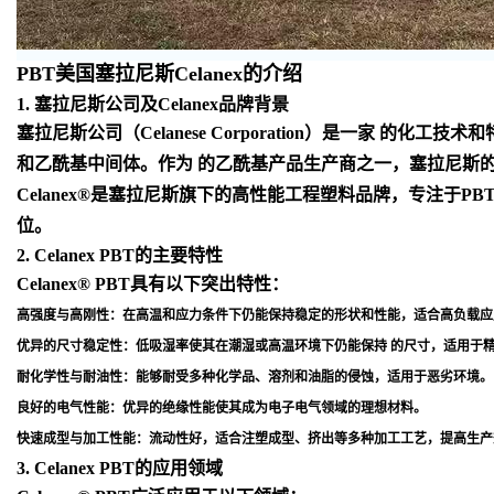
PBT美国塞拉尼斯Celanex的介绍
1. 塞拉尼斯公司及Celanex品牌背景
塞拉尼斯公司（Celanese Corporation）是一
和乙酰基中间体。作为 的乙酰基产品生产商之一，塞拉尼斯
Celanex®是塞拉尼斯旗下的高性能工程塑料品牌，专注于
位
。
2. Celanex PBT的主要特性
Celanex® PBT具有以下突出特性：
高强度与高刚性
：在高温和应力条件下仍能保持稳定的形状和性能，适合高负载应
优异的尺寸稳定性
：低吸湿率使其在潮湿或高温环境下仍能保持 的尺寸，适用于
耐化学性与耐油性
：能够耐受多种化学品、溶剂和油脂的侵蚀，适用于恶劣环境
。
良好的电气性能
：优异的绝缘性能使其成为电子电气领域的理想材料
。
快速成型与加工性能
：流动性好，适合注塑成型、挤出等多种加工工艺，提高生产
3. Celanex PBT的应用领域