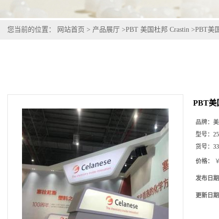
您当前的位置：
网站首页
>
产品展厅
>
PBT 美国杜邦 Crastin
>
PBT美国
PBT美国
品牌：
美
型号：
2
货号：
33
价格：
￥
发布日期
更新日期