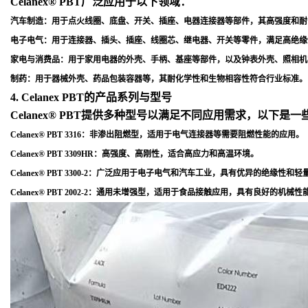
Celanex® PBT广泛应用于以下领域：
汽车制造
：用于点火线圈、底盘、开关、插座、电器连接器等部件，其高强度和耐
电子电气
：用于连接器、插头、插座、线圈芯、继电器、开关等零件，满足高绝缘
家电与消费品
：用于家用电器的外壳、手柄、基座等部件，以及钟表外壳、照相机
制药
：用于器械外壳、药品包装容器等，其耐化学性和生物相容性符合行业标准
。
4. Celanex PBT的产品系列与型号
Celanex® PBT提供多种型号以满足不同应用需求，以下是
Celanex® PBT 3316
：非渗出阻燃型，适用于电气连接器等需要阻燃性能的应用
。
Celanex® PBT 3309HR
：高强度、高刚性，适合高应力和高温环境
。
Celanex® PBT 3300-2
：广泛应用于电子电气和汽车工业，具有优异的绝缘性和轻
Celanex® PBT 2002-2
：通用未增强型，适用于食品接触应用，具有良好的机械性