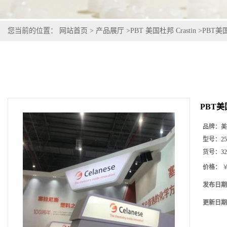
您当前的位置：
网站首页
>
产品展厅
>
PBT 美国杜邦 Crastin
>
PBT美国
PBT美国
品牌：
美
型号：
2
货号：
32
价格：
￥
发布日期
更新日期