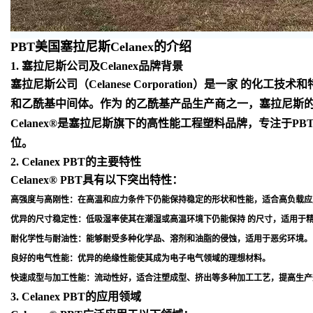
PBT美国塞拉尼斯Celanex的介绍
1. 塞拉尼斯公司及Celanex品牌背景
塞拉尼斯公司（Celanese Corporation）是一
和乙酰基中间体。作为 的乙酰基产品生产商之一，塞拉尼斯
Celanex®是塞拉尼斯旗下的高性能工程塑料品牌，专注于
位
。
2. Celanex PBT的主要特性
Celanex® PBT具有以下突出特性：
高强度与高刚性
：在高温和应力条件下仍能保持稳定的形状和性能，适合高负载应
优异的尺寸稳定性
：低吸湿率使其在潮湿或高温环境下仍能保持 的尺寸，适用于
耐化学性与耐油性
：能够耐受多种化学品、溶剂和油脂的侵蚀，适用于恶劣环境
。
良好的电气性能
：优异的绝缘性能使其成为电子电气领域的理想材料
。
快速成型与加工性能
：流动性好，适合注塑成型、挤出等多种加工工艺，提高生产
3. Celanex PBT的应用领域