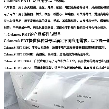
Celanex® PBT广泛应用于以下领域：
汽车制造
：用于点火线圈、底盘、开关、插座、电器连接器等部件，其高强度和耐
电子电气
：用于连接器、插头、插座、线圈芯、继电器、开关等零件，满足高绝缘
家电与消费品
：用于家用电器的外壳、手柄、基座等部件，以及钟表外壳、照相机
制药
：用于器械外壳、药品包装容器等，其耐化学性和生物相容性符合行业标准
。
4. Celanex PBT的产品系列与型号
Celanex® PBT提供多种型号以满足不同应用需求，以下是
Celanex® PBT 3316
：非渗出阻燃型，适用于电气连接器等需要阻燃性能的应用
。
Celanex® PBT 3309HR
：高强度、高刚性，适合高应力和高温环境
。
Celanex® PBT 3300-2
：广泛应用于电子电气和汽车工业，具有优异的绝缘性和轻
Celanex® PBT 2002-2
：通用未增强型，适用于食品接触应用，具有良好的机械性