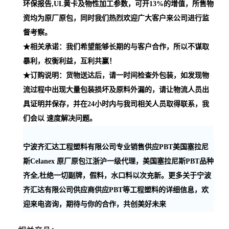
环保报告,UL黄卡及物性加工参数，可开13%的增值，所售物
资均为原厂原包，同时我们热烈欢迎广大客户来公司进行监
督考察。
★相关承诺：我们希望能够长期的与客户合作，所以不谋取
暴利，权衡利益，互利共赢！
★订购说明：货物送达后，请一时间检查外包装，如发现物
流过程中出现大量包装损坏及原料外漏的，请让物流人员出
具证明并保存，并在24小时内与我司相关人员取得联系，我
们会以 速度解决问题。
宁波齐汇达工程塑料有限公司专业销售供应PBT美国塞拉尼
斯Celanex 原厂原包江浙沪一级代理，美国塞拉尼斯PBT品种
齐全,杜绝一切副牌，假料，水口料以次充新。更多关于宁波
齐汇达有限公司供应商供应PBT等工程塑料的详细信息，欢
迎来电咨询，期待与你的合作，共创美好未来