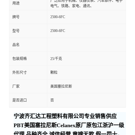
广泛应用于机械、仪器仪表、汽车部件、电子
用途
电气、铁路、家电、通讯、
2500-6FC
牌号
2500-6FC
型号
品名
包装规格
25/千克
外形尺寸
颗粒
厂家
美国塞拉尼斯
是否进口
否
宁波齐汇达工程塑料有限公司专业销售供应
PBT美国塞拉尼斯Celanex原厂原包江浙沪一级
代理,品种齐全,诚信经营,童嫂无欺,假一罚十，