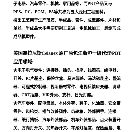
子电器、汽车零件、机械、家用品等，而PBT产品又与
PPS、PC、POM、PA等共称为五大泛用工程塑料。
挤出工艺用于生产薄膜、半成品、管件、成型部件、片材和
单丝。半成品大多需要切割工具进一步机械加工，最终形成
成品模塑件。
美国塞拉尼斯Celanex 原厂原包江浙沪一级代理
/PBT
应用领域:
★电子电气零件：连接器、插头、插座、线圈芯、继电器、
开关、IC片基座、保险丝盒、马达端盖、马达碳刷座、整流
器、可程式控制器、视听器材零件、电视反馈应变器、调谐
器、CRT插座、VIR外壳、支杆、日光灯座。
★汽车零件：配电盘盖、本体外壳、转子、化油器、安全带
零件、齿轮类、排气改善阀件、齿轮箱、外部把手、连接
器、缓行挡板、汽车外装部品、机车外装部品、点火装置开
关、方向灯开关、加热器开关、车尾灯插座、保险丝盒、电