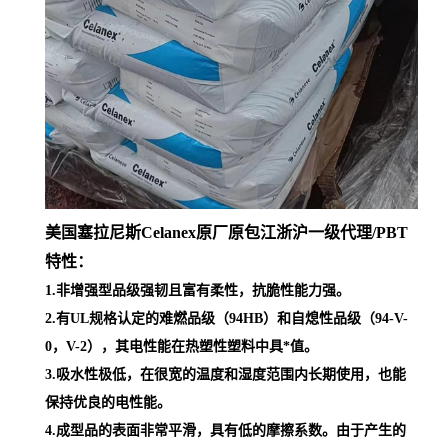
美国塞拉尼斯Celanex原厂原包江浙沪一级代理
/PBT
特性：
1.非增强型品级强韧且富有柔性，抗脆性能力强。
2.有UL规格认定的难燃品级（94HB）和自熄性品级（94-V-
0，V-2），其电性能在热塑性塑料中具*值。
3.吸水性极低，在很宽的温度和湿度范围内长期使用，也能
保持优良的电性能。
4.成型品的表面非常平滑，具有低的摩擦系数。由于产生的