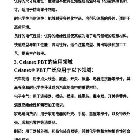
优异的尺寸稳定性
：低吸湿率使其在潮湿或高温环境下仍能保持 的尺
寸，适用于精密零件制造
。
耐化学性与耐油性
：能够耐受多种化学品、溶剂和油脂的侵蚀，适用于
恶劣环境
。
良好的电气性能
：优异的绝缘性能使其成为电子电气领域的理想材料
。
快速成型与加工性能
：流动性好，适合注塑成型、挤出等多种加工工
艺，提高生产效率
。
3. Celanex PBT的应用领域
Celanex® PBT广泛应用于以下领域：
汽车制造
：用于点火线圈、底盘、开关、插座、电器连接器等部件，其
高强度和耐化学性使其成为汽车制造中的重要材料
。
电子电气
：用于连接器、插头、插座、线圈芯、继电器、开关等零件，
满足高绝缘性和精密加工需求
。
家电与消费品
：用于家用电器的外壳、手柄、基座等部件，以及钟表外
壳、照相机零件等消费品
。
制药
：用于器械外壳、药品包装容器等，其耐化学性和生物相容性符合