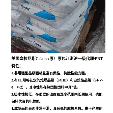
美国塞拉尼斯Celanex原厂原包江浙沪一级代理
/PBT
特性：
1.非增强型品级强韧且富有柔性，抗脆性能力强。
2.有UL规格认定的难燃品级（94HB）和自熄性品级（94-V-
0，V-2），其电性能在热塑性塑料中具*值。
3.吸水性极低，在很宽的温度和湿度范围内长期使用，也能
保持优良的电性能。
4.成型品的表面非常平滑，具有低的摩擦系数。由于产生的