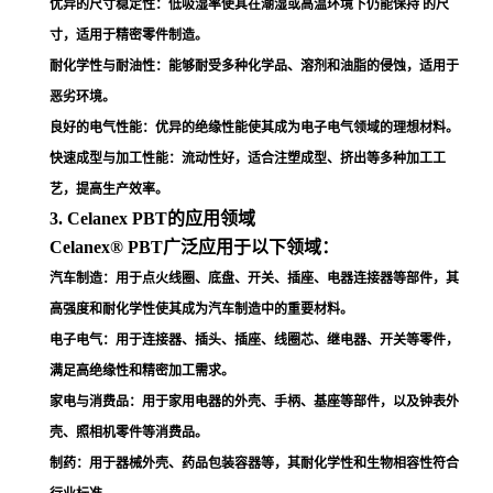
优异的尺寸稳定性
：低吸湿率使其在潮湿或高温环境下仍能保持 的尺
寸，适用于精密零件制造
。
耐化学性与耐油性
：能够耐受多种化学品、溶剂和油脂的侵蚀，适用于
恶劣环境
。
良好的电气性能
：优异的绝缘性能使其成为电子电气领域的理想材料
。
快速成型与加工性能
：流动性好，适合注塑成型、挤出等多种加工工
艺，提高生产效率
。
3. Celanex PBT的应用领域
Celanex® PBT广泛应用于以下领域：
汽车制造
：用于点火线圈、底盘、开关、插座、电器连接器等部件，其
高强度和耐化学性使其成为汽车制造中的重要材料
。
电子电气
：用于连接器、插头、插座、线圈芯、继电器、开关等零件，
满足高绝缘性和精密加工需求
。
家电与消费品
：用于家用电器的外壳、手柄、基座等部件，以及钟表外
壳、照相机零件等消费品
。
制药
：用于器械外壳、药品包装容器等，其耐化学性和生物相容性符合