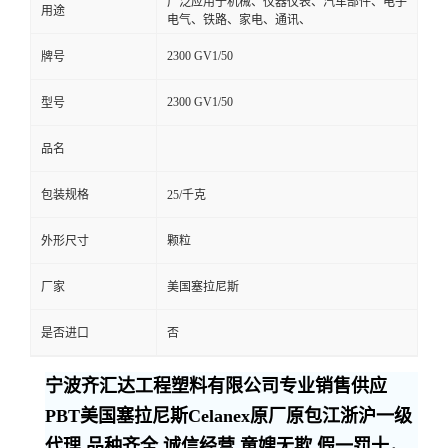
广泛应用于机械、仪器仪表、汽车部件、电子
用途
电气、铁路、家电、通讯、
2300 GV1/50
牌号
2300 GV1/50
型号
品名
包装规格
25/千克
外形尺寸
颗粒
厂家
美国塞拉尼斯
是否进口
否
宁波齐汇达工程塑料有限公司专业销售供应
PBT美国塞拉尼斯Celanex原厂原包江浙沪一级
代理,品种齐全,诚信经营,童嫂无欺,假一罚十，