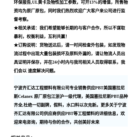
环保报告,UL黄卡及物性加工参数，可开13%的增值，所售物
资均为原厂原包，同时我们热烈欢迎广大客户来公司进行监
督考察。
★相关承诺：我们希望能够长期的与客户合作，所以不谋取
暴利，权衡利益，互利共赢！
★订购说明：货物送达后，请一时间检查外包装，如发现物
流过程中出现大量包装损坏及原料外漏的，请让物流人员出
具证明并保存，并在24小时内与我司相关人员取得联系，我
们会以 速度解决问题。
宁波齐汇达工程塑料有限公司专业销售供应PBT美国塞拉尼
斯Celanex 原厂原包江浙沪一级代理，美国塞拉尼斯PBT品种
齐全,杜绝一切副牌，假料，水口料以次充新。更多关于宁波
齐汇达有限公司供应商供应PBT等工程塑料的详细信息，欢
迎来电咨询，期待与你的合作，共创美好未来