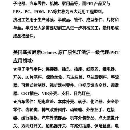
子电器、汽车零件、机械、家用品等，而PBT产品又与
PPS、PC、POM、PA等共称为五大泛用工程塑料。
挤出工艺用于生产薄膜、半成品、管件、成型部件、片材和
单丝。半成品大多需要切割工具进一步机械加工，最终形成
成品模塑件。
美国塞拉尼斯Celanex 原厂原包江浙沪一级代理
/PBT
应用领域:
★电子电气零件：连接器、插头、插座、线圈芯、继电器、
开关、IC片基座、保险丝盒、马达端盖、马达碳刷座、整流
器、可程式控制器、视听器材零件、电视反馈应变器、调谐
器、CRT插座、VIR外壳、支杆、日光灯座。
★汽车零件：配电盘盖、本体外壳、转子、化油器、安全带
零件、齿轮类、排气改善阀件、齿轮箱、外部把手、连接
器、缓行挡板、汽车外装部品、机车外装部品、点火装置开
关、方向灯开关、加热器开关、车尾灯插座、保险丝盒、电