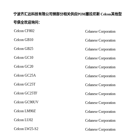
宁波齐汇达科技有限公司销
部分相关供应POM塞拉尼斯 Celcon其他型
号俱全欢迎询问
：
Celcon CF802
Celanese Corporation
Celcon GB10
Celanese Corporation
Celcon GB25
Celanese Corporation
Celcon GC10
Celanese Corporation
Celcon GC20
Celanese Corporation
Celcon GC25A
Celanese Corporation
Celcon GC25T
Celanese Corporation
Celcon GC25TF
Celanese Corporation
Celcon GC90UV
Celanese Corporation
Celcon LM90Z
Celanese Corporation
Celcon LU02
Celanese Corporation
Celcon LW25-S2
Celanese Corporation