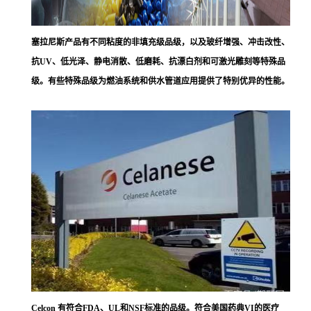
塞拉尼斯
产品有不同粘度的非填充级品级，以及玻纤增强、冲击改性、
抗UV、低光泽、静电消散、低磨耗、抗漂白剂和可激光雕刻等特殊品
级。有些特殊品级为燃油系统和供水管道应用提供了特别优异的性能。
Celcon 有符合FDA、UL和NSF标准的品级。符合美国药典VI的医疗