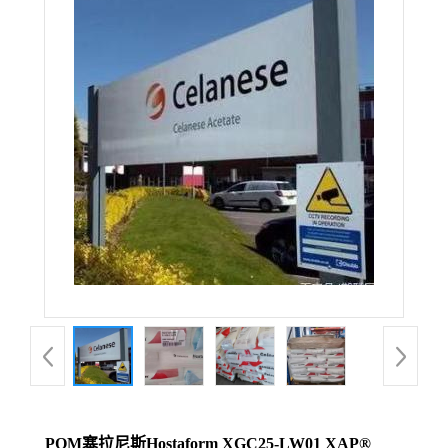
POM塞拉尼斯Hostaform XGC25-LW01 XAP®