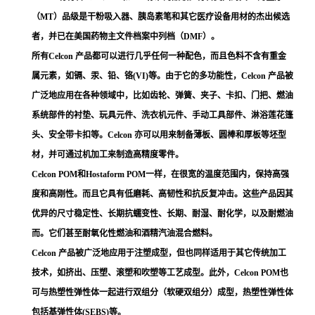
（MT）品级是干粉吸入器、胰岛素笔和其它医疗设备用材的杰出候选
者，并已在美国药物主文件档案中列档（DMF）。
所有Celcon 产品都可以进行几乎任何一种配色，而且色料不含有重金
属元素，如镉、汞、铅、铬(VI)等。由于它的多功能性，Celcon 产品被
广泛地应用在各种领域中，比如齿轮、弹簧、夹子、卡扣、门把、燃油
系统部件的衬垫、玩具元件、洗衣机元件、手动工具部件、淋浴莲花篷
头、安全带卡扣等。Celcon 亦可以用来制备薄板、圆棒和厚板等坯型
材，并可通过机加工来制造高精度零件。
Celcon POM和Hostaform POM一样，在很宽的温度范围内，保持高强
度和高刚性。而且它具有低磨耗、高韧性和抗反复冲击。这些产品因其
优异的尺寸稳定性、长期抗蠕变性、长期、耐湿、耐化学，以及耐燃油
而。它们甚至耐氧化性燃油和酒精汽油混合燃料。
Celcon 产品被广泛地应用于注塑成型，但也同样适用于其它传统加工
技术，如挤出、压塑、滚塑和吹塑等工艺成型。此外，Celcon POM也
可与热塑性弹性体一起进行双组分（软硬双组分）成型，热塑性弹性体
包括基弹性体(SEBS)等。