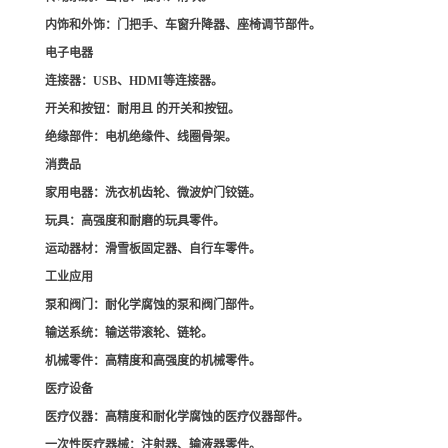
内饰和外饰
：门把手、车窗升降器、座椅调节部件。
电子电器
连接器
：USB、HDMI等连接器。
开关和按钮
：耐用且 的开关和按钮。
绝缘部件
：电机绝缘件、线圈骨架。
消费品
家用电器
：洗衣机齿轮、微波炉门铰链。
玩具
：高强度和耐磨的玩具零件。
运动器材
：滑雪板固定器、自行车零件。
工业应用
泵和阀门
：耐化学腐蚀的泵和阀门部件。
输送系统
：输送带滚轮、链轮。
机械零件
：高精度和高强度的机械零件。
医疗设备
医疗仪器
：高精度和耐化学腐蚀的医疗仪器部件。
一次性医疗器械
：注射器、输液器零件。