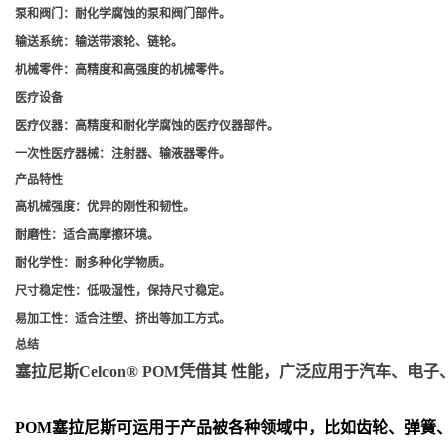
泵和阀门
：耐化学腐蚀的泵和阀门部件。
输送系统
：输送带滚轮、链轮。
机械零件
：高精度和高强度的机械零件。
医疗设备
医疗仪器
：高精度和耐化学腐蚀的医疗仪器部件。
一次性医疗器械
：注射器、输液器零件。
产品特性
高机械强度
：优异的刚性和韧性。
耐磨性
：适合高摩擦环境。
耐化学性
：耐多种化学物质。
尺寸稳定性
：低吸湿性，保持尺寸稳定。
易加工性
：适合注塑、挤出等加工方式。
总结
塞拉尼斯Celcon® POM凭借其 性能，广泛应用于汽车
POM
塞拉尼斯可运用于产品被各种领域中，比如齿轮、弹簧