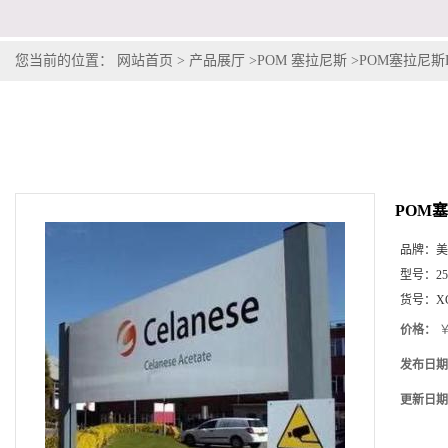
您当前的位置：
网站首页
>
产品展厅
>
POM 塞拉尼斯
>
POM塞拉尼斯Hos
POM塞拉
品牌：
美
型号：
2
货号：
X
价格：
￥
发布日期
更新日期