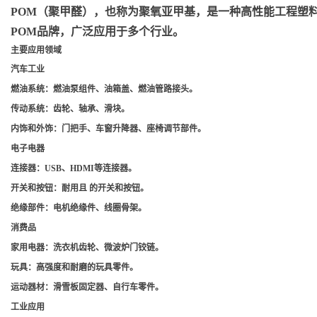
POM（聚甲醛）
，也称为聚氧亚甲基，是一种高性能工程塑料，
POM品牌，广泛应用于多个行业。
主要应用领域
汽车工业
燃油系统
：燃油泵组件、油箱盖、燃油管路接头。
传动系统
：齿轮、轴承、滑块。
内饰和外饰
：门把手、车窗升降器、座椅调节部件。
电子电器
连接器
：USB、HDMI等连接器。
开关和按钮
：耐用且 的开关和按钮。
绝缘部件
：电机绝缘件、线圈骨架。
消费品
家用电器
：洗衣机齿轮、微波炉门铰链。
玩具
：高强度和耐磨的玩具零件。
运动器材
：滑雪板固定器、自行车零件。
工业应用