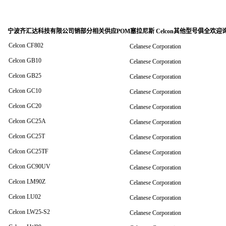
宁波齐汇达科技有限公司销
部分相关供应POM塞拉尼斯 Celcon其他型号俱全欢迎
Celcon CF802
Celanese Corporation
Celcon GB10
Celanese Corporation
Celcon GB25
Celanese Corporation
Celcon GC10
Celanese Corporation
Celcon GC20
Celanese Corporation
Celcon GC25A
Celanese Corporation
Celcon GC25T
Celanese Corporation
Celcon GC25TF
Celanese Corporation
Celcon GC90UV
Celanese Corporation
Celcon LM90Z
Celanese Corporation
Celcon LU02
Celanese Corporation
Celcon LW25-S2
Celanese Corporation