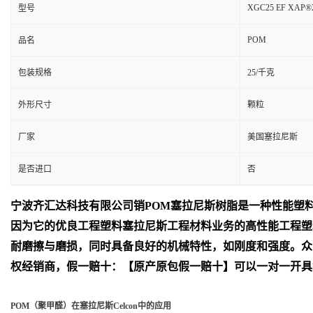
XGC25 EF XAP®
型号
POM
品名
包装规格
25/千克
外形尺寸
颗粒
厂家
美国塞拉尼斯
是否进口
否
宁波齐汇达
科技有限公司销
POM
塞拉尼斯树脂是一种性能塑
因为它的优良工程塑料塞拉尼斯工程材料业务的高性能工程塑
耐磨擦与磨损，同时具备良好的机械特性，如刚度和强度。众
权经销商，假一赔十：【原产原包假一赔十】可以一对一开具
POM（聚甲醛）在塞拉尼斯Celcon中的应用