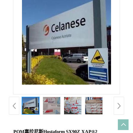
POM塞拉尼斯Hostaform SX90Z XAP®2