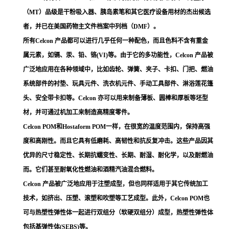
（MT）品级是干粉吸入器、胰岛素笔和其它医疗设备用材的杰出候选
者，并已在美国药物主文件档案中列档（DMF）。
所有Celcon 产品都可以进行几乎任何一种配色，而且色料不含有重金
属元素，如镉、汞、铅、铬(VI)等。由于它的多功能性，Celcon 产品被
广泛地应用在各种领域中，比如齿轮、弹簧、夹子、卡扣、门把、燃油
系统部件的衬垫、玩具元件、洗衣机元件、手动工具部件、淋浴莲花篷
头、安全带卡扣等。Celcon 亦可以用来制备薄板、圆棒和厚板等坯型
材，并可通过机加工来制造高精度零件。
Celcon POM和Hostaform POM一样，在很宽的温度范围内，保持高强
度和高刚性。而且它具有低磨耗、高韧性和抗反复冲击。这些产品因其
优异的尺寸稳定性、长期抗蠕变性、长期、耐湿、耐化学，以及耐燃油
而。它们甚至耐氧化性燃油和酒精汽油混合燃料。
Celcon 产品被广泛地应用于注塑成型，但也同样适用于其它传统加工
技术，如挤出、压塑、滚塑和吹塑等工艺成型。此外，Celcon POM也
可与热塑性弹性体一起进行双组分（软硬双组分）成型，热塑性弹性体
包括基弹性体(SEBS)等。