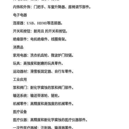
内饰和外饰
：门把手、车窗升降器、座椅调节部件。
电子电器
连接器
：USB、HDMI等连接器。
开关和按钮
：耐用且 的开关和按钮。
绝缘部件
：电机绝缘件、线圈骨架。
消费品
家用电器
：洗衣机齿轮、微波炉门铰链。
玩具
：高强度和耐磨的玩具零件。
运动器材
：滑雪板固定器、自行车零件。
工业应用
泵和阀门
：耐化学腐蚀的泵和阀门部件。
输送系统
：输送带滚轮、链轮。
机械零件
：高精度和高强度的机械零件。
医疗设备
医疗仪器
：高精度和耐化学腐蚀的医疗仪器部件。
一次性医疗器械
：注射器、输液器零件。