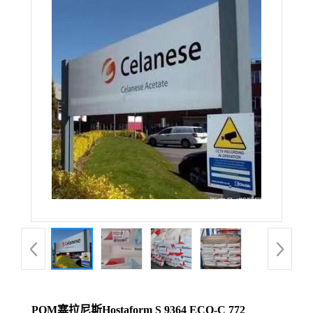
POM塞拉尼斯Hostaform S 9364 ECO-C 772