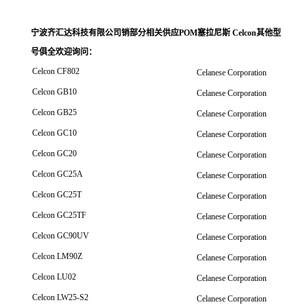
宁波齐汇达科技有限公司销
部分相关供应POM塞拉尼斯 Celcon其他型
号俱全欢迎询问
：
Celcon CF802
Celanese Corporation
Celcon GB10
Celanese Corporation
Celcon GB25
Celanese Corporation
Celcon GC10
Celanese Corporation
Celcon GC20
Celanese Corporation
Celcon GC25A
Celanese Corporation
Celcon GC25T
Celanese Corporation
Celcon GC25TF
Celanese Corporation
Celcon GC90UV
Celanese Corporation
Celcon LM90Z
Celanese Corporation
Celcon LU02
Celanese Corporation
Celcon LW25-S2
Celanese Corporation