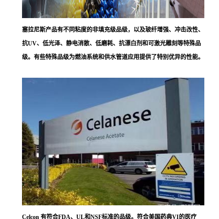
塞拉尼斯
产品有不同粘度的非填充级品级，以及玻纤增强、冲击改性、
抗UV、低光泽、静电消散、低磨耗、抗漂白剂和可激光雕刻等特殊品
级。有些特殊品级为燃油系统和供水管道应用提供了特别优异的性能。
Celcon 有符合FDA、UL和NSF标准的品级。符合美国药典VI的医疗