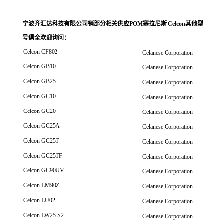
宁波齐汇达科技有限公司销
部分相关供应POM塞拉尼斯 Celcon其他型
号俱全欢迎询问
：
Celcon CF802
Celanese Corporation
Celcon GB10
Celanese Corporation
Celcon GB25
Celanese Corporation
Celcon GC10
Celanese Corporation
Celcon GC20
Celanese Corporation
Celcon GC25A
Celanese Corporation
Celcon GC25T
Celanese Corporation
Celcon GC25TF
Celanese Corporation
Celcon GC90UV
Celanese Corporation
Celcon LM90Z
Celanese Corporation
Celcon LU02
Celanese Corporation
Celcon LW25-S2
Celanese Corporation