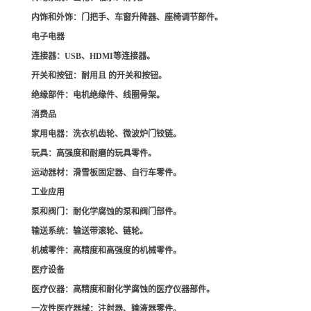
内饰和外饰
：门把手、车窗升降器、座椅调节部件。
电子电器
连接器
：USB、HDMI等连接器。
开关和按钮
：耐用且 的开关和按钮。
绝缘部件
：电机绝缘件、线圈骨架。
消费品
家用电器
：洗衣机齿轮、微波炉门铰链。
玩具
：高强度和耐磨的玩具零件。
运动器材
：滑雪板固定器、自行车零件。
工业应用
泵和阀门
：耐化学腐蚀的泵和阀门部件。
输送系统
：输送带滚轮、链轮。
机械零件
：高精度和高强度的机械零件。
医疗设备
医疗仪器
：高精度和耐化学腐蚀的医疗仪器部件。
一次性医疗器械
：注射器、输液器零件。