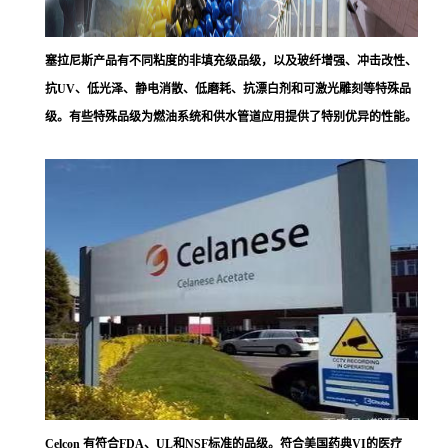
塞拉尼斯
产品有不同粘度的非填充级品级，以及玻纤增强、冲击改性、
抗UV、低光泽、静电消散、低磨耗、抗漂白剂和可激光雕刻等特殊品
级。有些特殊品级为燃油系统和供水管道应用提供了特别优异的性能。
Celcon 有符合FDA、UL和NSF标准的品级。符合美国药典VI的医疗