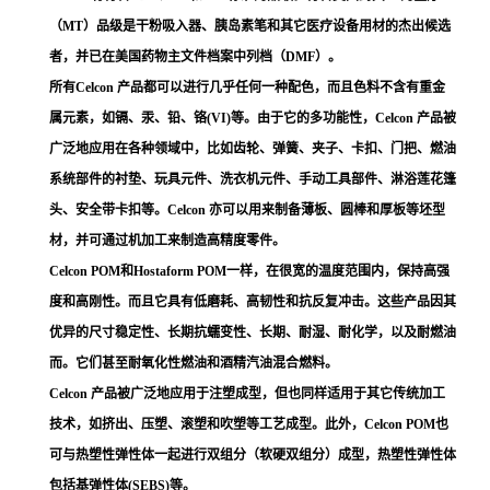
（MT）品级是干粉吸入器、胰岛素笔和其它医疗设备用材的杰出候选
者，并已在美国药物主文件档案中列档（DMF）。
所有Celcon 产品都可以进行几乎任何一种配色，而且色料不含有重金
属元素，如镉、汞、铅、铬(VI)等。由于它的多功能性，Celcon 产品被
广泛地应用在各种领域中，比如齿轮、弹簧、夹子、卡扣、门把、燃油
系统部件的衬垫、玩具元件、洗衣机元件、手动工具部件、淋浴莲花篷
头、安全带卡扣等。Celcon 亦可以用来制备薄板、圆棒和厚板等坯型
材，并可通过机加工来制造高精度零件。
Celcon POM和Hostaform POM一样，在很宽的温度范围内，保持高强
度和高刚性。而且它具有低磨耗、高韧性和抗反复冲击。这些产品因其
优异的尺寸稳定性、长期抗蠕变性、长期、耐湿、耐化学，以及耐燃油
而。它们甚至耐氧化性燃油和酒精汽油混合燃料。
Celcon 产品被广泛地应用于注塑成型，但也同样适用于其它传统加工
技术，如挤出、压塑、滚塑和吹塑等工艺成型。此外，Celcon POM也
可与热塑性弹性体一起进行双组分（软硬双组分）成型，热塑性弹性体
包括基弹性体(SEBS)等。