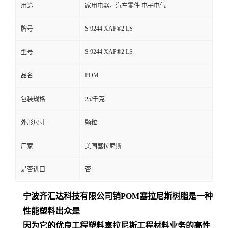
用途
家用电器，汽车零件 电子电气
S 9244 XAP®2 LS
牌号
S 9244 XAP®2 LS
型号
POM
品名
包装规格
25/千克
外形尺寸
颗粒
厂家
美国塞拉尼斯
是否进口
否
宁波齐汇达
科技有限公司销
POM
塞拉尼斯树脂是一种
性能塑料出众是
因为它的优良工程塑料塞拉尼斯工程材料业务的高性