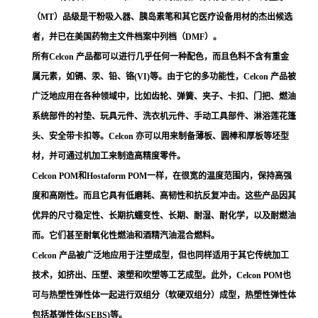
（MT）品级是干粉吸入器、胰岛素笔和其它医疗设备用材的杰出候选
者，并已在美国药物主文件档案中列档（DMF）。
所有Celcon 产品都可以进行几乎任何一种配色，而且色料不含有重金
属元素，如镉、汞、铅、铬(VI)等。由于它的多功能性，Celcon 产品被
广泛地应用在各种领域中，比如齿轮、弹簧、夹子、卡扣、门把、燃油
系统部件的衬垫、玩具元件、洗衣机元件、手动工具部件、淋浴莲花篷
头、安全带卡扣等。Celcon 亦可以用来制备薄板、圆棒和厚板等坯型
材，并可通过机加工来制造高精度零件。
Celcon POM和Hostaform POM一样，在很宽的温度范围内，保持高强
度和高刚性。而且它具有低磨耗、高韧性和抗反复冲击。这些产品因其
优异的尺寸稳定性、长期抗蠕变性、长期、耐湿、耐化学，以及耐燃油
而。它们甚至耐氧化性燃油和酒精汽油混合燃料。
Celcon 产品被广泛地应用于注塑成型，但也同样适用于其它传统加工
技术，如挤出、压塑、滚塑和吹塑等工艺成型。此外，Celcon POM也
可与热塑性弹性体一起进行双组分（软硬双组分）成型，热塑性弹性体
包括基弹性体(SEBS)等。