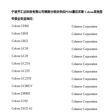
宁波齐汇达科技有限公司销
部分相关供应POM塞拉尼斯 Celcon其他型
号俱全欢迎询问
：
Celcon CF802
Celanese Corporation
Celcon GB10
Celanese Corporation
Celcon GB25
Celanese Corporation
Celcon GC10
Celanese Corporation
Celcon GC20
Celanese Corporation
Celcon GC25A
Celanese Corporation
Celcon GC25T
Celanese Corporation
Celcon GC25TF
Celanese Corporation
Celcon GC90UV
Celanese Corporation
Celcon LM90Z
Celanese Corporation
Celcon LU02
Celanese Corporation
Celcon LW25-S2
Celanese Corporation