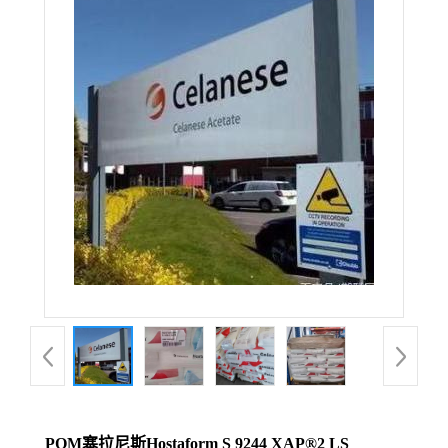
POM塞拉尼斯Hostaform S 9244 XAP®2 LS