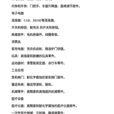
内饰和外饰
：门把手、车窗升降器、座椅调节部件。
电子电器
连接器
：USB、HDMI等连接器。
开关和按钮
：耐用且 的开关和按钮。
绝缘部件
：电机绝缘件、线圈骨架。
消费品
家用电器
：洗衣机齿轮、微波炉门铰链。
玩具
：高强度和耐磨的玩具零件。
运动器材
：滑雪板固定器、自行车零件。
工业应用
泵和阀门
：耐化学腐蚀的泵和阀门部件。
输送系统
：输送带滚轮、链轮。
机械零件
：高精度和高强度的机械零件。
医疗设备
医疗仪器
：高精度和耐化学腐蚀的医疗仪器部件。
一次性医疗器械
：注射器、输液器零件。