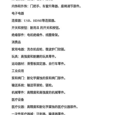
内饰和外饰
：门把手、车窗升降器、座椅调节部件。
电子电器
连接器
：USB、HDMI等连接器。
开关和按钮
：耐用且 的开关和按钮。
绝缘部件
：电机绝缘件、线圈骨架。
消费品
家用电器
：洗衣机齿轮、微波炉门铰链。
玩具
：高强度和耐磨的玩具零件。
运动器材
：滑雪板固定器、自行车零件。
工业应用
泵和阀门
：耐化学腐蚀的泵和阀门部件。
输送系统
：输送带滚轮、链轮。
机械零件
：高精度和高强度的机械零件。
医疗设备
医疗仪器
：高精度和耐化学腐蚀的医疗仪器部件。
一次性医疗器械
：注射器、输液器零件。