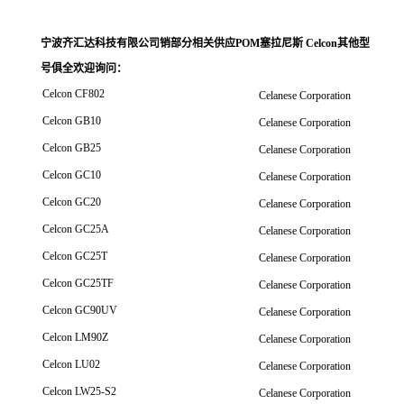
宁波齐汇达科技有限公司销
部分相关供应POM塞拉尼斯 Celcon其他型
号俱全欢迎询问
：
Celcon CF802
Celanese Corporation
Celcon GB10
Celanese Corporation
Celcon GB25
Celanese Corporation
Celcon GC10
Celanese Corporation
Celcon GC20
Celanese Corporation
Celcon GC25A
Celanese Corporation
Celcon GC25T
Celanese Corporation
Celcon GC25TF
Celanese Corporation
Celcon GC90UV
Celanese Corporation
Celcon LM90Z
Celanese Corporation
Celcon LU02
Celanese Corporation
Celcon LW25-S2
Celanese Corporation