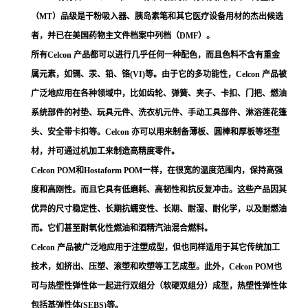
（MT）品级是干粉吸入器、胰岛素笔和其它医疗设备用材的杰出候选
者，并已在美国药物主文件档案中列档（DMF）。
所有Celcon 产品都可以进行几乎任何一种配色，而且色料不含有重金
属元素，如镉、汞、铅、铬(VI)等。由于它的多功能性，Celcon 产品被
广泛地应用在各种领域中，比如齿轮、弹簧、夹子、卡扣、门把、燃油
系统部件的衬垫、玩具元件、洗衣机元件、手动工具部件、淋浴莲花篷
头、安全带卡扣等。Celcon 亦可以用来制备薄板、圆棒和厚板等坯型
材，并可通过机加工来制造高精度零件。
Celcon POM和Hostaform POM一样，在很宽的温度范围内，保持高强
度和高刚性。而且它具有低磨耗、高韧性和抗反复冲击。这些产品因其
优异的尺寸稳定性、长期抗蠕变性、长期、耐湿、耐化学，以及耐燃油
而。它们甚至耐氧化性燃油和酒精汽油混合燃料。
Celcon 产品被广泛地应用于注塑成型，但也同样适用于其它传统加工
技术，如挤出、压塑、滚塑和吹塑等工艺成型。此外，Celcon POM也
可与热塑性弹性体一起进行双组分（软硬双组分）成型，热塑性弹性体
包括基弹性体(SEBS)等。