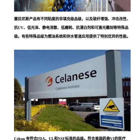
塞拉尼斯
产品有不同粘度的非填充级品级，以及玻纤增强、冲击改性、
抗UV、低光泽、静电消散、低磨耗、抗漂白剂和可激光雕刻等特殊品
级。有些特殊品级为燃油系统和供水管道应用提供了特别优异的性能。
Celcon 有符合FDA、UL和NSF标准的品级。符合美国药典VI的医疗