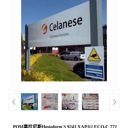
POM塞拉尼斯Hostaform S 9243 XAP®2 ECO-C 772