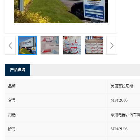
产品详请
品牌
美国塞拉尼斯
MT®2U06
货号
用途
家用电器，汽车零
MT®2U06
牌号