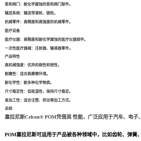
泵和阀门
：耐化学腐蚀的泵和阀门部件。
输送系统
：输送带滚轮、链轮。
机械零件
：高精度和高强度的机械零件。
医疗设备
医疗仪器
：高精度和耐化学腐蚀的医疗仪器部件。
一次性医疗器械
：注射器、输液器零件。
产品特性
高机械强度
：优异的刚性和韧性。
耐磨性
：适合高摩擦环境。
耐化学性
：耐多种化学物质。
尺寸稳定性
：低吸湿性，保持尺寸稳定。
易加工性
：适合注塑、挤出等加工方式。
总结
塞拉尼斯Celcon® POM凭借其 性能，广泛应用于汽车
POM
塞拉尼斯可运用于产品被各种领域中，比如齿轮、弹簧