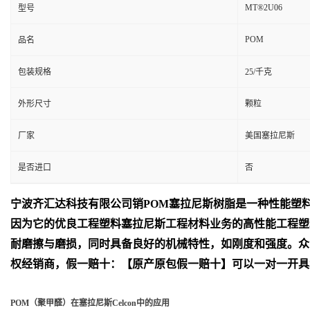
MT®2U06
型号
POM
品名
包装规格
25/千克
外形尺寸
颗粒
厂家
美国塞拉尼斯
是否进口
否
宁波齐汇达
科技有限公司销
POM
塞拉尼斯树脂是一种性能塑
因为它的优良工程塑料塞拉尼斯工程材料业务的高性能工程塑
耐磨擦与磨损，同时具备良好的机械特性，如刚度和强度。众
权经销商，假一赔十：【原产原包假一赔十】可以一对一开具
POM（聚甲醛）在塞拉尼斯Celcon中的应用