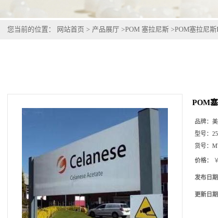
您当前的位置：
网站首页
>
产品展厅
>
POM 塞拉尼斯
>
POM塞拉尼斯Hos
POM塞拉
品牌：
美
型号：
2
货号：
M
价格：
￥
发布日期
更新日期