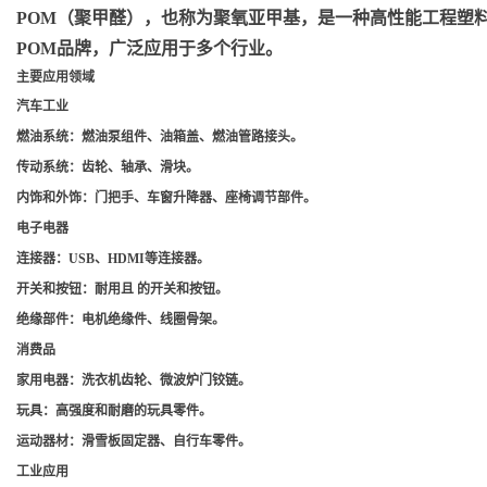
POM（聚甲醛）
，也称为聚氧亚甲基，是一种高性能工程塑料，
POM品牌，广泛应用于多个行业。
主要应用领域
汽车工业
燃油系统
：燃油泵组件、油箱盖、燃油管路接头。
传动系统
：齿轮、轴承、滑块。
内饰和外饰
：门把手、车窗升降器、座椅调节部件。
电子电器
连接器
：USB、HDMI等连接器。
开关和按钮
：耐用且 的开关和按钮。
绝缘部件
：电机绝缘件、线圈骨架。
消费品
家用电器
：洗衣机齿轮、微波炉门铰链。
玩具
：高强度和耐磨的玩具零件。
运动器材
：滑雪板固定器、自行车零件。
工业应用