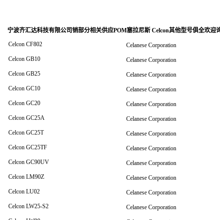
宁波齐汇达科技有限公司销
部分相关供应POM塞拉尼斯 Celcon其他型号俱全欢迎
Celcon CF802
Celanese Corporation
Celcon GB10
Celanese Corporation
Celcon GB25
Celanese Corporation
Celcon GC10
Celanese Corporation
Celcon GC20
Celanese Corporation
Celcon GC25A
Celanese Corporation
Celcon GC25T
Celanese Corporation
Celcon GC25TF
Celanese Corporation
Celcon GC90UV
Celanese Corporation
Celcon LM90Z
Celanese Corporation
Celcon LU02
Celanese Corporation
Celcon LW25-S2
Celanese Corporation