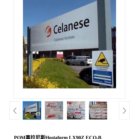
POM塞拉尼斯Hostaform LX90Z ECO-B