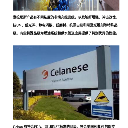
塞拉尼斯
产品有不同粘度的非填充级品级，以及玻纤增强、冲击改性、
抗UV、低光泽、静电消散、低磨耗、抗漂白剂和可激光雕刻等特殊品
级。有些特殊品级为燃油系统和供水管道应用提供了特别优异的性能。
Celcon 有符合FDA、UL和NSF标准的品级。符合美国药典VI的医疗