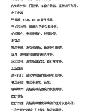
内饰和外饰
：门把手、车窗升降器、座椅调节部件。
电子电器
连接器
：USB、HDMI等连接器。
开关和按钮
：耐用且 的开关和按钮。
绝缘部件
：电机绝缘件、线圈骨架。
消费品
家用电器
：洗衣机齿轮、微波炉门铰链。
玩具
：高强度和耐磨的玩具零件。
运动器材
：滑雪板固定器、自行车零件。
工业应用
泵和阀门
：耐化学腐蚀的泵和阀门部件。
输送系统
：输送带滚轮、链轮。
机械零件
：高精度和高强度的机械零件。
医疗设备
医疗仪器
：高精度和耐化学腐蚀的医疗仪器部件。
一次性医疗器械
：注射器、输液器零件。