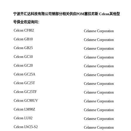
宁波齐汇达科技有限公司销
部分相关供应POM塞拉尼斯 Celcon其他型
号俱全欢迎询问
：
Celcon CF802
Celanese Corporation
Celcon GB10
Celanese Corporation
Celcon GB25
Celanese Corporation
Celcon GC10
Celanese Corporation
Celcon GC20
Celanese Corporation
Celcon GC25A
Celanese Corporation
Celcon GC25T
Celanese Corporation
Celcon GC25TF
Celanese Corporation
Celcon GC90UV
Celanese Corporation
Celcon LM90Z
Celanese Corporation
Celcon LU02
Celanese Corporation
Celcon LW25-S2
Celanese Corporation