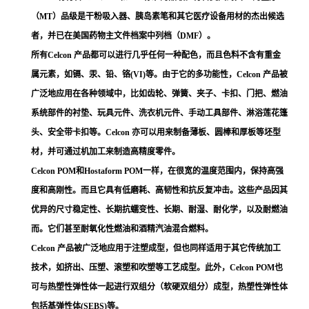
（MT）品级是干粉吸入器、胰岛素笔和其它医疗设备用材的杰出候选
者，并已在美国药物主文件档案中列档（DMF）。
所有Celcon 产品都可以进行几乎任何一种配色，而且色料不含有重金
属元素，如镉、汞、铅、铬(VI)等。由于它的多功能性，Celcon 产品被
广泛地应用在各种领域中，比如齿轮、弹簧、夹子、卡扣、门把、燃油
系统部件的衬垫、玩具元件、洗衣机元件、手动工具部件、淋浴莲花篷
头、安全带卡扣等。Celcon 亦可以用来制备薄板、圆棒和厚板等坯型
材，并可通过机加工来制造高精度零件。
Celcon POM和Hostaform POM一样，在很宽的温度范围内，保持高强
度和高刚性。而且它具有低磨耗、高韧性和抗反复冲击。这些产品因其
优异的尺寸稳定性、长期抗蠕变性、长期、耐湿、耐化学，以及耐燃油
而。它们甚至耐氧化性燃油和酒精汽油混合燃料。
Celcon 产品被广泛地应用于注塑成型，但也同样适用于其它传统加工
技术，如挤出、压塑、滚塑和吹塑等工艺成型。此外，Celcon POM也
可与热塑性弹性体一起进行双组分（软硬双组分）成型，热塑性弹性体
包括基弹性体(SEBS)等。