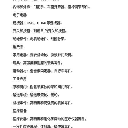
内饰和外饰
：门把手、车窗升降器、座椅调节部件。
电子电器
连接器
：USB、HDMI等连接器。
开关和按钮
：耐用且 的开关和按钮。
绝缘部件
：电机绝缘件、线圈骨架。
消费品
家用电器
：洗衣机齿轮、微波炉门铰链。
玩具
：高强度和耐磨的玩具零件。
运动器材
：滑雪板固定器、自行车零件。
工业应用
泵和阀门
：耐化学腐蚀的泵和阀门部件。
输送系统
：输送带滚轮、链轮。
机械零件
：高精度和高强度的机械零件。
医疗设备
医疗仪器
：高精度和耐化学腐蚀的医疗仪器部件。
一次性医疗器械
：注射器、输液器零件。