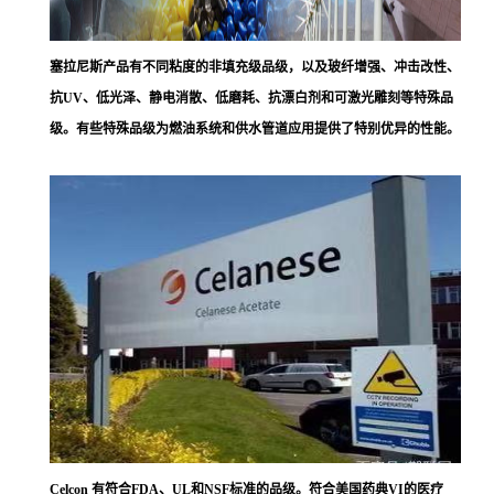
塞拉尼斯
产品有不同粘度的非填充级品级，以及玻纤增强、冲击改性、
抗UV、低光泽、静电消散、低磨耗、抗漂白剂和可激光雕刻等特殊品
级。有些特殊品级为燃油系统和供水管道应用提供了特别优异的性能。
Celcon 有符合FDA、UL和NSF标准的品级。符合美国药典VI的医疗