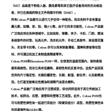
（MT）品级是干粉吸入器、胰岛素笔和其它医疗设备用材的杰出候选
者，并已在美国药物主文件档案中列档（DMF）。
所有Celcon 产品都可以进行几乎任何一种配色，而且色料不含有重金
属元素，如镉、汞、铅、铬(VI)等。由于它的多功能性，Celcon 产品被
广泛地应用在各种领域中，比如齿轮、弹簧、夹子、卡扣、门把、燃油
系统部件的衬垫、玩具元件、洗衣机元件、手动工具部件、淋浴莲花篷
头、安全带卡扣等。Celcon 亦可以用来制备薄板、圆棒和厚板等坯型
材，并可通过机加工来制造高精度零件。
Celcon POM和Hostaform POM一样，在很宽的温度范围内，保持高强
度和高刚性。而且它具有低磨耗、高韧性和抗反复冲击。这些产品因其
优异的尺寸稳定性、长期抗蠕变性、长期、耐湿、耐化学，以及耐燃油
而。它们甚至耐氧化性燃油和酒精汽油混合燃料。
Celcon 产品被广泛地应用于注塑成型，但也同样适用于其它传统加工
技术，如挤出、压塑、滚塑和吹塑等工艺成型。此外，Celcon POM也
可与热塑性弹性体一起进行双组分（软硬双组分）成型，热塑性弹性体
包括基弹性体(SEBS)等。