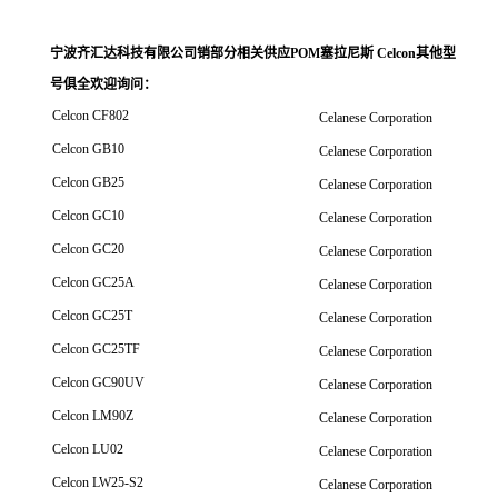
宁波齐汇达科技有限公司销
部分相关供应POM塞拉尼斯 Celcon其他型
号俱全欢迎询问
：
Celcon CF802
Celanese Corporation
Celcon GB10
Celanese Corporation
Celcon GB25
Celanese Corporation
Celcon GC10
Celanese Corporation
Celcon GC20
Celanese Corporation
Celcon GC25A
Celanese Corporation
Celcon GC25T
Celanese Corporation
Celcon GC25TF
Celanese Corporation
Celcon GC90UV
Celanese Corporation
Celcon LM90Z
Celanese Corporation
Celcon LU02
Celanese Corporation
Celcon LW25-S2
Celanese Corporation