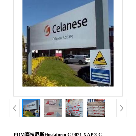
POM塞拉尼斯Hostaform C 9021 XAP® C