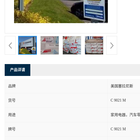
产品详请
品牌
美国塞拉尼斯
C 9021 M
货号
用途
家用电器，汽车零
C 9021 M
牌号