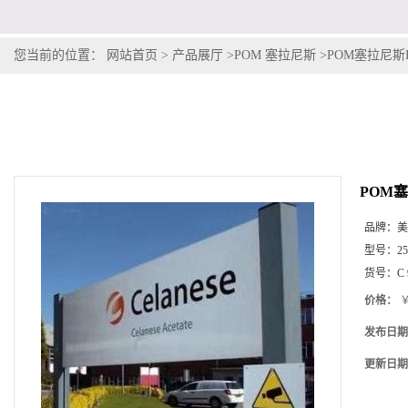
您当前的位置：
网站首页
>
产品展厅
>
POM 塞拉尼斯
>
POM塞拉尼斯Hos
POM塞拉
品牌：
美
型号：
2
货号：
C
价格：
￥
发布日期
更新日期