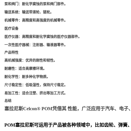
泵和阀门
：耐化学腐蚀的泵和阀门部件。
输送系统
：输送带滚轮、链轮。
机械零件
：高精度和高强度的机械零件。
医疗设备
医疗仪器
：高精度和耐化学腐蚀的医疗仪器部件。
一次性医疗器械
：注射器、输液器零件。
产品特性
高机械强度
：优异的刚性和韧性。
耐磨性
：适合高摩擦环境。
耐化学性
：耐多种化学物质。
尺寸稳定性
：低吸湿性，保持尺寸稳定。
易加工性
：适合注塑、挤出等加工方式。
总结
塞拉尼斯Celcon® POM凭借其 性能，广泛应用于汽车
POM
塞拉尼斯可运用于产品被各种领域中，比如齿轮、弹簧