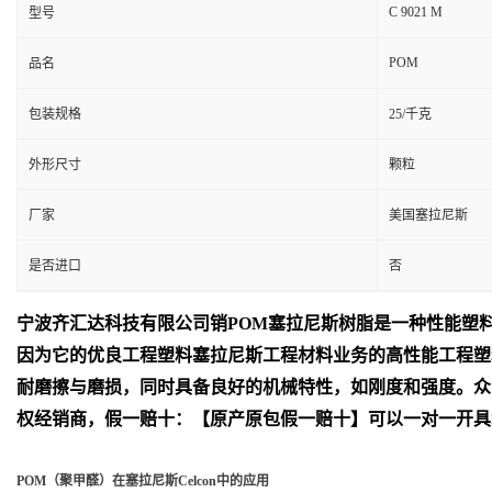
C 9021 M
型号
POM
品名
包装规格
25/千克
外形尺寸
颗粒
厂家
美国塞拉尼斯
是否进口
否
宁波齐汇达
科技有限公司销
POM
塞拉尼斯树脂是一种性能塑
因为它的优良工程塑料塞拉尼斯工程材料业务的高性能工程塑
耐磨擦与磨损，同时具备良好的机械特性，如刚度和强度。众
权经销商，假一赔十：【原产原包假一赔十】可以一对一开具
POM（聚甲醛）在塞拉尼斯Celcon中的应用