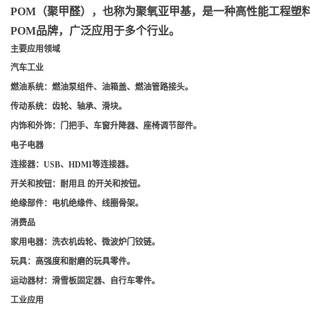
POM（聚甲醛）
，也称为聚氧亚甲基，是一种高性能工程塑料，
POM品牌，广泛应用于多个行业。
主要应用领域
汽车工业
燃油系统
：燃油泵组件、油箱盖、燃油管路接头。
传动系统
：齿轮、轴承、滑块。
内饰和外饰
：门把手、车窗升降器、座椅调节部件。
电子电器
连接器
：USB、HDMI等连接器。
开关和按钮
：耐用且 的开关和按钮。
绝缘部件
：电机绝缘件、线圈骨架。
消费品
家用电器
：洗衣机齿轮、微波炉门铰链。
玩具
：高强度和耐磨的玩具零件。
运动器材
：滑雪板固定器、自行车零件。
工业应用