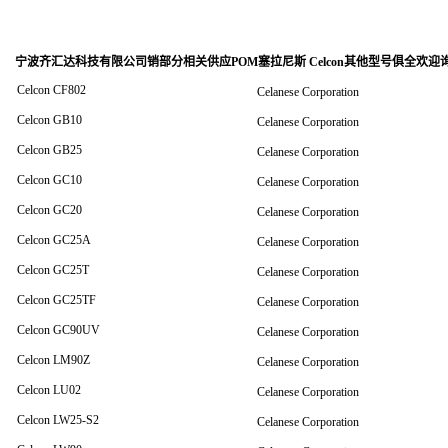
宁波齐汇达科技有限公司销
部分相关供应POM塞拉尼斯 Celcon其他型号俱全欢迎
Celcon CF802
Celanese Corporation
Celcon GB10
Celanese Corporation
Celcon GB25
Celanese Corporation
Celcon GC10
Celanese Corporation
Celcon GC20
Celanese Corporation
Celcon GC25A
Celanese Corporation
Celcon GC25T
Celanese Corporation
Celcon GC25TF
Celanese Corporation
Celcon GC90UV
Celanese Corporation
Celcon LM90Z
Celanese Corporation
Celcon LU02
Celanese Corporation
Celcon LW25-S2
Celanese Corporation