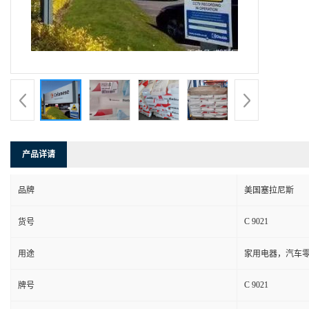
产品详请
品牌
美国塞拉尼斯
C 9021
货号
用途
家用电器，汽车零
C 9021
牌号