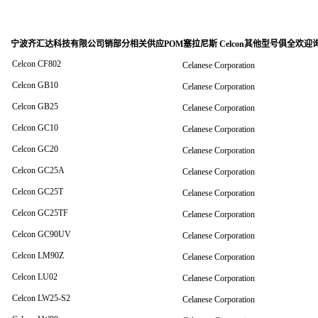
宁波齐汇达科技有限公司销
部分相关供应POM塞拉尼斯 Celcon其他型号俱全欢迎
Celcon CF802
Celanese Corporation
Celcon GB10
Celanese Corporation
Celcon GB25
Celanese Corporation
Celcon GC10
Celanese Corporation
Celcon GC20
Celanese Corporation
Celcon GC25A
Celanese Corporation
Celcon GC25T
Celanese Corporation
Celcon GC25TF
Celanese Corporation
Celcon GC90UV
Celanese Corporation
Celcon LM90Z
Celanese Corporation
Celcon LU02
Celanese Corporation
Celcon LW25-S2
Celanese Corporation