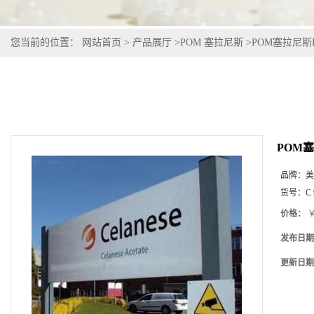
您当前的位置：
网站首页
>
产品展厅
>
POM 塞拉尼斯
>
POM塞拉尼斯Hos
POM塞拉
品牌：
美
货号：
C 
价格：
￥
发布日期
更新日期