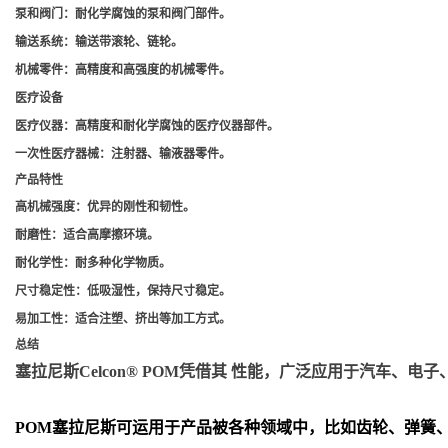
泵和阀门
：耐化学腐蚀的泵和阀门部件。
输送系统
：输送带滚轮、链轮。
机械零件
：高精度和高强度的机械零件。
医疗设备
医疗仪器
：高精度和耐化学腐蚀的医疗仪器部件。
一次性医疗器械
：注射器、输液器零件。
产品特性
高机械强度
：优异的刚性和韧性。
耐磨性
：适合高摩擦环境。
耐化学性
：耐多种化学物质。
尺寸稳定性
：低吸湿性，保持尺寸稳定。
易加工性
：适合注塑、挤出等加工方式。
总结
塞拉尼斯Celcon® POM凭借其 性能，广泛应用于汽车
POM
塞拉尼斯可运用于产品被各种领域中，比如齿轮、弹簧