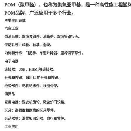
POM（聚甲醛）
，也称为聚氧亚甲基，是一种高性能工程塑料，
POM品牌，广泛应用于多个行业。
主要应用领域
汽车工业
燃油系统
：燃油泵组件、油箱盖、燃油管路接头。
传动系统
：齿轮、轴承、滑块。
内饰和外饰
：门把手、车窗升降器、座椅调节部件。
电子电器
连接器
：USB、HDMI等连接器。
开关和按钮
：耐用且 的开关和按钮。
绝缘部件
：电机绝缘件、线圈骨架。
消费品
家用电器
：洗衣机齿轮、微波炉门铰链。
玩具
：高强度和耐磨的玩具零件。
运动器材
：滑雪板固定器、自行车零件。
工业应用