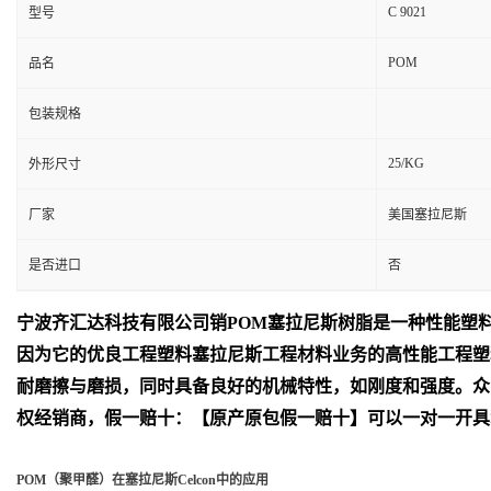
C 9021
型号
POM
品名
包装规格
25/KG
外形尺寸
厂家
美国塞拉尼斯
是否进口
否
宁波齐汇达
科技有限公司销
POM
塞拉尼斯树脂是一种性能塑
因为它的优良工程塑料塞拉尼斯工程材料业务的高性能工程塑
耐磨擦与磨损，同时具备良好的机械特性，如刚度和强度。众
权经销商，假一赔十：【原产原包假一赔十】可以一对一开具
POM（聚甲醛）在塞拉尼斯Celcon中的应用