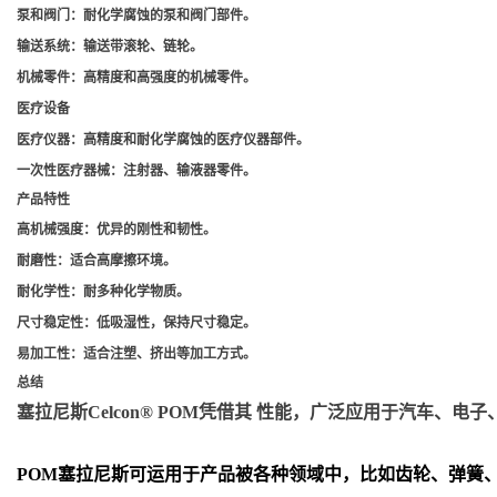
泵和阀门
：耐化学腐蚀的泵和阀门部件。
输送系统
：输送带滚轮、链轮。
机械零件
：高精度和高强度的机械零件。
医疗设备
医疗仪器
：高精度和耐化学腐蚀的医疗仪器部件。
一次性医疗器械
：注射器、输液器零件。
产品特性
高机械强度
：优异的刚性和韧性。
耐磨性
：适合高摩擦环境。
耐化学性
：耐多种化学物质。
尺寸稳定性
：低吸湿性，保持尺寸稳定。
易加工性
：适合注塑、挤出等加工方式。
总结
塞拉尼斯Celcon® POM凭借其 性能，广泛应用于汽车
POM
塞拉尼斯可运用于产品被各种领域中，比如齿轮、弹簧