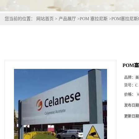
您当前的位置：
网站首页
>
产品展厅
>
POM 塞拉尼斯
>
POM塞拉尼斯Hos
POM塞拉
品牌：
美
货号：
C 
价格：
￥
发布日期
更新日期