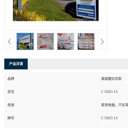
产品详请
品牌
美国塞拉尼斯
C 52021 LS
货号
用途
家用电器，汽车零
C 52021 LS
牌号