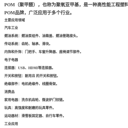
POM（聚甲醛）
，也称为聚氧亚甲基，是一种高性能工程塑料，
POM品牌，广泛应用于多个行业。
主要应用领域
汽车工业
燃油系统
：燃油泵组件、油箱盖、燃油管路接头。
传动系统
：齿轮、轴承、滑块。
内饰和外饰
：门把手、车窗升降器、座椅调节部件。
电子电器
连接器
：USB、HDMI等连接器。
开关和按钮
：耐用且 的开关和按钮。
绝缘部件
：电机绝缘件、线圈骨架。
消费品
家用电器
：洗衣机齿轮、微波炉门铰链。
玩具
：高强度和耐磨的玩具零件。
运动器材
：滑雪板固定器、自行车零件。
工业应用