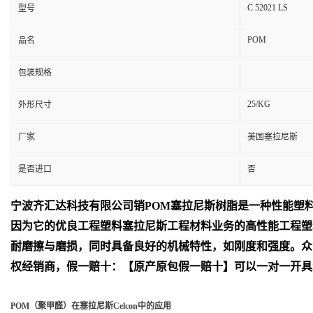
C 52021 LS
型号
POM
品名
包装规格
25/KG
外形尺寸
厂家
美国塞拉尼斯
是否进口
否
宁波齐汇达
科技有限公司销
POM
塞拉尼斯树脂是一种性能塑
因为它的优良工程塑料塞拉尼斯工程材料业务的高性能工程塑
耐磨擦与磨损，同时具备良好的机械特性，如刚度和强度。众
权经销商，假一赔十：【原产原包假一赔十】可以一对一开具
POM（聚甲醛）在塞拉尼斯Celcon中的应用