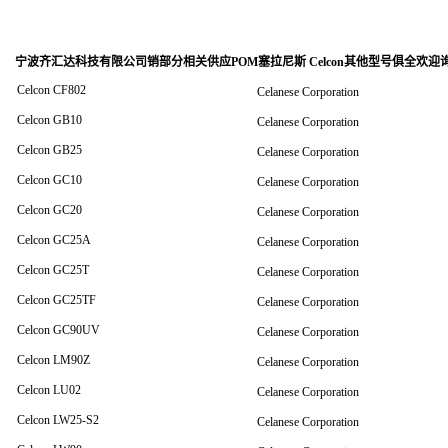
宁波齐汇达科技有限公司销
部分相关供应POM塞拉尼斯 Celcon其他型号俱全欢迎
Celcon CF802
Celanese Corporation
Celcon GB10
Celanese Corporation
Celcon GB25
Celanese Corporation
Celcon GC10
Celanese Corporation
Celcon GC20
Celanese Corporation
Celcon GC25A
Celanese Corporation
Celcon GC25T
Celanese Corporation
Celcon GC25TF
Celanese Corporation
Celcon GC90UV
Celanese Corporation
Celcon LM90Z
Celanese Corporation
Celcon LU02
Celanese Corporation
Celcon LW25-S2
Celanese Corporation