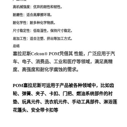
高机械强度
：优异的刚性和韧性。
耐磨性
：适合高摩擦环境。
耐化学性
：耐多种化学物质。
尺寸稳定性
：低吸湿性，保持尺寸稳定。
易加工性
：适合注塑、挤出等加工方式。
总结
塞拉尼斯Celcon® POM凭借其 性能，广泛应用于汽
车、电子、消费品、工业和医疗等领域，满足高精
度、高强度和耐化学腐蚀的需求。
POM
塞拉尼斯可运用于产品被各种领域中，比如齿
轮、弹簧、夹子、卡扣、门把、
燃油系统部件的衬
垫、玩具元件、洗衣机元件、手动工具部件、淋浴莲
花篷头、安全带卡扣等