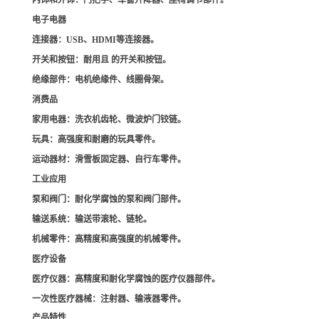
内饰和外饰
：门把手、车窗升降器、座椅调节部件。
电子电器
连接器
：USB、HDMI等连接器。
开关和按钮
：耐用且 的开关和按钮。
绝缘部件
：电机绝缘件、线圈骨架。
消费品
家用电器
：洗衣机齿轮、微波炉门铰链。
玩具
：高强度和耐磨的玩具零件。
运动器材
：滑雪板固定器、自行车零件。
工业应用
泵和阀门
：耐化学腐蚀的泵和阀门部件。
输送系统
：输送带滚轮、链轮。
机械零件
：高精度和高强度的机械零件。
医疗设备
医疗仪器
：高精度和耐化学腐蚀的医疗仪器部件。
一次性医疗器械
：注射器、输液器零件。
产品特性