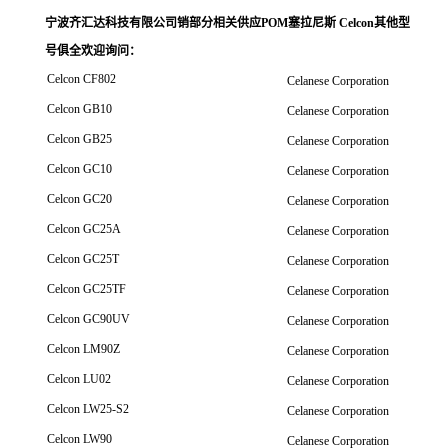
宁波齐汇达科技有限公司销
部分相关供应POM塞拉尼斯 Celcon其他型
号俱全欢迎询问
：
Celcon CF802
Celanese Corporation
Celcon GB10
Celanese Corporation
Celcon GB25
Celanese Corporation
Celcon GC10
Celanese Corporation
Celcon GC20
Celanese Corporation
Celcon GC25A
Celanese Corporation
Celcon GC25T
Celanese Corporation
Celcon GC25TF
Celanese Corporation
Celcon GC90UV
Celanese Corporation
Celcon LM90Z
Celanese Corporation
Celcon LU02
Celanese Corporation
Celcon LW25-S2
Celanese Corporation
Celcon LW90
Celanese Corporation