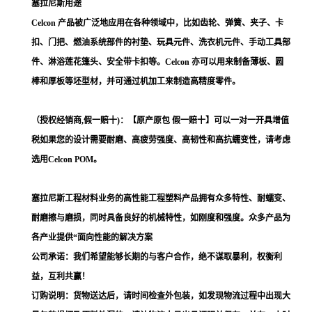
塞拉尼斯用途
Celcon 产品被广泛地应用在各种领域中，比如齿轮、弹簧、夹子、卡
扣、门把、燃油系统部件的衬垫、玩具元件、洗衣机元件、手动工具部
件、淋浴莲花篷头、安全带卡扣等。Celcon 亦可以用来制备薄板、圆
棒和厚板等坯型材，并可通过机加工来制造高精度零件。
（授权经销商,假一赔十)：【原产原包 假一赔十】可以一对一开具增值
税如果您的设计需要耐磨、高疲劳强度、高韧性和高抗蠕变性，请考虑
选用Celcon POM。
塞拉尼斯工程材料业务的高性能工程塑料产品拥有众多特性、耐蠕变、
耐磨擦与磨损，同时具备良好的机械特性，如刚度和强度。众多产品为
各产业提供“面向性能的解决方案
公司承诺：我们希望能够长期的与客户合作，绝不谋取暴利，权衡利
益，互利共赢！
订购说明：货物送达后，请时间检查外包装，如发现物流过程中出现大