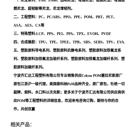
一、尼龙系列：PA6、PA66、透明尼龙、增强尼龙、阻燃尼龙、增强阻
燃尼龙、超韧耐寒尼龙、尼龙增韧剂。
二、工程塑料：PC、PC/ABS、PPO、PPE、POM、PBT、PET、
ASA、AES、CA等
三、特殊塑料:LCP、PPS、PEI、PPA、TPX、EVOH、PVDF
四、合成橡胶：TPU、TPE、TPEE、TPR、SBS、SEBS、TPV、EVA.
五、塑胶原料导电系列、塑胶原料抗静电系列、塑胶原料加铁氟龙系
列、塑胶原料加铁氟龙加玻纤系列、塑胶原料加铁氟龙加碳纤系列、塑
胶原料加碳纤系列。
宁波齐汇达工程塑料有限公司专业销售供应Celcon POM塞拉尼斯原厂
原包江浙沪一级代理，美国泰科纳PoM品种齐全，原厂原包，杜绝一切
副牌，假料，水口料以次充新；更多关于宁波齐汇达有限公司供应商供
应POM等工程塑料的详细信息，欢迎来电咨询订购，期待与你的合
作，共创双赢
相关产品：