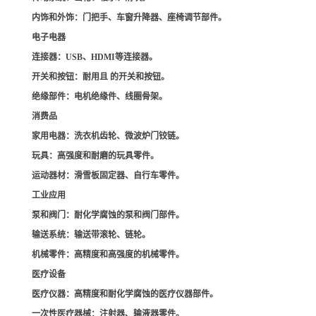
内饰和外饰
：门把手、车窗升降器、座椅调节部件。
电子电器
连接器
：USB、HDMI等连接器。
开关和按钮
：耐用且 的开关和按钮。
绝缘部件
：电机绝缘件、线圈骨架。
消费品
家用电器
：洗衣机齿轮、微波炉门铰链。
玩具
：高强度和耐磨的玩具零件。
运动器材
：滑雪板固定器、自行车零件。
工业应用
泵和阀门
：耐化学腐蚀的泵和阀门部件。
输送系统
：输送带滚轮、链轮。
机械零件
：高精度和高强度的机械零件。
医疗设备
医疗仪器
：高精度和耐化学腐蚀的医疗仪器部件。
一次性医疗器械
：注射器、输液器零件。