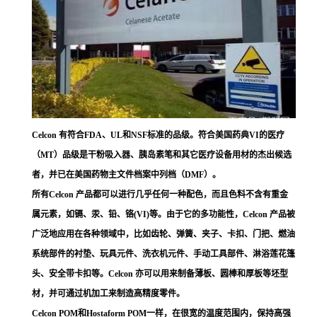
Celcon 有符合FDA、UL和NSF标准的品级。符合美国药典VI的医疗
（MT）品级是干粉吸入器、胰岛素笔和其它医疗设备用材的杰出候选
者，并已在美国药物主文件档案中列档（DMF）。
所有Celcon 产品都可以进行几乎任何一种配色，而且色料不含有重金
属元素，如镉、汞、铅、铬(VI)等。由于它的多功能性，Celcon 产品被
广泛地应用在各种领域中，比如齿轮、弹簧、夹子、卡扣、门把、燃油
系统部件的衬垫、玩具元件、洗衣机元件、手动工具部件、淋浴莲花篷
头、安全带卡扣等。Celcon 亦可以用来制备薄板、圆棒和厚板等坯型
材，并可通过机加工来制造高精度零件。
Celcon POM和Hostaform POM一样，在很宽的温度范围内，保持高强