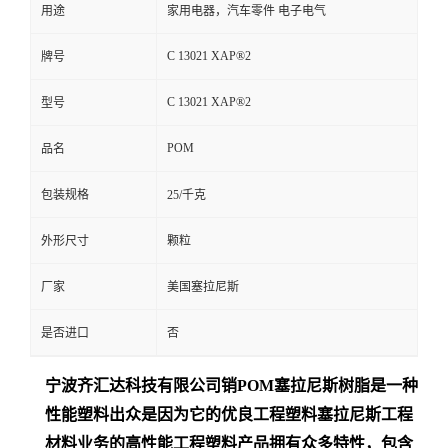
用途
家用电器，汽车零件 电子电气
C 13021 XAP®2
牌号
C 13021 XAP®2
型号
POM
品名
包装规格
25/千克
外形尺寸
颗粒
厂家
美国塞拉尼斯
是否进口
否
宁波齐汇达
科技有限公司销
POM
塞拉尼斯树脂是一种
性能塑料出众是
因为它的优良工程塑料塞拉尼斯工程
材料业务的高性能工程塑料产品拥有众多特性，包含