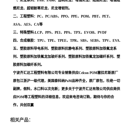
一、尼龙系列：PA6、PA66、透明尼龙、增强尼龙、阻燃尼龙、增强阻
燃尼龙、超韧耐寒尼龙、尼龙增韧剂。
二、工程塑料：PC、PC/ABS、PPO、PPE、POM、PBT、PET、
ASA、AES、CA等
三、特殊塑料:LCP、PPS、PEI、PPA、TPX、EVOH、PVDF
四、合成橡胶：TPU、TPE、TPEE、TPR、SBS、SEBS、TPV、EVA.
五、塑胶原料导电系列、塑胶原料抗静电系列、塑胶原料加铁氟龙系
列、塑胶原料加铁氟龙加玻纤系列、塑胶原料加铁氟龙加碳纤系列、塑
胶原料加碳纤系列。
宁波齐汇达工程塑料有限公司专业销售供应Celcon POM塞拉尼斯原厂
原包江浙沪一级代理，美国泰科纳PoM品种齐全，原厂原包，杜绝一切
副牌，假料，水口料以次充新；更多关于宁波齐汇达有限公司供应商供
应POM等工程塑料的详细信息，欢迎来电咨询订购，期待与你的合
作，共创双赢
相关产品：