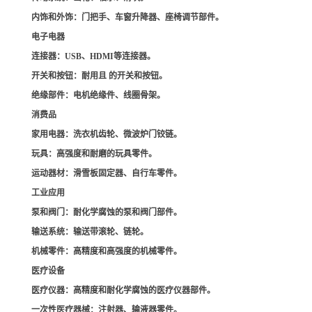
内饰和外饰
：门把手、车窗升降器、座椅调节部件。
电子电器
连接器
：USB、HDMI等连接器。
开关和按钮
：耐用且 的开关和按钮。
绝缘部件
：电机绝缘件、线圈骨架。
消费品
家用电器
：洗衣机齿轮、微波炉门铰链。
玩具
：高强度和耐磨的玩具零件。
运动器材
：滑雪板固定器、自行车零件。
工业应用
泵和阀门
：耐化学腐蚀的泵和阀门部件。
输送系统
：输送带滚轮、链轮。
机械零件
：高精度和高强度的机械零件。
医疗设备
医疗仪器
：高精度和耐化学腐蚀的医疗仪器部件。
一次性医疗器械
：注射器、输液器零件。