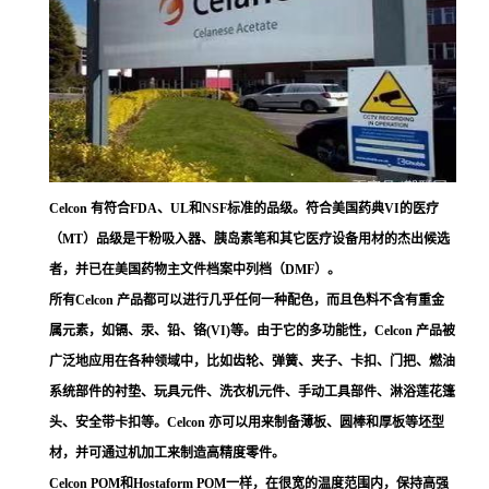
Celcon 有符合FDA、UL和NSF标准的品级。符合美国药典VI的医疗
（MT）品级是干粉吸入器、胰岛素笔和其它医疗设备用材的杰出候选
者，并已在美国药物主文件档案中列档（DMF）。
所有Celcon 产品都可以进行几乎任何一种配色，而且色料不含有重金
属元素，如镉、汞、铅、铬(VI)等。由于它的多功能性，Celcon 产品被
广泛地应用在各种领域中，比如齿轮、弹簧、夹子、卡扣、门把、燃油
系统部件的衬垫、玩具元件、洗衣机元件、手动工具部件、淋浴莲花篷
头、安全带卡扣等。Celcon 亦可以用来制备薄板、圆棒和厚板等坯型
材，并可通过机加工来制造高精度零件。
Celcon POM和Hostaform POM一样，在很宽的温度范围内，保持高强