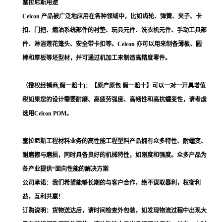
塞拉尼斯用途
Celcon 产品被广泛地应用在各种领域中，比如齿轮、弹簧、夹子、卡
扣、门把、燃油系统部件的衬垫、玩具元件、洗衣机元件、手动工具部
件、淋浴莲花篷头、安全带卡扣等。Celcon 亦可以用来制备薄板、圆
棒和厚板等坯型材，并可通过机加工来制造高精度零件。
（授权经销商,假一赔十)：【原产原包 假一赔十】可以一对一开具增值
税如果您的设计需要耐磨、高疲劳强度、高韧性和高抗蠕变性，请考虑
选用Celcon POM。
塞拉尼斯工程材料业务的高性能工程塑料产品拥有众多特性、耐蠕变、
耐磨擦与磨损，同时具备良好的机械特性，如刚度和强度。众多产品为
各产业提供“面向性能的解决方案
公司承诺：我们希望能够长期的与客户合作，绝不谋取暴利，权衡利
益，互利共赢！
订购说明：货物送达后，请时间检查外包装，如发现物流过程中出现大