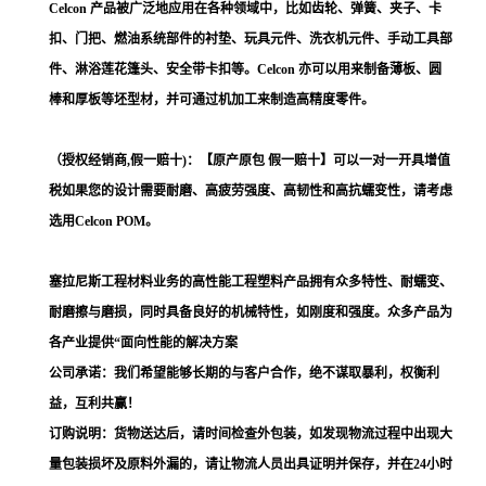
Celcon 产品被广泛地应用在各种领域中，比如齿轮、弹簧、夹子、卡
扣、门把、燃油系统部件的衬垫、玩具元件、洗衣机元件、手动工具部
件、淋浴莲花篷头、安全带卡扣等。Celcon 亦可以用来制备薄板、圆
棒和厚板等坯型材，并可通过机加工来制造高精度零件。
（授权经销商,假一赔十)：【原产原包 假一赔十】可以一对一开具增值
税如果您的设计需要耐磨、高疲劳强度、高韧性和高抗蠕变性，请考虑
选用Celcon POM。
塞拉尼斯工程材料业务的高性能工程塑料产品拥有众多特性、耐蠕变、
耐磨擦与磨损，同时具备良好的机械特性，如刚度和强度。众多产品为
各产业提供“面向性能的解决方案
公司承诺：我们希望能够长期的与客户合作，绝不谋取暴利，权衡利
益，互利共赢！
订购说明：货物送达后，请时间检查外包装，如发现物流过程中出现大
量包装损坏及原料外漏的，请让物流人员出具证明并保存，并在24小时