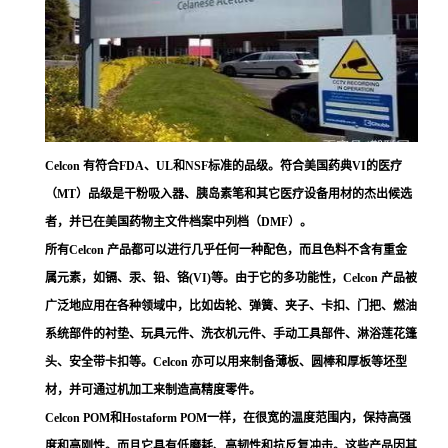
Celcon 有符合FDA、UL和NSF标准的品级。符合美国药典VI的医疗
（MT）品级是干粉吸入器、胰岛素笔和其它医疗设备用材的杰出候选
者，并已在美国药物主文件档案中列档（DMF）。
所有Celcon 产品都可以进行几乎任何一种配色，而且色料不含有重金
属元素，如镉、汞、铅、铬(VI)等。由于它的多功能性，Celcon 产品被
广泛地应用在各种领域中，比如齿轮、弹簧、夹子、卡扣、门把、燃油
系统部件的衬垫、玩具元件、洗衣机元件、手动工具部件、淋浴莲花篷
头、安全带卡扣等。Celcon 亦可以用来制备薄板、圆棒和厚板等坯型
材，并可通过机加工来制造高精度零件。
Celcon POM和Hostaform POM一样，在很宽的温度范围内，保持高强
度和高刚性。而且它具有低磨耗、高韧性和抗反复冲击。这些产品因其