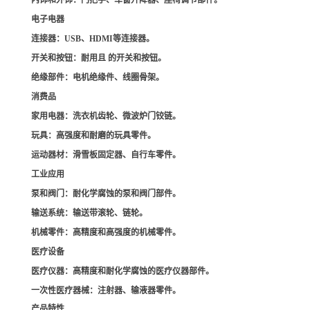
内饰和外饰
：门把手、车窗升降器、座椅调节部件。
电子电器
连接器
：USB、HDMI等连接器。
开关和按钮
：耐用且 的开关和按钮。
绝缘部件
：电机绝缘件、线圈骨架。
消费品
家用电器
：洗衣机齿轮、微波炉门铰链。
玩具
：高强度和耐磨的玩具零件。
运动器材
：滑雪板固定器、自行车零件。
工业应用
泵和阀门
：耐化学腐蚀的泵和阀门部件。
输送系统
：输送带滚轮、链轮。
机械零件
：高精度和高强度的机械零件。
医疗设备
医疗仪器
：高精度和耐化学腐蚀的医疗仪器部件。
一次性医疗器械
：注射器、输液器零件。
产品特性