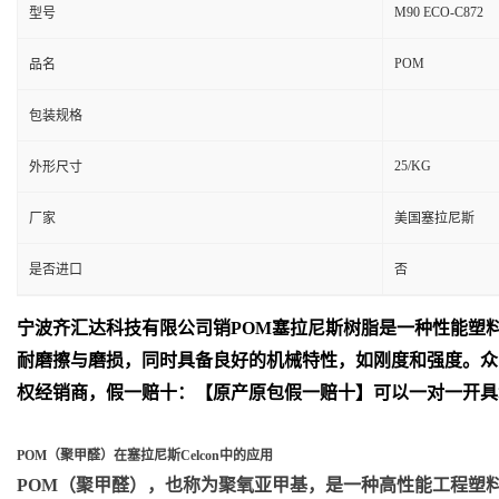
M90 ECO-C872
型号
POM
品名
包装规格
25/KG
外形尺寸
厂家
美国塞拉尼斯
是否进口
否
宁波齐汇达
科技有限公司销
POM
塞拉尼斯树脂是一种性能塑
耐磨擦与磨损，同时具备良好的机械特性，如刚度和强度。众
权经销商，假一赔十：【原产原包假一赔十】可以一对一开具
POM（聚甲醛）在塞拉尼斯Celcon中的应用
POM（聚甲醛）
，也称为聚氧亚甲基，是一种高性能工程塑料，