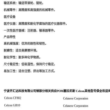
输送系统
：输送带滚轮、链轮。
机械零件
：高精度和高强度的机械零件。
医疗设备
医疗仪器
：高精度和耐化学腐蚀的医疗仪器部件。
一次性医疗器械
：注射器、输液器零件。
产品特性
高机械强度
：优异的刚性和韧性。
耐磨性
：适合高摩擦环境。
耐化学性
：耐多种化学物质。
尺寸稳定性
：低吸湿性，保持尺寸稳定。
易加工性
：适合注塑、挤出等加工方式。
宁波齐汇达科技有限公司销
部分相关供应POM塞拉尼斯 Celcon其他型号俱全欢迎
Celcon CF802
Celanese Corporation
Celcon GB10
Celanese Corporation