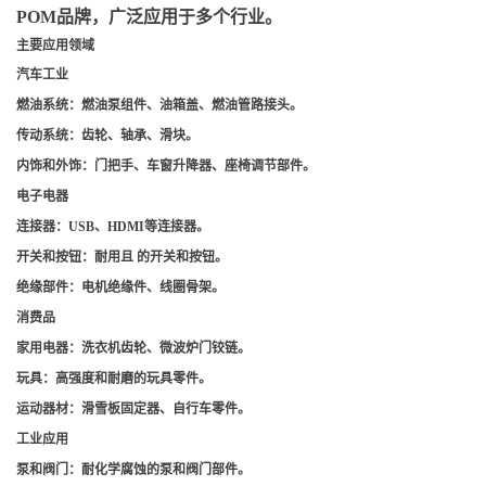
POM品牌，广泛应用于多个行业。
主要应用领域
汽车工业
燃油系统
：燃油泵组件、油箱盖、燃油管路接头。
传动系统
：齿轮、轴承、滑块。
内饰和外饰
：门把手、车窗升降器、座椅调节部件。
电子电器
连接器
：USB、HDMI等连接器。
开关和按钮
：耐用且 的开关和按钮。
绝缘部件
：电机绝缘件、线圈骨架。
消费品
家用电器
：洗衣机齿轮、微波炉门铰链。
玩具
：高强度和耐磨的玩具零件。
运动器材
：滑雪板固定器、自行车零件。
工业应用
泵和阀门
：耐化学腐蚀的泵和阀门部件。