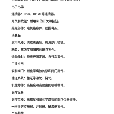
内饰和外饰
：门把手、车窗升降器、座椅调节部件。
电子电器
连接器
：USB、HDMI等连接器。
开关和按钮
：耐用且 的开关和按钮。
绝缘部件
：电机绝缘件、线圈骨架。
消费品
家用电器
：洗衣机齿轮、微波炉门铰链。
玩具
：高强度和耐磨的玩具零件。
运动器材
：滑雪板固定器、自行车零件。
工业应用
泵和阀门
：耐化学腐蚀的泵和阀门部件。
输送系统
：输送带滚轮、链轮。
机械零件
：高精度和高强度的机械零件。
医疗设备
医疗仪器
：高精度和耐化学腐蚀的医疗仪器部件。
一次性医疗器械
：注射器、输液器零件。
产品特性