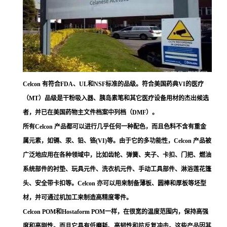
Celcon 有符合FDA、UL和NSF标准的品级。符合美国药典VI的医疗
（MT）品级是干粉吸入器、胰岛素笔和其它医疗设备用材的杰出候选
者，并已在美国药物主文件档案中列档（DMF）。
所有Celcon 产品都可以进行几乎任何一种配色，而且色料不含有重金
属元素，如镉、汞、铅、铬(VI)等。由于它的多功能性，Celcon 产品被
广泛地应用在各种领域中，比如齿轮、弹簧、夹子、卡扣、门把、燃油
系统部件的衬垫、玩具元件、洗衣机元件、手动工具部件、淋浴莲花篷
头、安全带卡扣等。Celcon 亦可以用来制备薄板、圆棒和厚板等坯型
材，并可通过机加工来制造高精度零件。
Celcon POM和Hostaform POM一样，在很宽的温度范围内，保持高强
度和高刚性。而且它具有低磨耗、高韧性和抗反复冲击。这些产品因其