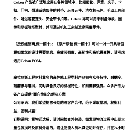
Celcon 产品被广泛地应用在各种领域中，比如齿轮、弹簧、夹子、卡
扣、门把、燃油系统部件的衬垫、玩具元件、洗衣机元件、手动工具部
件、淋浴莲花篷头、安全带卡扣等。Celcon 亦可以用来制备薄板、圆
棒和厚板等坯型材，并可通过机加工来制造高精度零件。
（授权经销商,假一赔十)：【原产原包 假一赔十】可以一对一开具增值
税如果您的设计需要耐磨、高疲劳强度、高韧性和高抗蠕变性，请考虑
选用Celcon POM。
塞拉尼斯工程材料业务的高性能工程塑料产品拥有众多特性、耐蠕变、
耐磨擦与磨损，同时具备良好的机械特性，如刚度和强度。众多产品为
各产业提供“面向性能的解决方案
公司承诺：我们希望能够长期的与客户合作，绝不谋取暴利，权衡利
益，互利共赢！
订购说明：货物送达后，请时间检查外包装，如发现物流过程中出现大
量包装损坏及原料外漏的，请让物流人员出具证明并保存，并在24小时