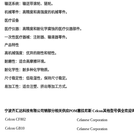
输送系统
：输送带滚轮、链轮。
机械零件
：高精度和高强度的机械零件。
医疗设备
医疗仪器
：高精度和耐化学腐蚀的医疗仪器部件。
一次性医疗器械
：注射器、输液器零件。
产品特性
高机械强度
：优异的刚性和韧性。
耐磨性
：适合高摩擦环境。
耐化学性
：耐多种化学物质。
尺寸稳定性
：低吸湿性，保持尺寸稳定。
易加工性
：适合注塑、挤出等加工方式。
宁波齐汇达科技有限公司销
部分相关供应POM塞拉尼斯 Celcon其他型号俱全欢迎
Celcon CF802
Celanese Corporation
Celcon GB10
Celanese Corporation