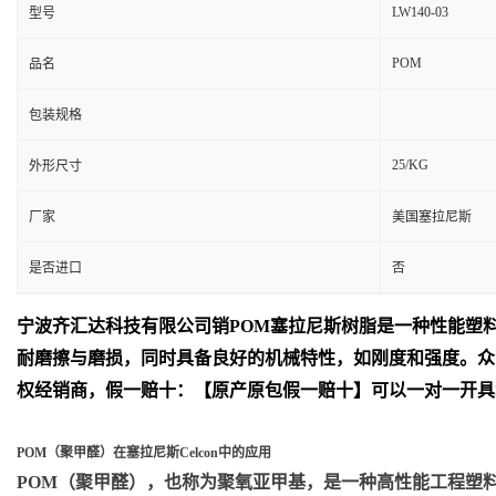
LW140-03
型号
POM
品名
包装规格
25/KG
外形尺寸
厂家
美国塞拉尼斯
是否进口
否
宁波齐汇达
科技有限公司销
POM
塞拉尼斯树脂是一种性能塑
耐磨擦与磨损，同时具备良好的机械特性，如刚度和强度。众
权经销商，假一赔十：【原产原包假一赔十】可以一对一开具
POM（聚甲醛）在塞拉尼斯Celcon中的应用
POM（聚甲醛）
，也称为聚氧亚甲基，是一种高性能工程塑料，