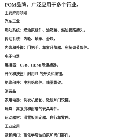
POM品牌，广泛应用于多个行业。
主要应用领域
汽车工业
燃油系统
：燃油泵组件、油箱盖、燃油管路接头。
传动系统
：齿轮、轴承、滑块。
内饰和外饰
：门把手、车窗升降器、座椅调节部件。
电子电器
连接器
：USB、HDMI等连接器。
开关和按钮
：耐用且 的开关和按钮。
绝缘部件
：电机绝缘件、线圈骨架。
消费品
家用电器
：洗衣机齿轮、微波炉门铰链。
玩具
：高强度和耐磨的玩具零件。
运动器材
：滑雪板固定器、自行车零件。
工业应用
泵和阀门
：耐化学腐蚀的泵和阀门部件。