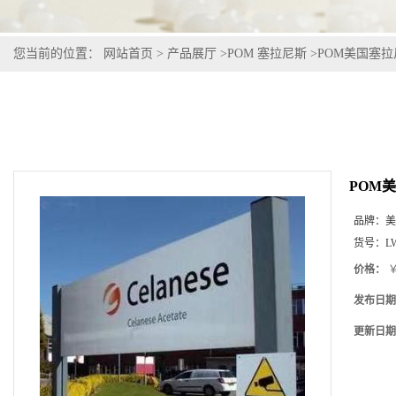
您当前的位置：
网站首页
>
产品展厅
>
POM 塞拉尼斯
>
POM美国塞拉尼
POM美
品牌：
美
货号：
L
价格：
￥
发布日期
更新日期