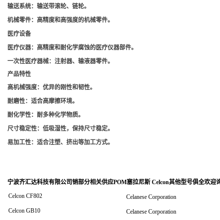
输送系统
：输送带滚轮、链轮。
机械零件
：高精度和高强度的机械零件。
医疗设备
医疗仪器
：高精度和耐化学腐蚀的医疗仪器部件。
一次性医疗器械
：注射器、输液器零件。
产品特性
高机械强度
：优异的刚性和韧性。
耐磨性
：适合高摩擦环境。
耐化学性
：耐多种化学物质。
尺寸稳定性
：低吸湿性，保持尺寸稳定。
易加工性
：适合注塑、挤出等加工方式。
宁波齐汇达科技有限公司销
部分相关供应POM塞拉尼斯 Celcon其他型号俱全欢迎
Celcon CF802
Celanese Corporation
Celcon GB10
Celanese Corporation