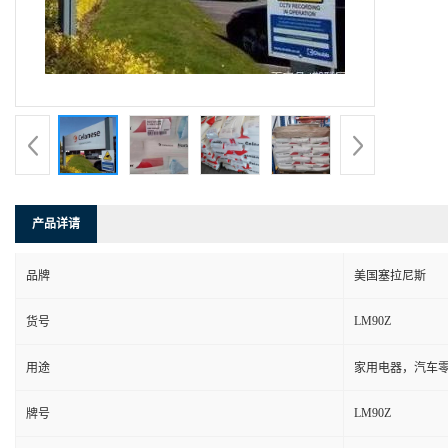
产品详请
品牌
美国塞拉尼斯
LM90Z
货号
用途
家用电器，汽车零
LM90Z
牌号