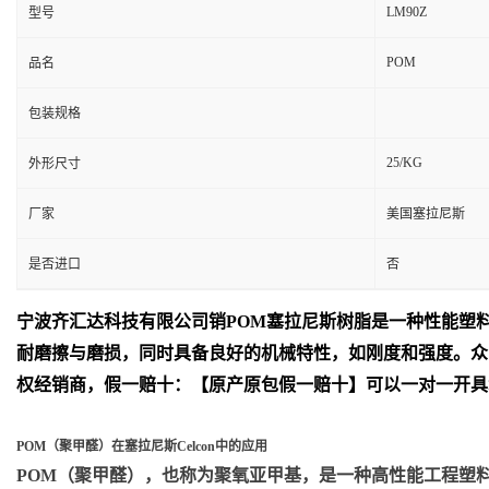
LM90Z
型号
POM
品名
包装规格
25/KG
外形尺寸
厂家
美国塞拉尼斯
是否进口
否
宁波齐汇达
科技有限公司销
POM
塞拉尼斯树脂是一种性能塑
耐磨擦与磨损，同时具备良好的机械特性，如刚度和强度。众
权经销商，假一赔十：【原产原包假一赔十】可以一对一开具
POM（聚甲醛）在塞拉尼斯Celcon中的应用
POM（聚甲醛）
，也称为聚氧亚甲基，是一种高性能工程塑料，