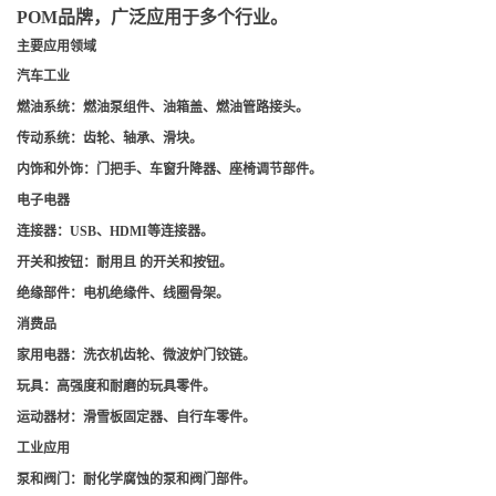
POM品牌，广泛应用于多个行业。
主要应用领域
汽车工业
燃油系统
：燃油泵组件、油箱盖、燃油管路接头。
传动系统
：齿轮、轴承、滑块。
内饰和外饰
：门把手、车窗升降器、座椅调节部件。
电子电器
连接器
：USB、HDMI等连接器。
开关和按钮
：耐用且 的开关和按钮。
绝缘部件
：电机绝缘件、线圈骨架。
消费品
家用电器
：洗衣机齿轮、微波炉门铰链。
玩具
：高强度和耐磨的玩具零件。
运动器材
：滑雪板固定器、自行车零件。
工业应用
泵和阀门
：耐化学腐蚀的泵和阀门部件。