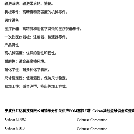
输送系统
：输送带滚轮、链轮。
机械零件
：高精度和高强度的机械零件。
医疗设备
医疗仪器
：高精度和耐化学腐蚀的医疗仪器部件。
一次性医疗器械
：注射器、输液器零件。
产品特性
高机械强度
：优异的刚性和韧性。
耐磨性
：适合高摩擦环境。
耐化学性
：耐多种化学物质。
尺寸稳定性
：低吸湿性，保持尺寸稳定。
易加工性
：适合注塑、挤出等加工方式。
宁波齐汇达科技有限公司销
部分相关供应POM塞拉尼斯 Celcon其他型号俱全欢迎
Celcon CF802
Celanese Corporation
Celcon GB10
Celanese Corporation