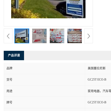
产品详请
品牌
美国塞拉尼斯
GC25T ECO-B
货号
用途
家用电器，汽车零
GC25T ECO-B
牌号