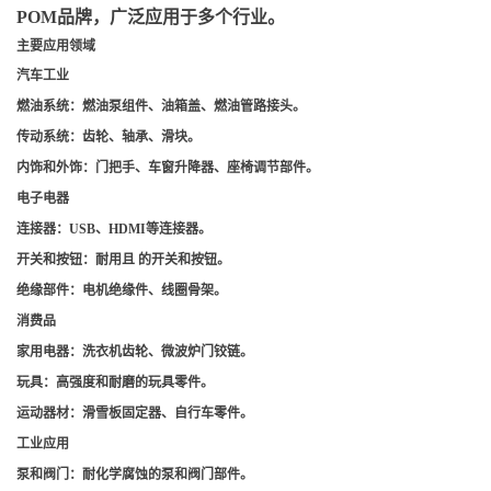
POM品牌，广泛应用于多个行业。
主要应用领域
汽车工业
燃油系统
：燃油泵组件、油箱盖、燃油管路接头。
传动系统
：齿轮、轴承、滑块。
内饰和外饰
：门把手、车窗升降器、座椅调节部件。
电子电器
连接器
：USB、HDMI等连接器。
开关和按钮
：耐用且 的开关和按钮。
绝缘部件
：电机绝缘件、线圈骨架。
消费品
家用电器
：洗衣机齿轮、微波炉门铰链。
玩具
：高强度和耐磨的玩具零件。
运动器材
：滑雪板固定器、自行车零件。
工业应用
泵和阀门
：耐化学腐蚀的泵和阀门部件。