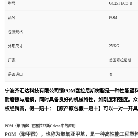
GC25T ECO-B
型号
POM
品名
包装规格
25/KG
外形尺寸
厂家
美国塞拉尼斯
是否进口
否
宁波齐汇达
科技有限公司销
POM
塞拉尼斯树脂是一种性能塑
耐磨擦与磨损，同时具备良好的机械特性，如刚度和强度。众
权经销商，假一赔十：【原产原包假一赔十】可以一对一开具
POM（聚甲醛）在塞拉尼斯Celcon中的应用
POM（聚甲醛）
，也称为聚氧亚甲基，是一种高性能工程塑料，