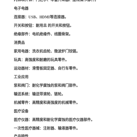
内饰和外饰
：门把手、车窗升降器、座椅调节部件。
电子电器
连接器
：USB、HDMI等连接器。
开关和按钮
：耐用且 的开关和按钮。
绝缘部件
：电机绝缘件、线圈骨架。
消费品
家用电器
：洗衣机齿轮、微波炉门铰链。
玩具
：高强度和耐磨的玩具零件。
运动器材
：滑雪板固定器、自行车零件。
工业应用
泵和阀门
：耐化学腐蚀的泵和阀门部件。
输送系统
：输送带滚轮、链轮。
机械零件
：高精度和高强度的机械零件。
医疗设备
医疗仪器
：高精度和耐化学腐蚀的医疗仪器部件。
一次性医疗器械
：注射器、输液器零件。
产品特性