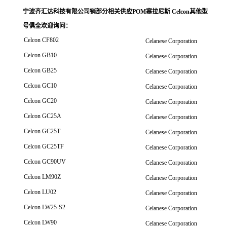
宁波齐汇达科技有限公司销
部分相关供应POM塞拉尼斯 Celcon其他型
号俱全欢迎询问
：
Celcon CF802
Celanese Corporation
Celcon GB10
Celanese Corporation
Celcon GB25
Celanese Corporation
Celcon GC10
Celanese Corporation
Celcon GC20
Celanese Corporation
Celcon GC25A
Celanese Corporation
Celcon GC25T
Celanese Corporation
Celcon GC25TF
Celanese Corporation
Celcon GC90UV
Celanese Corporation
Celcon LM90Z
Celanese Corporation
Celcon LU02
Celanese Corporation
Celcon LW25-S2
Celanese Corporation
Celcon LW90
Celanese Corporation