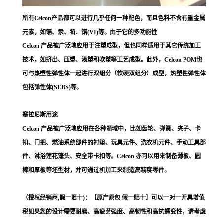
所有Celcon产品都可以进行几乎任何一种配色，而且色料不含有重金属
元素，如镉、汞、铅、铬(VI)等。由于它的多功能性
Celcon 产品被广泛地应用于注塑成型，但也同样适用于其它传统加工
技术，如挤出、压塑、滚塑和吹塑等工艺成型。此外，Celcon POM也
可与热塑性弹性体一起进行双组分（软硬双组分）成型，热塑性弹性体
包括弹性体(SEBS)等。
塞拉尼斯用途
Celcon 产品被广泛地应用在各种领域中，比如齿轮、弹簧、夹子、卡
扣、门把、燃油系统部件的衬垫、玩具元件、洗衣机元件、手动工具部
件、淋浴莲花篷头、安全带卡扣等。Celcon 亦可以用来制备薄板、圆
棒和厚板等坯型材，并可通过机加工来制造高精度零件。
（授权经销商,假一赔十)：【原产原包 假一赔十】可以一对一开具增值
税如果您的设计需要耐磨、高疲劳强度、高韧性和高抗蠕变性，请考虑