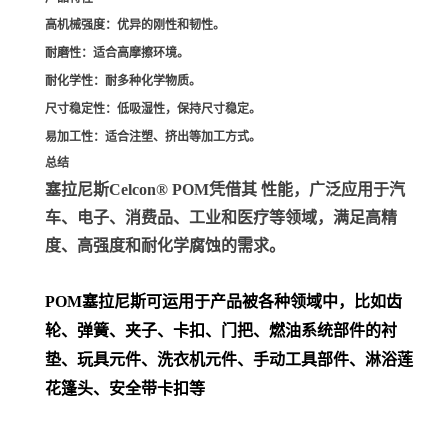
高机械强度
：优异的刚性和韧性。
耐磨性
：适合高摩擦环境。
耐化学性
：耐多种化学物质。
尺寸稳定性
：低吸湿性，保持尺寸稳定。
易加工性
：适合注塑、挤出等加工方式。
总结
塞拉尼斯Celcon® POM凭借其 性能，广泛应用于汽
车、电子、消费品、工业和医疗等领域，满足高精
度、高强度和耐化学腐蚀的需求。
POM
塞拉尼斯可运用于产品被各种领域中，比如齿
轮、弹簧、夹子、卡扣、门把、
燃油系统部件的衬
垫、玩具元件、洗衣机元件、手动工具部件、淋浴莲
花篷头、安全带卡扣等