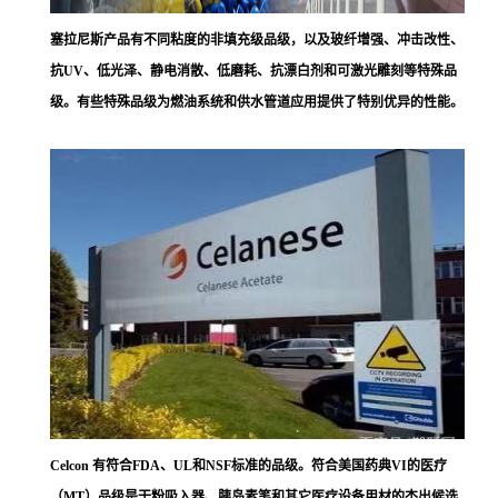
塞拉尼斯
产品有不同粘度的非填充级品级，以及玻纤增强、冲击改性、
抗UV、低光泽、静电消散、低磨耗、抗漂白剂和可激光雕刻等特殊品
级。有些特殊品级为燃油系统和供水管道应用提供了特别优异的性能。
Celcon 有符合FDA、UL和NSF标准的品级。符合美国药典VI的医疗
（MT）品级是干粉吸入器、胰岛素笔和其它医疗设备用材的杰出候选