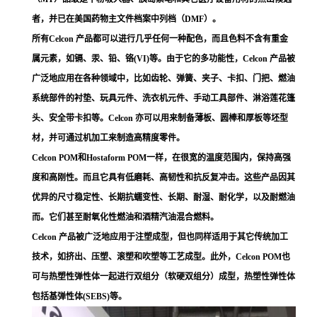
者，并已在美国药物主文件档案中列档（DMF）。
所有Celcon 产品都可以进行几乎任何一种配色，而且色料不含有重金
属元素，如镉、汞、铅、铬(VI)等。由于它的多功能性，Celcon 产品被
广泛地应用在各种领域中，比如齿轮、弹簧、夹子、卡扣、门把、燃油
系统部件的衬垫、玩具元件、洗衣机元件、手动工具部件、淋浴莲花篷
头、安全带卡扣等。Celcon 亦可以用来制备薄板、圆棒和厚板等坯型
材，并可通过机加工来制造高精度零件。
Celcon POM和Hostaform POM一样，在很宽的温度范围内，保持高强
度和高刚性。而且它具有低磨耗、高韧性和抗反复冲击。这些产品因其
优异的尺寸稳定性、长期抗蠕变性、长期、耐湿、耐化学，以及耐燃油
而。它们甚至耐氧化性燃油和酒精汽油混合燃料。
Celcon 产品被广泛地应用于注塑成型，但也同样适用于其它传统加工
技术，如挤出、压塑、滚塑和吹塑等工艺成型。此外，Celcon POM也
可与热塑性弹性体一起进行双组分（软硬双组分）成型，热塑性弹性体
包括基弹性体(SEBS)等。