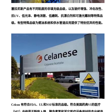
塞拉尼斯
产品有不同粘度的非填充级品级，以及玻纤增强、冲击改性、
抗UV、低光泽、静电消散、低磨耗、抗漂白剂和可激光雕刻等特殊品
级。有些特殊品级为燃油系统和供水管道应用提供了特别优异的性能。
Celcon 有符合FDA、UL和NSF标准的品级。符合美国药典VI的医疗
（MT）品级是干粉吸入器、胰岛素笔和其它医疗设备用材的杰出候选