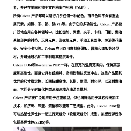
者，并已在美国药物主文件档案中列档（DMF）。
所有Celcon 产品都可以进行几乎任何一种配色，而且色料不含有重金
属元素，如镉、汞、铅、铬(VI)等。由于它的多功能性，Celcon 产品被
广泛地应用在各种领域中，比如齿轮、弹簧、夹子、卡扣、门把、燃油
系统部件的衬垫、玩具元件、洗衣机元件、手动工具部件、淋浴莲花篷
头、安全带卡扣等。Celcon 亦可以用来制备薄板、圆棒和厚板等坯型
材，并可通过机加工来制造高精度零件。
Celcon POM和Hostaform POM一样，在很宽的温度范围内，保持高强
度和高刚性。而且它具有低磨耗、高韧性和抗反复冲击。这些产品因其
优异的尺寸稳定性、长期抗蠕变性、长期、耐湿、耐化学，以及耐燃油
而。它们甚至耐氧化性燃油和酒精汽油混合燃料。
Celcon 产品被广泛地应用于注塑成型，但也同样适用于其它传统加工
技术，如挤出、压塑、滚塑和吹塑等工艺成型。此外，Celcon POM也
可与热塑性弹性体一起进行双组分（软硬双组分）成型，热塑性弹性体
包括基弹性体(SEBS)等。