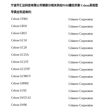
宁波齐汇达科技有限公司销
部分相关供应POM塞拉尼斯 Celcon其他型
号俱全欢迎询问
：
Celcon CF802
Celanese Corporation
Celcon GB10
Celanese Corporation
Celcon GB25
Celanese Corporation
Celcon GC10
Celanese Corporation
Celcon GC20
Celanese Corporation
Celcon GC25A
Celanese Corporation
Celcon GC25T
Celanese Corporation
Celcon GC25TF
Celanese Corporation
Celcon GC90UV
Celanese Corporation
Celcon LM90Z
Celanese Corporation
Celcon LU02
Celanese Corporation
Celcon LW25-S2
Celanese Corporation
Celcon LW90
Celanese Corporation