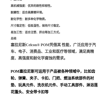
高机械强度
：优异的刚性和韧性。
耐磨性
：适合高摩擦环境。
耐化学性
：耐多种化学物质。
尺寸稳定性
：低吸湿性，保持尺寸稳定。
易加工性
：适合注塑、挤出等加工方式。
总结
塞拉尼斯Celcon® POM凭借其 性能，广泛应用于汽
车、电子、消费品、工业和医疗等领域，满足高精
度、高强度和耐化学腐蚀的需求。
POM
塞拉尼斯可运用于产品被各种领域中，比如齿
轮、弹簧、夹子、卡扣、门把、
燃油系统部件的衬
垫、玩具元件、洗衣机元件、手动工具部件、淋浴莲
花篷头、安全带卡扣等