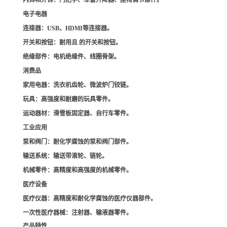
内饰和外饰
：门把手、车窗升降器、座椅调节部件。
电子电器
连接器
：USB、HDMI等连接器。
开关和按钮
：耐用且 的开关和按钮。
绝缘部件
：电机绝缘件、线圈骨架。
消费品
家用电器
：洗衣机齿轮、微波炉门铰链。
玩具
：高强度和耐磨的玩具零件。
运动器材
：滑雪板固定器、自行车零件。
工业应用
泵和阀门
：耐化学腐蚀的泵和阀门部件。
输送系统
：输送带滚轮、链轮。
机械零件
：高精度和高强度的机械零件。
医疗设备
医疗仪器
：高精度和耐化学腐蚀的医疗仪器部件。
一次性医疗器械
：注射器、输液器零件。
产品特性