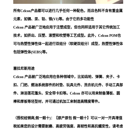
所有Celcon产品都可以进行几乎任何一种配色，而且色料不含有重金属
元素，如镉、汞、铅、铬(VI)等。由于它的多功能性
Celcon 产品被广泛地应用于注塑成型，但也同样适用于其它传统加工
技术，如挤出、压塑、滚塑和吹塑等工艺成型。此外，Celcon POM也
可与热塑性弹性体一起进行双组分（软硬双组分）成型，热塑性弹性体
包括弹性体(SEBS)等。
塞拉尼斯用途
Celcon 产品被广泛地应用在各种领域中，比如齿轮、弹簧、夹子、卡
扣、门把、燃油系统部件的衬垫、玩具元件、洗衣机元件、手动工具部
件、淋浴莲花篷头、安全带卡扣等。Celcon 亦可以用来制备薄板、圆
棒和厚板等坯型材，并可通过机加工来制造高精度零件。
（授权经销商,假一赔十)：【原产原包 假一赔十】可以一对一开具增值
税如果您的设计需要耐磨、高疲劳强度、高韧性和高抗蠕变性，请考虑